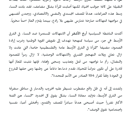
غزة ـ
تشهد منطقة الشرق الأوسط نزاعات دموية وحروباً مستمرة ألقت بظلالها
الثقيلة على كافة جوانب الحياة، لكنها أصابت المرأة بشكل مضاعف، فقد باتت النساء
وسط هذه الصراعات، هدفاً للعنف الجسدي والنفسي والاقتصادي، ووجدن أنفسهن
في مواجهة انتهاكات صارخة تمارس عليهن بلا رادع، بينما يلتزم العالم صمتاً مخزياً.
أكدت الناشطة السياسية
أريج الأشقر
أن الانتهاكات المستمرة ضد النساء في الشرق
الأوسط هي جزء من سياسة ممنهجة تهدف إلى تقويض الهوية الوطنية وضرب إرادة
الصمود، مضيفةً "المرأة في الشرق الأوسط عامة والفلسطينية خاصةً، التي عانت ولا
تزال تعاني ويلات التهجير القسري والانتهاكات الوحشية، لا تزال رمزاً للصمود
والنضال، رغم ما تواجهه من قتل وتعذيب وسجن وإهانة، فإنها تثبت للعالم أنها
قادرة على أن تكون نبراساً للحياة، تقدم دماءها دفاعاً عن وطنها وعن حقها المشروع
في العودة وفقاً لقرار 194 الصادر عن الأمم المتحدة".
ولفتت إلى أنه في ظل واقع مضطرب تسيطر عليه الحروب والدمار في مناطق متفرقة
من الشرق الأوسط، تتزايد معاناة النساء بشكل يفوق كل الحدود "النساء هنَّ الفئة
الأكثر تضرراً حيث أصبحن هدفاً مباشراً للعنف والقمع، وتحمَّلن أعباءً نفسية
واجتماعية تفوق الوصف".