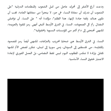
ودعت أريج الأشقر إلى تحرك عاجل من قبل الشعوب والمنظمات الدولية "على
الشعوب أن تدرك أن معاناة النساء هي جزء لا يتجزأ من معاناتها العامة، يجب أن
تكون هناك وقفة جادة لإنهاء هذا الظلم"، مؤكدة أنه " على النساء أن تواصلن
النضال رغم كل الصعوبات، النساء في الشرق الأوسط أثبتن أنهن رمز للقوة والعزيمة،
لكنهن تحتجن إلى دعم أكبر من المؤسسات النسوية والحقوقية".
النساء في الشرق الأوسط هنَّ ضحايا الحروب والنزاعات، لكنهن أيضاً رمز للصمود
والمقاومة، من فلسطين إلى السودان، ومن سوريا إلى لبنان، تتكرر قصص الألم لكنها
تُقابل بإرادة لا تنكسر، المطلوب اليوم ليس فقط التضامن، بل العمل الفوري لإعادة
الاعتبار لحقوق النساء الأساسية.