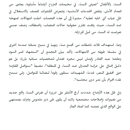
النساء والأطفال "تعيش النساء في مخيمات النزوح أوضاعاً مأساوية، يعانين من
انعدام الأمان، ونقص الخدمات الأساسية، وتتعرض الكثيرات للعنف والاستغلال في
ظل غياب أي حماية فعلية"، مشيرةً إلى أن هذه الهجمات شملت انتهاكات ممنهجة
ضد النساء، حيث وثقت تقارير حقوقية حالات اغتصاب، واختطاف، وعنف جنسي
تعرضت له النساء من قبل المرتزقة.
وجاء استهداف ثلاث ناشطات من تجمع نساء زنوبيا في منبج بمثابة صدمة أخرى
في سلسلة طويلة من الانتهاكات، وأكد بيان التجمع أن "استشهاد قمر السود
وعائشة عبد القادر وإيمان ليس مجرد فقدان لشخصيات نسائية بارزة، بل هو
دليل إضافي على شراسة العدوان ضد النساء في المنطقة"، مضيفاً
"
سنواصل المقاومة
حتى تحقيق النصر، فدماء الشهيدات ستكون وقوداً لنضالنا المتواصل، ولن نسمح
لهذه الجرائم بأن تمر دون محاسبة".
وفي ظل هذه الأوضاع، شددت أريج الأشقر على ضرورة أن تفرض النساء واقع جديد
من تغييرات وإصلاحات مجتمعية ولابد أن يكون لهن دور ملموس وتترك بصمتهن
على الواقع الذي تعشنه كما اعتاد العالم.