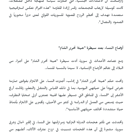
وأوضحت أن الاعتداءات الجنسية، التي اعتُبرت سياسة ممنهجة داخل المعتقلات،
كانت كوسيلة لإرهاب المجتمعات وكسر إرادة المقاومة "هذه الجرائم تعكس استراتيجية
متعمدة تهدف إلى تحطيم الروح المعنوية للسوريات اللواتي لعبن دوراً محورياً في
الصمود والنضال".
أوضاع النساء بعد سيطرة "هيئة تحرير الشام"
ومع تصاعد الأحداث في سوريا، أدت سيطرة "هيئة تحرير الشام" على أجزاء من
البلاد إلى تفاقم الأوضاع الإنسانية، لا سيما بالنسبة للنساء.
وتحت حكم "هيئة تحرير الشام" في إدلب، أُجبرت النساء على الالتزام بقوانين صارمة
تفرض قيوداً على حياتهن اليومية، بما في ذلك اللباس والتنقل والتعليم، وقالت أريج
الأشقر إن "النساء في المناطق التي تسيطر عليها الهيئة تعتبرن أولى ضحايا التطرف،
حيث يُمنعن من العمل أو الدراسة في كثير من الأحيان، ويُجبرن على الالتزام بأنماط
حياة متشددة تخالف حرياتهن الأساسية".
وتحدثت عن تأثير هجمات الدولة التركية ومرتزقتها على النساء في إقليم شمال وشرق
سوريا، مشيرةً إلى أن هذه الهجمات تسببت في نزوح عشرات الآلاف، أغلبهم من