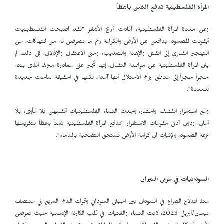
المرأة الفلسطينية تدفع الثمن باهظاً
وعن معاناة المرأة الفلسطينية، أفادت أريج الأشقر "لقد أصبحت الفلسطينيات
أيقونات للصمود، يدافعن عن الأرض والكرامة رغم ما تتعرضن له من انتهاكات، من
التهجير القسري إلى القتل والإهانة والتعذيب، وحتى الاعتقال والإذلال، كل ذلك لم
يثنِ المرأة الفلسطينية عن مواصلة النضال، إنها تُجبر على مغادرة منزلها الذي بنته
حجراً حجراً إلى مناطق يزعم الاحتلال أنها آمنة، لكنها في الحقيقة ساحات جديدة
للمعاناة".
ومع استمرار القصف والحصار، وجدت النساء الفلسطينيات أنفسهن بلا مأوى، بلا
أمان، ودون أدنى مقومات الاستقرار "تدفع المرأة الفلسطينية ثمناً باهظاً لتكريسها
نزعة الصمود، ولإثبات أن كرامة الأرض تستحق التضحية بالدماء".
السودانيات في مرمى النيران
منذ اندلاع الصراع في السودان بين الجيش السوداني وقوات الدعم السريع في منتصف
نيسان/أبريل 2023، كانت النساء والفتيات في قلب الكارثة الإنسانية حيث تعرّضن