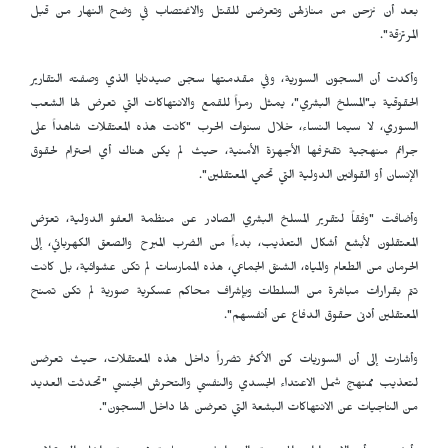
بعد أن نزحن من منازلهن وتعرضن للقتل والاغتصاب في وضح النهار من قبل
المرتزقة".
وأكدت أن السجون السورية، وفي مقدمتها سجن صيدنايا الذي وصفته التقارير
الحقوقية بـ"المسلخ البشري"، يمثل رمزاً للقمع والانتهاكات التي تعرض لها الشعب
السوري، لا سيما النساء، خلال سنوات الحرب "كانت هذه المعتقلات شاهداً على
جرائم منهجية تقترفها الأجهزة الأمنية، حيث لم يكن هناك أي احترام لحقوق
الإنسان أو القوانين الدولية التي تحمي المعتقلين".
وأضافت "وفقاً لتقرير المسلخ البشري الصادر عن منظمة العفو الدولية، تعرّض
المعتقلون لأبشع أشكال التعذيب، بدءاً من الضرب المبرح والصعق الكهربائي، إلى
الحرمان من الطعام والمياه، الشنق الجماعي، هذه الممارسات لم تكن عشوائية، بل كانت
تتم بقرارات مباشرة من السلطات وبإشراف محاكم عسكرية صورية لم تكن تمنح
المعتقلين أدنى حقوق الدفاع عن أنفسهم".
وأشارت إلى أن السوريات كنّ الأكثر تضرراً داخل هذه المعتقلات، حيث تعرضن
لتعذيب ممنهج شمل الاعتداء الجسدي والنفسي والتحرش الجنسي "تحدثت العديد
من الناجيات عن الانتهاكات البشعة التي تعرضن لها داخل السجون".