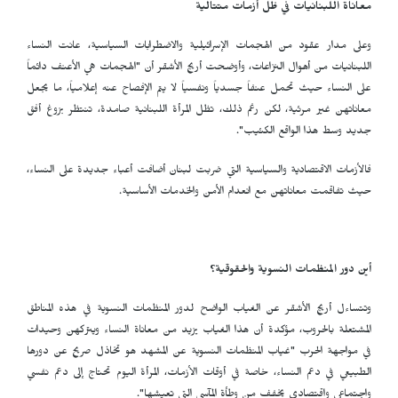
معاناة اللبنانيات في ظل أزمات متتالية
وعلى مدار عقود من الهجمات الإسرائيلية والاضطرابات السياسية، عانت النساء
اللبنانيات من أهوال النزاعات، وأوضحت أريج الأشقر أن "الهجمات هي الأعنف دائماً
على النساء حيث تحمل عنفاً جسدياً ونفسياً لا يتم الإفصاح عنه إعلامياً، ما يجعل
معاناتهن غير مرئية، لكن رغم ذلك، تظل المرأة اللبنانية صامدة، تنتظر بزوغ أفق
جديد وسط هذا الواقع الكئيب".
فالأزمات الاقتصادية والسياسية التي ضربت لبنان أضافت أعباء جديدة على النساء،
حيث تفاقمت معاناتهن مع انعدام الأمن والخدمات الأساسية.
أين دور المنظمات النسوية والحقوقية؟
وتتساءل أريج الأشقر عن الغياب الواضح لدور المنظمات النسوية في هذه المناطق
المشتعلة بالحروب، مؤكدة أن هذا الغياب يزيد من معاناة النساء ويتركهن وحيدات
في مواجهة الحرب "غياب المنظمات النسوية عن المشهد هو تخاذل صريح عن دورها
الطبيعي في دعم النساء، خاصة في أوقات الأزمات، المرأة اليوم تحتاج إلى دعم نفسي
واجتماعي واقتصادي يخفف من وطأة المآسي التي تعيشها".