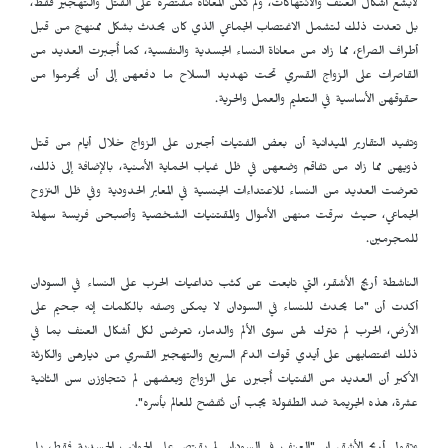
لأبشع أشكال العنف والانتهاكات، ولم تكن المعاناة مقتصرة على القتل والتهجير فقط،
بل تعدت ذلك لتشمل الاغتصاب الجماعي الذي كان يحدث بشكل ممنهج من قبل
أطراف الصراع، مما زاد من معاناة النساء الجسدية والنفسية، كما أُجبرت العديد من
القاصرات على الزواج القسري تحت تهديد السلاح ما دفعهن إلى أن يُحرموا من
حقوقهن الأساسية في التعليم والعمل والحرية.
وتفيد التقارير الميدانية أن بعض الفتيات أجبرن على الزواج خلال أيام من قتل
ذويهن مما زاد من تفاقم وضعهن في ظل غياب الحماية الأمنية، بالإضافة إلى ذلك،
تعرضت العديد من النساء للاعتداءات الجنسية في المعابر الحدودية وفي ظل النزوح
الجماعي، حيث سرقت منهن الأموال والمقتنيات الشخصية وأصبحن فريسة سهلة
للمجرمين.
الناشطة أريج الأشقر، التي تابعت عن كثب تداعيات الحرب على النساء في السودان
أكدت أن "ما يحدث للنساء في السودان لا يمكن وصفه بالكلمات إنه جحيم على
الأرض، الحرب لم تترك لهن سوى الألم والدمار، تعرضن لكل أشكال العنف بما في
ذلك اغتصابهن على أيدي قوات الدعم السريع والتهجير القسري من ديارهن والكارثة
الأكبر أن العديد من الفتيات أُجبرن على الزواج وبعضهن لم تتجاوزن سن الثانية
عشرة، هذه الجريمة ضد الطفولة يجب أن تُفضح للعالم بأسره".