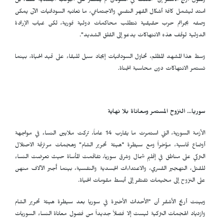
وتقول أريج الأشقر إن "العنف في السودان لم يقتصر على الجوانب الجسدية فقط، بل
امتد ليشمل كافة أشكال القهر النفسي والاجتماعي، ما تعانيه السودانيات الآن يمكن
وصفه بجرائم حرب حقيقية تتطلب محاكمات دولية فورية، لكن غياب الإرادة
الدولية لوقف هذه الانتهاكات يدعو إلى القلق الشديد".
وسط هذا المشهد المظلم، تحاول السودانيات إيجاد سبل للبقاء على قيد الحياة، بينما
تستمر الانتهاكات دون محاسبة الجناة.
سوريا... النزوح المستمر ومعاناة بلا نهاية
الأزمة السورية، التي استمرت ما يقارب 14 عاماً، تركت ملايين النساء في مواجهة
أوضاع قاسية، مؤخراً ومع سيطرة "هيئة تحرير الشام" وهجمات مرتزقة الاحتلال
التركي على مناطق في إقليم شمال وشرق سوريا، تفاقمت المأساة حيث تعرضت النساء
للقتل، التهجير القسري، والاعتداءات الجسدية والنفسية، بينما أُجبر الآلاف منهن
على النزوح إلى مخيمات تفتقر إلى أبسط مقومات الحياة.
وبينت أريج الأشقر أن "الأحداث الأخيرة في سوريا بعد سيطرة هيئة تحرير الشام
وازدياد الهجمات التركية ليست إلا فصلاً جديداً من فصول معاناة النساء السوريات