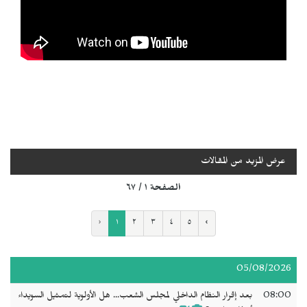
عرض المزيد من المقالات
الصفحة ١ / ٦٧
‹
١
٢
٣
٤
٥
›
05/08/2026
08:00
بعد إقرار النظام الداخلي لمجلس الشعب... هل الأولوية لتمثيل السويداء