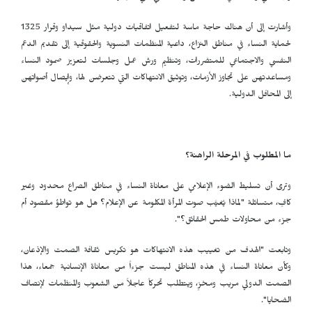
وأشارت إلى أن هناك حاجة ماسة لتفعيل اتفاقيات دولية مثل سيداو وقرار 1325
لحماية النساء في مناطق النزاع، داعية المنظمات النسوية والحقوقية إلى تقديم الدعم
النفسي والاجتماعي للمتضررات، وتنظيم ورش عمل وجلسات لتعزيز صمود النساء
ومساعدتهن على تجاوز الأزمات، وتوثيق الانتهاكات التي تتعرضن لها، وإيصال أصواتهن
إلى المحافل الدولية.
ما المطلوب في المرحلة الراهنة؟
وترى أن تسليط الضوء الإعلامي على معاناة النساء في مناطق الصراع محدود وغير
كافٍ، متسائلة "لماذا يُغيَّب صوت المرأة المكلومة عن الإعلام؟ هل هو تواطؤ مقصود أم
جزء من محاولات طمس الحقائق؟".
وتابعت "الهدف من تغييب هذه الانتهاكات هو تكريس ثقافة الصمت والإذعان،
وكأن معاناة النساء في هذه المناطق ليست جزءاً من معاناة الإنسانية جمعاء، هذا
الصمت الدولي مريب ومخزٍ، ويتطلب تحركاً عاجلاً من الشعوب والمنظمات لإنصاف
الضحايا".