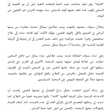
"الخيانة" وهو حكم صادقت عليه لاحقاً المحكمة العليا، قبل أن يتم تخفيفه إلى
السجن المؤبد، كما حُكم عليها أيضاً بالسجن سنة بتهمة الخروج غير القانوني من
البلاد.
وخلال سنوات سجنها، واجهت زينب جلاليان مشاكل صحية خطيرة، من بينها
أمراض في العينين والكلى والجهاز الهضمي، ويؤكد الأطباء أنها بحاجة ماسة إلى علاج
متخصص وإجراء عمليات جراحية، ومع ذلك، تشير التقارير إلى أن وصولها إلى الرعاية
الطبية المناسبة ظل محدوداً أو مشروطاً بشكل مستمر.
وعلى مدار سنوات اعتقالها، نشرت زينب جلاليان عدة رسائل من داخل السجن،
حاولت من خلالها إيصال صوتها وصوت السجناء الآخرين إلى الخارج، وفي إحدى
رسائلها التي نُشرت مع بداية عامها الثامن عشر في السجن، أشارت إلى الظروف
الصعبة داخل المعتقل، والحرمان من العلاج، وقطع التواصل مع عائلتها، واعتبرت
وضعها مثالاً على الضغط المنهجي على السجناء السياسيين.
وفي رسالة أخرى، انتقدت بشكل صريح الإهمال في وضعها الصحي، وكتبت أن
الادعاءات الرسمية بشأن الرعاية الطبية "كاذبة"، وأنها محرومة فعلياً من العلاج، كما
دعت في رسائلها المجتمع الدولي والرأي العام إلى عدم الصمت أمام أحكام الإعدام
وانتهاكات حقوق السجناء، والعمل من أجل حماية حياة الإنسان.