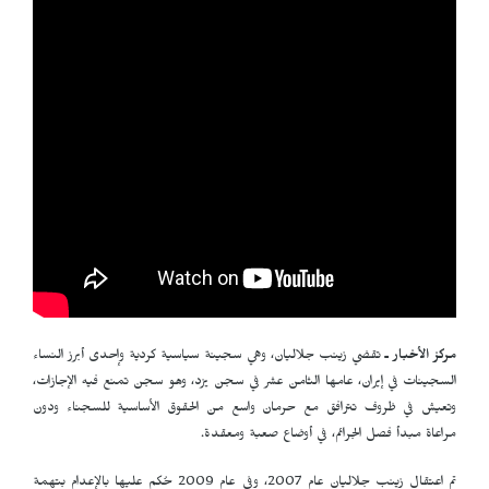
مركز الأخبار ـ
تقضي زينب جلاليان، وهي سجينة سياسية كردية وإحدى أبرز النساء
السجينات في إيران، عامها الثامن عشر في سجن يزد، وهو سجن تمنع فيه الإجازات،
وتعيش في ظروف تترافق مع حرمان واسع من الحقوق الأساسية للسجناء ودون
مراعاة مبدأ فصل الجرائم، في أوضاع صعبة ومعقدة.
تم اعتقال زينب جلاليان عام 2007، وفي عام 2009 حُكم عليها بالإعدام بتهمة