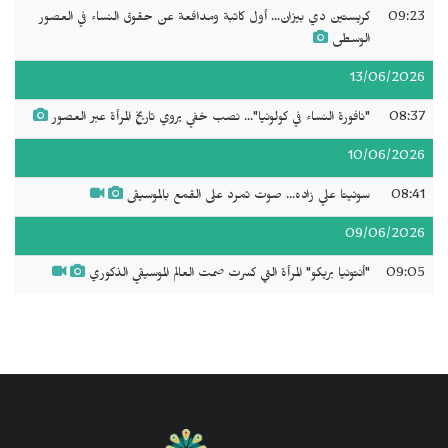
09:23
كريستين دي بيزان... أول كاتبة ومدافعة عن حقوق النساء في العصور
الوسطى
13/06/2026
08:37
"نافورة النساء في كولونيا"... نصب خفي يروي تاريخ المرأة عبر العصور
10/06/2026
08:41
سونيتا علي زاده... صوت تمرد على القمع بالموسيقى
09/06/2026
09:05
"أنتونيا بريكو" المرأة التي كسرت صمت العالم الموسيقي الذكوري