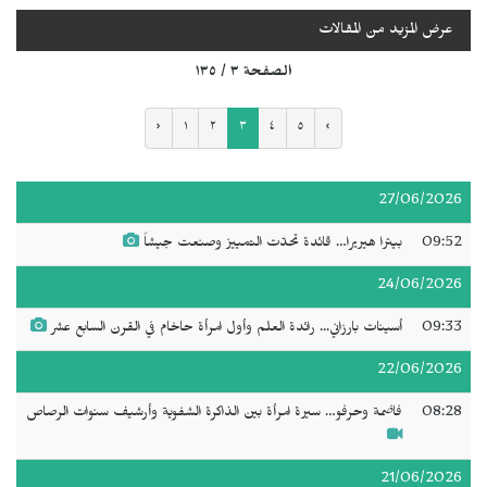
عرض المزيد من المقالات
الصفحة ٣ / ١٣٥
‹
١
٢
٣
٤
٥
›
27/06/2026
09:52
بيترا هيريرا… قائدة تحدّت التمييز وصنعت جيشاً
24/06/2026
09:33
أسينات بارزاني... رائدة العلم وأول امرأة حاخام في القرن السابع عشر
22/06/2026
08:28
فاضمة وحرفو… سيرة امرأة بين الذاكرة الشفوية وأرشيف سنوات الرصاص
21/06/2026