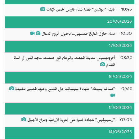
10:46
فيلم "مولادي" قصة نساء قاومن ختان الإناث
20/06/2026
10:30
نساء حاول التاريخ طمسهن... باجيان الروم كمثال
17/06/2026
08:22
أفروديسياس مدينة النحت والرخام التي صنعت مجد الفن في العالم
القديم
16/06/2026
09:12
"صدفة بسيطة" شهادة سينمائية على القمع وحرية التعبير المقيدة
15/06/2026
07:05
"برسيبوليس" شهادة فنية على الثورة الإيرانية وصراع الأجيال
14/06/2026