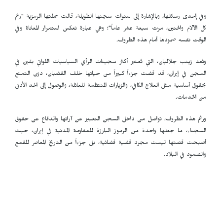
وفي إحدى رسائلها، وبالإشارة إلى سنوات سجنها الطويلة، قالت جملتها الرمزية "رغم
كل الآلام والحنين، مرت سبعة عشر عاماً"؛ وهي عبارة تعكس استمرار المعاناة وفي
الوقت نفسه صمودها أمام هذه الظروف.
وتُعد زينب جلاليان، التي تُعتبر أكثر سجينات الرأي السياسيات اللواتي بقين في
السجن في إيران، قد قضت جزءاً كبيراً من حياتها خلف القضبان، دون التمتع
بحقوق أساسية مثل العلاج الكافي، والزيارات المنتظمة للعائلة، والوصول إلى الحد الأدنى
من الخدمات.
ورغم هذه الظروف، تواصل من داخل السجن التعبير عن آرائها والدفاع عن حقوق
السجناء، ما جعلها واحدة من الرموز البارزة للمقاومة المدنية في إيران، حيث
أصبحت قصتها ليست مجرد قضية قضائية، بل جزءاً من التاريخ المعاصر للقمع
والصمود في البلاد.