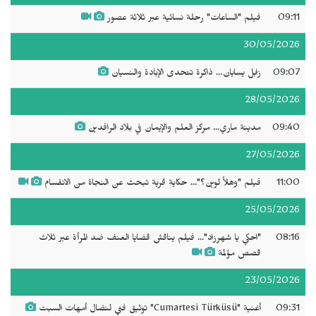
09:11
فيلم "الساعات" رحلة نسائية عبر ثلاثة عصور
30/05/2026
09:07
زابل يسايان… ذاكرة تتحدى الإبادة والنسيان
28/05/2026
09:40
مدينة ماري... مركز العلم والإيمان في بلاد الرافدين
27/05/2026
11:00
فيلم "وهلأ لوين؟"... حكاية قرية تبحث عن النجاة من الانقسام
25/05/2026
08:16
"احكي يا شهرزاد"... فيلم يناقش قضايا العنف ضد المرأة عبر ثلاث
قصص مؤلمة
23/05/2026
09:31
أغنية "Cumartesi Türküsü" توثيق فني لنضال أمهات السبت