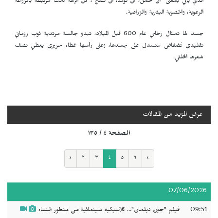
الذي يأتي بمعنى "أن تحمل، أن تولد، أن تنتج"، لأن الإلهة كانت مرتبطة بالزراعة
الرعوية، والخصوبة البشرية والزراعية.
جسد لها تمثال رخامي عام 600 قبل الميلاد، تبدو جالسة مرتدية ثوب روماني
تقليدي فضفاض منسدل على جسدها، وعلى رأسها غطاء حريري يغطي نصف
شعرها الخلفي.
عرض المزيد من المقالات
الصفحة ٤ / ١٣٥
‹
٢
٣
٤
٥
٦
›
07/06/2026
09:51
فيلم "جين ديلمان"... كلاسيكية سينمائية من منظور النساء