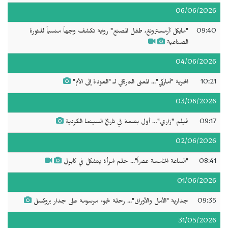
06/06/2026
09:40
"مايكل آرمسترونغ، طفل المصنع" رواية تكشف وجهاً منسياً للثورة
الصناعية
04/06/2026
10:21
الحرية "أماركي"... المعنى التاريخي لـ "العودة إلى الأم"
03/06/2026
09:17
فيلم "زاري"… أول بصمة في تاريخ السينما الكردية
02/06/2026
08:41
"الساعة الخامسة عصراً"... حلم امرأة يتشكل في كابول
01/06/2026
09:35
جدارية "الأمل والأوراق"... رحلة لجوء مرسومة على جدار بروكسل
31/05/2026