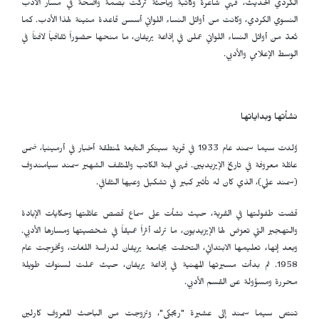
الكردي الحديث، فهي شاعرة وكاتبة وباحثة تركت بصمة واضحة في مسار الأدب
النسوي الكردي، وكانت من أوائل النساء اللواتي أسسن قاعدة متينة لهذا الأدب. كما
تُعدّ من أوائل النساء اللواتي عملن في إذاعة يريفان، ما منحها حضوراً ثقافياً لافتاً في
الوسط الإعلامي والأدبي.
نشأتها وبداياتها
وُلدت سيما سمند عام 1933 في قرية سينكر التابعة لمنطقة أخبار في أرمينيا، ضمن
عائلة معروفة في تاريخ الإيزيديين. فهي ابنة الكاتب والمثقف الشهير سمند سيامندوف
(سمند علي)، الذي كان له تأثير كبير في تشكيل وعيها الثقافي.
قضت طفولتها في القرية، حيث نشأت على سماع قصص عائلتها وحكايات الإبادة
والتهجير التي تعرّض لها الإيزيديون، ما ترك أثراً عميقاً في شخصيتها ومسارها الأدبي.
وبعد إنهاء تعليمها الابتدائي، التحقت بجامعة يريفان لدراسة اللغات، وتخرّجت عام
1958. ثم بدأت مسيرتها المهنية في إذاعة يريفان، حيث عملت لسنوات طويلة
محررة ومسؤولة عن القسم الأدبي.
تنتمي سيما سمند إلى عشيرة "ريجكي"، وتزوجت من الباحث المعروف كارلين