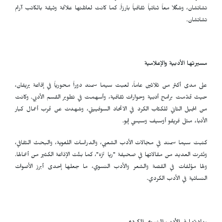
تشاتشان، وشكّلا معاً ثنائياً ثقافياً بارزاً. كما كانت لعائلتها علاقة وثيقة بالكاتب آرام
تشاتشان.
مسيرتها الأدبية والإعلامية
على مدى أكثر من ثلاثين عاماً، لعبت سيما سمند دوراً محورياً في إذاعة يريفان،
حيث قدّمت برامج أدبية وحوارات ثقافية، وأسهمت في تطوير القسم الأدبي. وكانت
من الجيل الثاني للكتّاب الكرد في الاتحاد السوفييتي، وشهدت عن قرب أعمال كبار
الأدباء مثل فريقو أوسيف وسيسي إبو.
كتبت سيما سمند في مجالات الأدب الشعبي، والدراسات اللغوية، والبحث الثقافي،
ونُشرت العديد من مقالاتها في صحيفة "ريا تَزَه"، كما بثّت الإذاعة الكثير من أعمالها.
ولها مؤلفات في القصة والشعر والأدب النسوي، ما جعلها إحدى أبرز الأصوات
النسائية في الأدب الكردي.