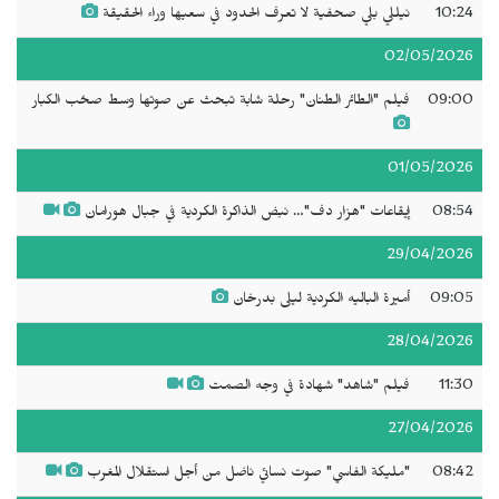
10:24
نيللي بلي صحفية لا تعرف الحدود في سعيها وراء الحقيقة
02/05/2026
09:00
فيلم "الطائر الطنان" رحلة شابة تبحث عن صوتها وسط صخب الكبار
01/05/2026
08:54
إيقاعات "هزار دف"… نبض الذاكرة الكردية في جبال هورامان
29/04/2026
09:05
أميرة الباليه الكردية ليلى بدرخان
28/04/2026
11:30
فيلم "شاهد" شهادة في وجه الصمت
27/04/2026
08:42
"مليكة الفاسي" صوت نسائي ناضل من أجل استقلال المغرب