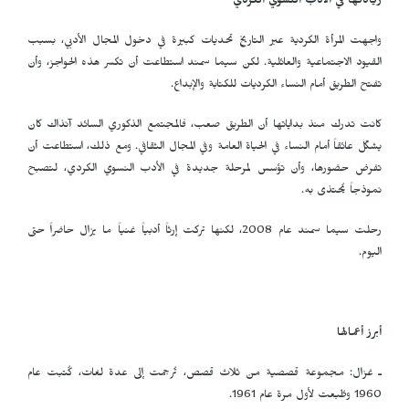
ريادتها في الأدب النسوي الكردي
واجهت المرأة الكردية عبر التاريخ تحديات كبيرة في دخول المجال الأدبي، بسبب
القيود الاجتماعية والعائلية. لكن سيما سمند استطاعت أن تكسر هذه الحواجز، وأن
تفتح الطريق أمام النساء الكرديات للكتابة والإبداع.
كانت تدرك منذ بداياتها أن الطريق صعب، فالمجتمع الذكوري السائد آنذاك كان
يشكّل عائقاً أمام النساء في الحياة العامة وفي المجال الثقافي. ومع ذلك، استطاعت أن
تفرض حضورها، وأن تؤسس لمرحلة جديدة في الأدب النسوي الكردي، لتصبح
نموذجاً يُحتذى به.
رحلت سيما سمند عام 2008، لكنها تركت إرثاً أدبياً غنياً ما يزال حاضراً حتى
اليوم.
أبرز أعمالها
ـ غزال: مجموعة قصصية من ثلاث قصص، تُرجمت إلى عدة لغات، كُتبت عام
1960 وطُبعت لأول مرة عام 1961.