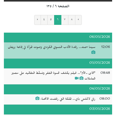
الصفحة ٦ / ١٣٥
‹
٤
٥
٦
٧
٨
›
06/05/2026
12:06
سيما سمند… رائدة الأدب النسوي الكردي وصوت المرأة في إذاعة يريفان
05/05/2026
08:48
"الابن ـ الأم"… فيلم يكشف قسوة الفقر وتسلّط التقاليد على مصير
العاملات
04/05/2026
08:00
راني لاكشمي باي… الملكة التي رفضت الانحناء
03/05/2026