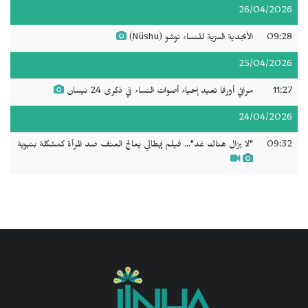
26/04/2026
09:28
الأبجدية السرّية للنساء نوشو (Nüshu)
25/04/2026
11:27
مراثي أورفا تعيد إحياء أصوات النساء في ذكرى 24 نيسان
24/04/2026
09:32
"لا يزال هناك غد"... فيلم إيطالي يعالج العنف ضد المرأة كمشكلة بنيوية