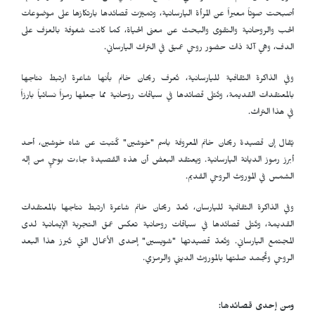
أصبحت صوتاً معبراً عن المرأة اليارسانية، وتميّزت قصائدها بارتكازها على موضوعات
الحب والروحانية والتقوى والبحث عن معنى الحياة، كما كانت شغوفة بالعزف على
الدف، وهي آلة ذات حضور روحي عميق في التراث اليارساني.
وفي الذاكرة الثقافية لليارسانية، تُعرف ريحان خانم بأنها شاعرة ارتبط نتاجها
بالمعتقدات القديمة، وتُتلى قصائدها في سياقات روحانية مما جعلها رمزاً نسائياً بارزاً
في هذا التراث.
يُقال إن قصيدة ريحان خانم المعروفة باسم "خوشين" كُتبت عن شاه خوشين، أحد
أبرز رموز الديانة اليارسانية. ويعتقد البعض أن هذه القصيدة جاءت بوحيٍ من إله
الشمس في الموروث الروحي القديم.
وفي الذاكرة الثقافية لليارسان، تُعدّ ريحان خانم شاعرة ارتبط نتاجها بالمعتقدات
القديمة، وتُتلى قصائدها في سياقات روحانية تعكس عمق التجربة الإيمانية لدى
المجتمع اليارساني. وتُعدّ قصيدتها "شويسين" إحدى الأعمال التي تُبرز هذا البعد
الروحي وتُجسّد صلتها بالموروث الديني والرمزي.
ومن إحدى قصائدها: