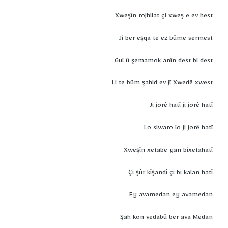
Xweşîn rojhilat çi xweş e ev hest
Ji ber eşqa te ez bûme sermest
Gul û şemamok anîn dest bi dest
Li te bûm şahid ev jî Xwedê xwest
Ji jorê hatî ji jorê hatî
Lo siwaro lo ji jorê hatî
Xweşîn xetabe yan bixetahatî
Çi şûr kîşandî çi bi kalan hatî
Ey avamedan ey avamedan
Şah kon vedabû ber ava Medan