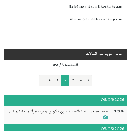
Ez bûme mêvan li koşka keyan
Min av zelal dît bawer kir ji can
عرض المزيد من المقالات
الصفحة ٦ / ١٣٥
‹
٤
٥
٦
٧
٨
›
06/05/2026
12:06
سيما سمند… رائدة الأدب النسوي الكردي وصوت المرأة في إذاعة يريفان
05/05/2026