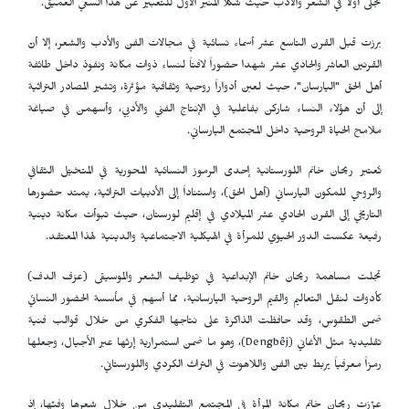
تجلى أولاً في الشعر والأدب حيث شكّلا المنبر الأول للتعبير عن هذا السعي العميق.
برزت قبل القرن التاسع عشر أسماء نسائية في مجالات الفن والأدب والشعر، إلا أنّ
القرنين العاشر والحادي عشر شهدا حضوراً لافتاً لنساء ذوات مكانة ونفوذ داخل طائفة
أهل الحق "اليارسان"، حيث لعبن أدواراً روحية وثقافية مؤثرة، وتشير المصادر التراثية
إلى أنّ هؤلاء النساء شاركن بفاعلية في الإنتاج الفني والأدبي، وأسهمن في صياغة
ملامح الحياة الروحية داخل المجتمع اليارساني.
تُعتبر ريحان خانم اللورستانية إحدى الرموز النسائية المحورية في المتخيّل الثقافي
والروحي للمكون اليارساني (أهل الحق)، واستناداً إلى الأدبيات التراثية، يمتد حضورها
التاريخي إلى القرن الحادي عشر الميلادي في إقليم لورستان، حيث تبوأت مكانة دينية
رفيعة عكست الدور الحيوي للمرأة في الهيكلية الاجتماعية والدينية لهذا المعتقد.
تجلت مساهمة ريحان خانم الإبداعية في توظيف الشعر والموسيقى (عزف الدف)
كأدوات لنقل التعاليم والقيم الروحية اليارسانية، مما أسهم في مأسسة الحضور النسائي
ضمن الطقوس، وقد حافظت الذاكرة على نتاجها الفكري من خلال قوالب فنية
تقليدية مثل الأغاني (
Dengbêj
)، وهو ما ضمن استمرارية إرثها عبر الأجيال، وجعلها
رمزاً معرفياً يربط بين الفن واللاهوت في التراث الكردي واللورستاني.
عزّزت ريحان خانم مكانة المرأة في المجتمع التقليدي من خلال شعرها وفنّها، إذ