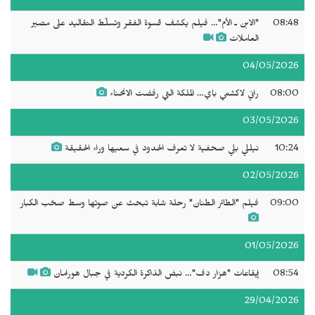
08:48
"الابن ـ الأم"… فيلم يكشف قسوة الفقر وتسلّط التقاليد على مصير
العاملات
04/05/2026
08:00
راني لاكشمي باي… الملكة التي رفضت الانحناء
03/05/2026
10:24
نيللي بلي صحفية لا تعرف الحدود في سعيها وراء الحقيقة
02/05/2026
09:00
فيلم "الطائر الطنان" رحلة شابة تبحث عن صوتها وسط صخب الكبار
01/05/2026
08:54
إيقاعات "هزار دف"… نبض الذاكرة الكردية في جبال هورامان
29/04/2026