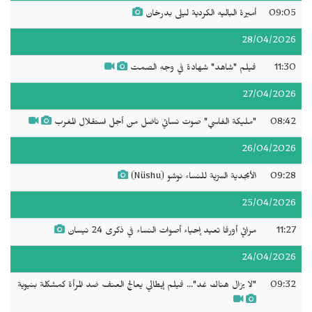
09:05
أميرة الباليه الكردية ليلى بدرخان
28/04/2026
11:30
فيلم "شاهد" شهادة في وجه الصمت
27/04/2026
08:42
"مليكة الفاسي" صوت نسائي ناضل من أجل استقلال المغرب
26/04/2026
09:28
الأبجدية السرّية للنساء نوشو (Nüshu)
25/04/2026
11:27
مراثي أورفا تعيد إحياء أصوات النساء في ذكرى 24 نيسان
24/04/2026
09:32
"لا يزال هناك غد"... فيلم إيطالي يعالج العنف ضد المرأة كمشكلة بنيوية