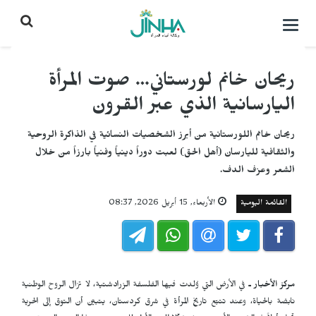
التحكم
بالقائمة
ريحان خانم لورستاني… صوت المرأة
اليارسانية الذي عبر القرون
ريحان خانم اللورستانية من أبرز الشخصيات النسائية في الذاكرة الروحية
والثقافية لليارسان (أهل الحق) لعبت دوراً دينياً وفنياً بارزاً من خلال
الشعر وعزف الدف.
القائمة اليومية
الأربعاء, 15 أبريل 2026, 08:37
مركز الأخبار ـ
في الأرض التي وُلدت فيها الفلسفة الزرادشتية، لا تزال الروح الوطنية
نابضة بالحياة، وعند تتبّع تاريخ المرأة في شرق كردستان، يتبيّن أن التوق إلى الحرية