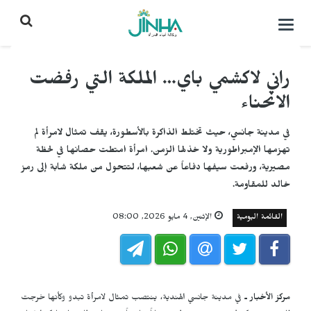
التحكم
بالقائمة
راني لاكشمي باي… الملكة التي رفضت
الانحناء
في مدينة جانسي، حيث تختلط الذاكرة بالأسطورة، يقف تمثال لامرأة لم
تهزمها الإمبراطورية ولا خذلها الزمن. امرأة امتطت حصانها في لحظة
مصيرية، ورفعت سيفها دفاعاً عن شعبها، لتتحول من ملكة شابة إلى رمز
خالد للمقاومة.
القائمة اليومية
الإثنين, 4 مايو 2026, 08:00
مركز الأخبار ـ
في مدينة جانسي الهندية، ينتصب تمثال لامرأة تبدو وكأنها خرجت