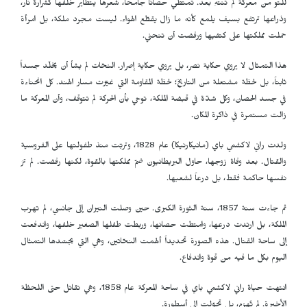
للتو من معركة لم تنتهِ بعد. تمتطي حصاناً جامحاً، شعرها يتطاير خلفها كشرارة نار،
وذراعها ترتفع بسيف يلمع كأنه ما زال يقطّع الهواء. ليست مجرد ملكة، بل امرأة
حملت مملكتها على كتفيها ورفضت أن تنحني.
هذا التمثال لا يروي حكاية نصر، بل يروي حكاية إصرار. النحّات لم يشأ أن يخلّد جسداً
ثابتاً، بل لحظة مشتعلة من التاريخ؛ لحظة المقاومة التي غيّرت مسار الهند. كل انحناءة
في جسد الحصان، وكل شدّة في قبضة الملكة، توحي بأن الحركة لم تتوقف، وأن المعركة ما
زالت مستمرة في ذاكرة المكان.
ولدت راني لاكشمي باي (مانيكارنيكا) عام 1828، وتربّت منذ طفولتها على الفروسية
والقتال. بعد وفاة زوجها، حاول البريطانيون ضمّ مملكتها بالقوة، لكنها رفضت. لم ترَ
نفسها حاكمة فقط، بل درعاً لشعبها.
ثم جاءت سنة 1857، سنة الثورة الكبرى. حين وصلت النيران إلى جانسي، لم تهرب
الملكة، بل ارتدت درعها، وامتطت حصانها، وربطت طفلها الصغير خلفها، واندفعت
إلى ساحة القتال. هذه الصورة تحديداً ألهمت النحّاتين، وهي التي يجسّدها التمثال
اليوم بكل ما فيه من قوة واندفاع.
انتهت حياة راني لاكشمي باي في ساحة المعركة عام 1858، وهي تقاتل حتى اللحظة
الأخيرة. لم تُهزم، بل تحوّلت إلى أسطورة.