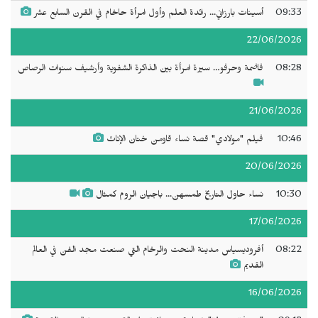
09:33
أسينات بارزاني... رائدة العلم وأول امرأة حاخام في القرن السابع عشر
22/06/2026
08:28
فاضمة وحرفو… سيرة امرأة بين الذاكرة الشفوية وأرشيف سنوات الرصاص
21/06/2026
10:46
فيلم "مولادي" قصة نساء قاومن ختان الإناث
20/06/2026
10:30
نساء حاول التاريخ طمسهن... باجيان الروم كمثال
17/06/2026
08:22
أفروديسياس مدينة النحت والرخام التي صنعت مجد الفن في العالم
القديم
16/06/2026