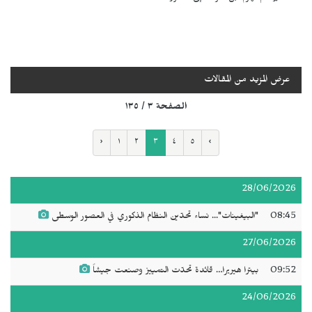
عرض المزيد من المقالات
الصفحة ٣ / ١٣٥
‹
١
٢
٣
٤
٥
›
28/06/2026
08:45
"البيغينات"... نساء تحدّين النظام الذكوري في العصور الوسطى
27/06/2026
09:52
بيترا هيريرا… قائدة تحدّت التمييز وصنعت جيشاً
24/06/2026