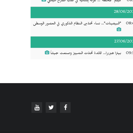
08:
فيلم "المحطة"… عزلة إنسانية في قلب الصراع اليمني
28/06/20
08:
"البيغينات"... نساء تحدّين النظام الذكوري في العصور الوسطى
27/06/20
09:
بيترا هيريرا… قائدة تحدّت التمييز وصنعت جيشاً