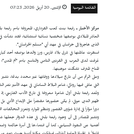
القائمة اليومية
الإثنين, 20 أبريل 2026, 07:23
مركز الأخبار ـ
رابعة بنت كعب القزداري، المعروفة باسم رابعة 
العاشر الميلادي بوصفها شخصية نسائية استثنائية، فقد نشأت في 
الذين هاجروا إلى خراسان في عهد أبي "مسلم الخراساني".
استقرت عائلتها في شرق بلاد فارس، وبرز والدها بوصفه أحد كبار 
عُرفت لدى العرب في القرنين الثامن والتاسع باسم "أمّ المدن"؛ ا
المناخ المترف تشكّلت موهبتها.
وعلى الرغم من أن تاريخ ميلادها ووفاتها غير محدد بدقة، تشير رو
التي عاش فيها رودكي، شاعر البلاط الساماني في عهد الأمير نصر الثاني (914ـ 43
وتُعد رابعة بلخي أول شاعرة معروفة في تاريخ الأدب الفارسي، إذ
ظهير الدين عوفي، لم يكن حضورها مقتصراً على الإبداع الأدبي بل
دوراً مؤثراً في إدارة شؤون القصور وتنظيم الموارد وتعزيز التحالفات ا
وتشير المصادر إلى أن وجود رابعة بلخي في هذه الدوائر جعلها ش
أهمية عن النفوذ السياسي، كما أن انتماءها إلى أسرة حاكمة وضع