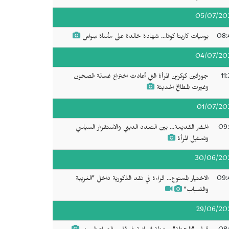
05/07/20
08:
يوميات كارينا كوانا... شهادة خالدة على مأساة سِواس
04/07/20
11
جوزفين كوكرين المرأة التي أعادت اختراع غسالة الصحون
وغيرت المطابخ الحديثة
01/07/20
09:
الحضر القديمة... بين التعدد الديني والاستقرار السياسي
وتمثيل المرأة
30/06/20
09:
الاختيار الممنوع... قراءة في نقد الذكورية داخل "الغريبة
والضباب"
29/06/20