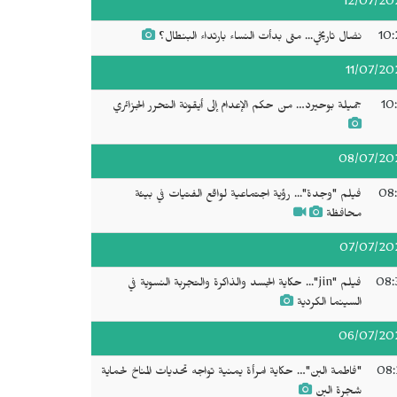
12/07/20
10:
نضال تاريخي... متى بدأت النساء بارتداء البنطال؟
11/07/20
10
جميلة بوحيرد… من حكم الإعدام إلى أيقونة التحرر الجزائري
08/07/20
08:
فيلم "وجدة"... رؤية اجتماعية لواقع الفتيات في بيئة
محافظة
07/07/20
08:
فيلم "jin"... حكاية الجسد والذاكرة والتجربة النسوية في
السينما الكردية
06/07/20
08:
"فاطمة البن"… حكاية امرأة يمنية تواجه تحديات المناخ لحماية
شجرة البن