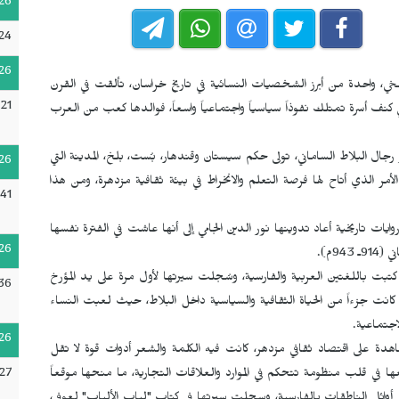
26
24
26
بلخي، واحدة من أبرز الشخصيات النسائية في تاريخ خراسان، تألقت في القرن
:21
كنف أسرة تمتلك نفوذاً سياسياً واجتماعياً واسعاً، فوالدها كعب من العرب
رجال البلاط الساماني، تولى حكم سيستان وقندهار، بُست، بلخ، المدينة التي
26
لأمر الذي أتاح لها فرصة التعلم والانخراط في بيئة ثقافية مزدهرة، ومن هذا
41
ايات تاريخية أعاد تدوينها نور الدين الجامي إلى أنها عاشت في الفترة نفسها
26
9م).
 كتبت باللغتين العربية والفارسية، وسُجلت سيرتها لأول مرة على يد المؤرخ
36
 كانت جزءاً من الحياة الثقافية والسياسية داخل البلاط، حيث لعبت النساء
لاجتماعية.
26
اهدة على اقتصاد ثقافي مزدهر، كانت فيه الكلمة والشعر أدوات قوة لا تقل
27
ها في قلب منظومة تتحكم في الموارد والعلاقات التجارية، ما منحها موقعاً