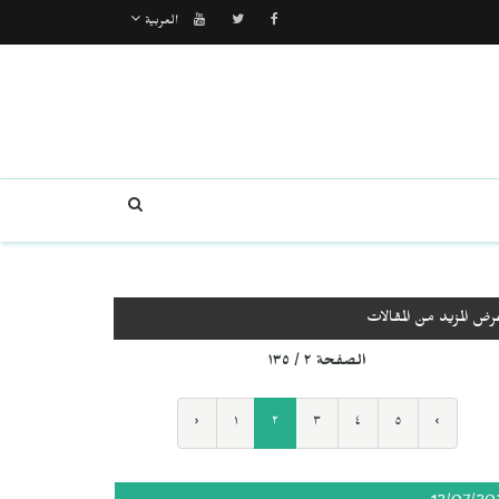
العربية
رض المزيد من المقالات
الصفحة ٢ / ١٣٥
‹
١
٢
٣
٤
٥
›