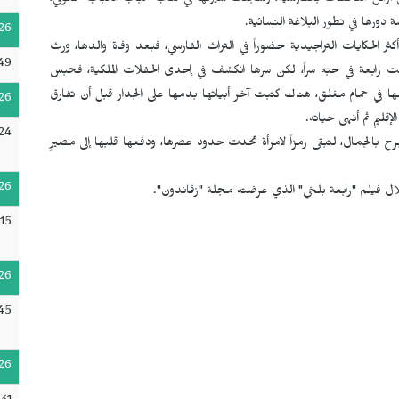
 أوائل الناطقات بالفارسية، وسجلت سيرتها في كتاب "لباب الألباب" لعوفي،
 دورها في تطور البلاغة النسائية.
26
 الحكايات التراجيدية حضوراً في التراث الفارسي، فبعد وفاة والدها، ورث
49
 رابعة في حبّه سراً، لكن سرها انكشف في إحدى الحفلات الملكية، فحبس
ا في حمام مغلق، هناك كتبت آخر أبياتها بدمها على الجدار قبل أن تفارق
26
قليم ثم أنهى حياته.
:24
رح بالجمال، لتبقى رمزاً لامرأة تحدت حدود عصرها، ودفعها قلبها إلى مصيرٍ
26
لال فيلم "رابعة بلخي" الذي عرضته مجلة "زفاندون".
15
26
45
26