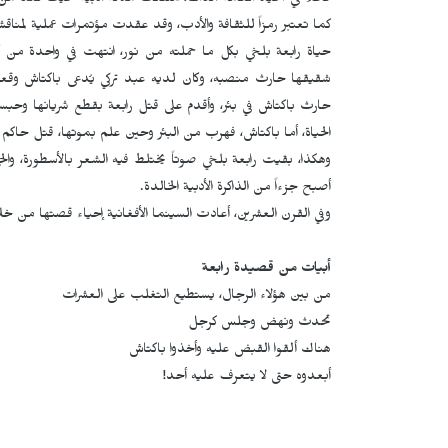
فاعلاً في الحياة العامة آنذاك، امتلكت مكانة أدبية حيث تعد من
كما تعتبر رمزاً للثقافة والأدب، وقد عقدت مؤتمرات عملية لمناقشة
حياة رابعة بلخي بكل ما حملته من نور، انتهت في واحدة من أكثر
شقيقها حارث منصبه، وكان لديه عبد تركي يُدعى باكتاش وقعت
حارث باكتاش في بئر، وأقدم على قتل رابعة بقطع شريانها وحبسه
الحياة، أما باكتاش، فهرب من البئر وحين علم بموتها، قتل حاكم الإ
وهكذا، بقيت رابعة بلخي صوتاً يختلط فيه الشعر بالأسطورة، والج
أصبح جزءاً من الذاكرة الأدبية الخالدة.
وفي القرن العشرين، أعادت السينما الأفغانية إحياء قصتها من خ
أبيات من قصيدة رابعة
من بين هؤلاء الرجال، يستطيع التغلب على العشرات
تحدث ونهض وجلس كرجل
هناك ألقوا القبض عليه وأخذوا باكتاش
أبعدوه حتى لا يتعرف عليه أحد!