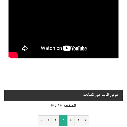
عرض المزيد من المقالات
الصفحة ٣ / ١٣٥
‹
١
٢
٣
٤
٥
›