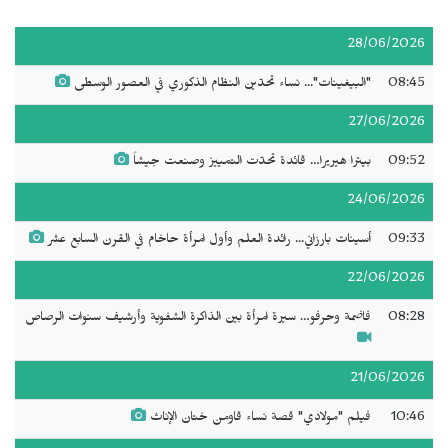
28/06/2026
08:45
"البيغينات"... نساء تحدّين النظام الذكوري في العصور الوسطى
27/06/2026
09:52
بيترا هيريرا… قائدة تحدّت التمييز وصنعت جيشاً
24/06/2026
09:33
أسينات بارزاني... رائدة العلم وأول امرأة حاخام في القرن السابع عشر
22/06/2026
08:28
فاضمة وحرفو… سيرة امرأة بين الذاكرة الشفوية وأرشيف سنوات الرصاص
21/06/2026
10:46
فيلم "مولادي" قصة نساء قاومن ختان الإناث