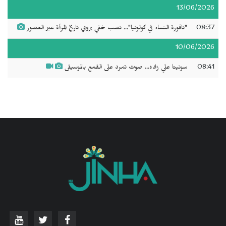
13/06/2026
08:37
"نافورة النساء في كولونيا"... نصب خفي يروي تاريخ المرأة عبر العصور
10/06/2026
08:41
سونيتا علي زاده... صوت تمرد على القمع بالموسيقى