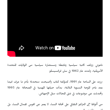
ناعومي وولف كاتبة سياسية وناشِطة ومستشارة سياسية من الولايات المتحدة
الأمريكية، ولدت عام 1962 في سان فرانسيسكو
برزت على الساحة عام 1991، كمؤلفة كتاب وأصبحت متحدثة بأسم ما عرف فيما
بعد باسم الموجة النسوية الثالثة، بدأت حياتها المهنية في الصحافة عام 1995
وتحدثت عن موضوعات في شتى المجالات مثل الإجهاض.
من أٌقوالها "إن التركيز الثقافي على نحافة النساء لا يعبر عن الهوس بجمال النساء بل