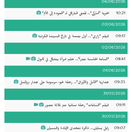
04/06/2026
10:21
الحرية "أماركي"... المعنى التاريخي لـ "العودة إلى الأم"
03/06/2026
09:17
فيلم "زاري"… أول بصمة في تاريخ السينما الكردية
02/06/2026
08:41
"الساعة الخامسة عصراً"... حلم امرأة يتشكل في كابول
01/06/2026
09:35
جدارية "الأمل والأوراق"... رحلة لجوء مرسومة على جدار بروكسل
31/05/2026
09:11
فيلم "الساعات" رحلة نسائية عبر ثلاثة عصور
30/05/2026
09:07
زابل يسايان… ذاكرة تتحدى الإبادة والنسيان