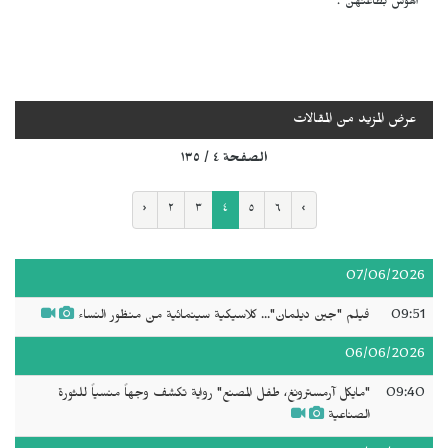
الهوس بطاعتهن".
عرض المزيد من المقالات
الصفحة ٤ / ١٣٥
‹
٢
٣
٤
٥
٦
›
07/06/2026
09:51
فيلم "جين ديلمان"... كلاسيكية سينمائية من منظور النساء
06/06/2026
09:40
"مايكل آرمسترونغ، طفل المصنع" رواية تكشف وجهاً منسياً للثورة
الصناعية