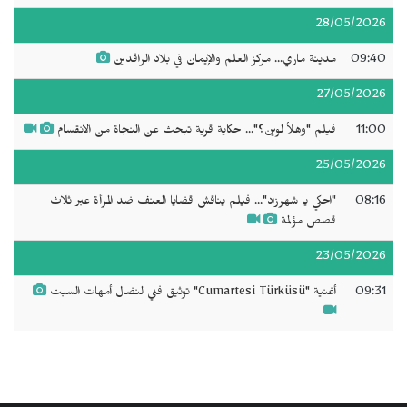
28/05/2026
09:40
مدينة ماري... مركز العلم والإيمان في بلاد الرافدين
27/05/2026
11:00
فيلم "وهلأ لوين؟"... حكاية قرية تبحث عن النجاة من الانقسام
25/05/2026
08:16
"احكي يا شهرزاد"... فيلم يناقش قضايا العنف ضد المرأة عبر ثلاث
قصص مؤلمة
23/05/2026
09:31
أغنية "Cumartesi Türküsü" توثيق فني لنضال أمهات السبت