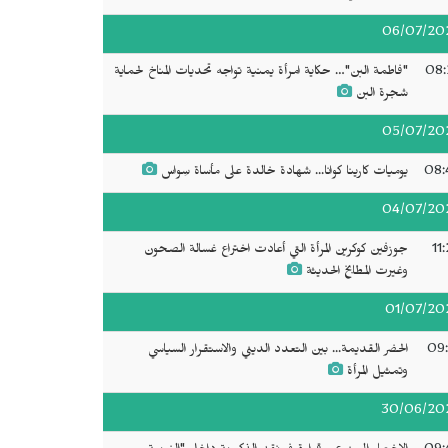
06/07/20
08:
"فاطمة البن"… حكاية امرأة يمنية تواجه تحديات المناخ لحماية
شجرة البن
05/07/20
08:
يوميات كارينا كوانا... شهادة خالدة على مأساة سِواس
04/07/20
11
جوزفين كوكرين المرأة التي أعادت اختراع غسالة الصحون
وغيرت المطابخ الحديثة
01/07/20
09:
الحضر القديمة... بين التعدد الديني والاستقرار السياسي
وتمثيل المرأة
30/06/20