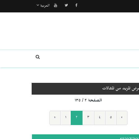
العربية
رض المزيد من المقالات
الصفحة ٢ / ١٣٥
‹
١
٢
٣
٤
٥
›