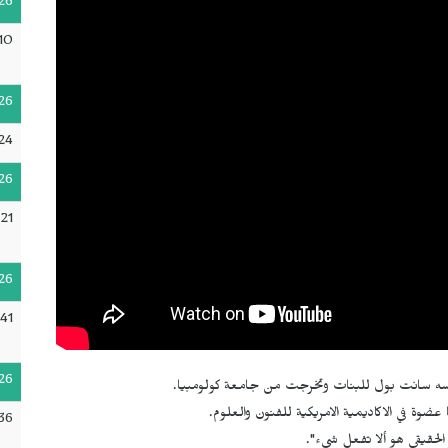
26
10
26
24
26
:21
26
41
26
 عضوة في الاكاديمية الامريكية للفنون والعلوم.
36
 الحقيقي هو ألا تفعل شيء".