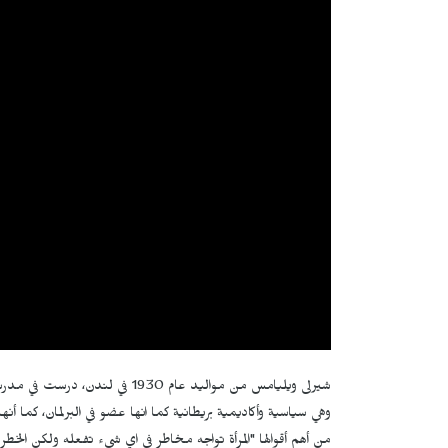
شيرلى ويليامس من مواليد عام 1930 في لندن، درست في مدرسه سانت بول للبنات وتخرجت من جامعة كولومبيا.
وهي سياسية وأكاديمية بريطانية كما انها عضو في البرلمان، كما أنها
من أهم أقوالها "المرأة تواجه مخاطر في اي شيء تفعله ولكن الخطر