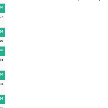
26
27
26
49
26
:24
26
15
26