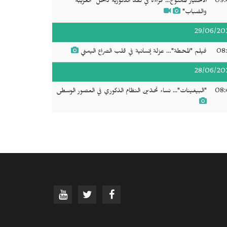
09:
الاختيار الممنوع... قراءة في نقد الذكورية داخل "الغريبة
والضباب"
29/06/20
08:
فيلم "المحطة"… عزلة إنسانية في قلب الصراع اليمني
28/06/20
08:
"البيغينات"... نساء تحدّين النظام الذكوري في العصور الوسطى