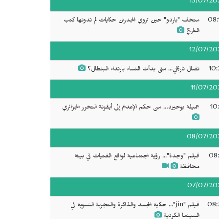
13/07/20
08:
متحف "باردو" حين تروي الجدران حكايات لم تدونها كتب
التاريخ
12/07/20
10:
نضال تاريخي... متى بدأت النساء بارتداء البنطال؟
11/07/20
10
جميلة بوحيرد… من حكم الإعدام إلى أيقونة التحرر الجزائري
08/07/20
08:
فيلم "وجدة"... رؤية اجتماعية لواقع الفتيات في بيئة
محافظة
07/07/20
08:
فيلم "jin"... حكاية الجسد والذاكرة والتجربة النسوية في
السينما الكردية