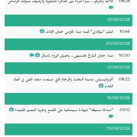
08:28
فاضمة وحرفو… سيرة امرأة بين الذاكرة الشفوية وأرشيف سنوات الرصاص
21/06/2026
10:46
فيلم "مولادي" قصة نساء قاومن ختان الإناث
20/06/2026
10:30
نساء حاول التاريخ طمسهن... باجيان الروم كمثال
17/06/2026
08:22
أفروديسياس مدينة النحت والرخام التي صنعت مجد الفن في العالم
القديم
16/06/2026
09:12
"صدفة بسيطة" شهادة سينمائية على القمع وحرية التعبير المقيدة
15/06/2026