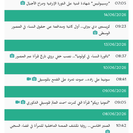
07:05
"برسيبوليس" شهادة فنية على الثورة الإيرانية وصراع الأجيال
14/06/2026
09:23
كريستين دي بيزان... أول كاتبة ومدافعة عن حقوق النساء في العصور
الوسطى
13/06/2026
08:37
"نافورة النساء في كولونيا"... نصب خفي يروي تاريخ المرأة عبر العصور
10/06/2026
08:41
سونيتا علي زاده... صوت تمرد على القمع بالموسيقى
09/06/2026
09:05
"أنتونيا بريكو" المرأة التي كسرت صمت العالم الموسيقي الذكوري
08/06/2026
10:42
العنبر الخامس… رواية تكشف العتمة الداخلية للمرأة في فضاء السجن