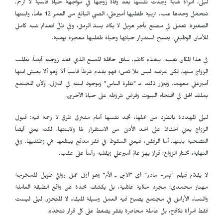
ليلى، امرأة شابة وجدت نفسها بعد وفاة زوجها في مواجهة حياة قاسية لا ترحم.
تتحمّل وحدها عبء تربية طفليها أميرعلي، الصبي البالغ من العمر 12 عاماً، وابنتها
الصغيرة. تعمل في مصنع بأجر هزيل لا يكاد يسدّ الرمق، وفي ظلّ انعدام شبه كامل
للأمان الوظيفي، يصبح استمرار حياتها وحياة طفليها معجزة يومية.
في هذا المكان نفسه، يتقدّم كاظم، سائق حافلة المصنع الذي فقد زوجته أيضاً، بطلب
الزواج منها. لكن عرضه ليس بلا ثمن؛ فهو يقدم شرطاً قاسياً ألا وهو ألا يعيش ابنها
أميرعلي معهما. ويبرّر ذلك بـ "نظرة الناس" وبوجود ابنته في المنزل، وكأن المجتمع
يملك الحق في اقتحام البيوت وفرض شروطه على حياة الآخرين.
ليلى المهددة بالطرد من عملها، تجد نفسها أمام مفترق طرق لا رحمة فيه: قبول
الزواج يعني الحفاظ على الحد الأدنى من الاستقرار لها ولابنتها، لكنه يعني أيضاً
التضحية بابنها. أما الرفض، فيعني السقوط في فقر مدقع يبتلعها هي وطفليها. وفي
النهاية، تختار الزواج؛ قرارٌ يهزّ عالم أميرعلي ويقلبه رأساً على عقب.
لا يقدّم فيلم "پسر- مادر" أي "الابن ـ الأم" وهو أول عمل روائي طويل للمخرجة
مهناز محمدي؛ مجرد حكاية عائلية، بل يكشف بحدة عن واقع الطبقة العاملة
والنساء الأرامل في مجتمع يصبح فيه العمل وسيلة للبقاء لا للتحرّر. ليلى ليست
فقط امرأة تكافح، بل عاملة محاصرة بفقر يضغط على كل قرار تتخذه.