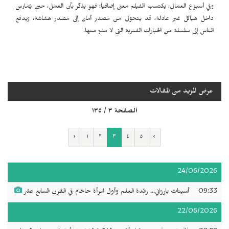
وفي أسبوع العمال، يكتسب الفيلم معنى إضافياً؛ فهو يذكّر بأن العمل، حين يُمارس
داخل هياكل غير عادلة، قد يتحوّل من مصدر أمان إلى مصدر هشاشة، ويدفع
الناس إلى سلسلة من الخيارات القسرية التي لا مفرّ منها.
عرض المزيد من المقالات
الصفحة ٣ / ١٣٥
‹
١
٢
٣
٤
٥
›
24/06/2026
09:33
أسينات بارزاني... رائدة العلم وأول امرأة حاخام في القرن السابع عشر
22/06/2026