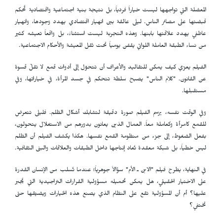
المعضلة التي تواجهها ليست خياراً فردياً، بل نتيجة بنية اجتماعية واقتصادية تُحكم
قبضتها على مصائر الناس. ليلى عالقة بين انهيار اقتصادي يهدد وجودها، وانهيار
عاطفي يهدد علاقتها بابنها. وهذه التجربة ليست استثناءً، بل واقعاً تعيشه كثير
من نساء الطبقة العاملة اللواتي يقفن يومياً تحت ثقل المعيشة والأحكام الاجتماعية.
الفيلم يعرّي كيف يمكن للتقاليد والأعراف أن تتحوّل إلى أدوات قمع لا تقلّ قسوة
عن القانون. "كلام الناس" يصبح سلطة تتحكم في جسد المرأة، في خياراتها، وفي
مستقبلها.
وفي الوقت نفسه، يرسم الفيلم صورة دقيقة لتشابك أشكال الظلم. فليلى تتعرض
للقمع كامرأة وكعاملة معاً. العمال الذين يعانون بدورهم من الاستغلال يتحولون،
بفعل الضغوط، إلى جزء من منظومة القمع نفسها. هكذا يكشف الفيلم أن الظلم
ليس خطياً، بل شبكة معقدة تُعاد إنتاجها داخل الطبقات والعلاقات والبنى الثقافية.
في النهاية، يطرح فيلم "الابن ـ الأم" سؤالاً جوهرياً؛ عندما تُسلب من الإنسان القدرة
على الاختيار الحقيقي، هل يمكن تحميله مسؤولية القرارات التراجيدية التي يُجبر
عليها؟ أم أن المسؤولية تقع على النظام الذي يصنع هذه الخيارات ويضيّقها حتى
تختفي؟