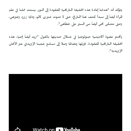
وتؤكد أنه "هدفنا إعادة هذه الحقيقة التاريخية المفقودة إلى النور. يستند عملنا في علم
المرأة أيضاً إلى مبدأ كشف هذا التاريخ، حتى لا تموت شيرين كالو، وداية زيرو، وغيرهن،
وحتى نتمكن نحن أيضاً من السير على خطاهن".
وتختتم عضوة أكاديمية جنولوجيا في شنكال حديثها بالقول "نريد أيضاً إحياء هذه
الحقيقة التاريخية المفقودة. فإرثها ونضالها وصلا إلى مسامع شعبنا الإيزيدي عبر الألحان
الإيزيدية".