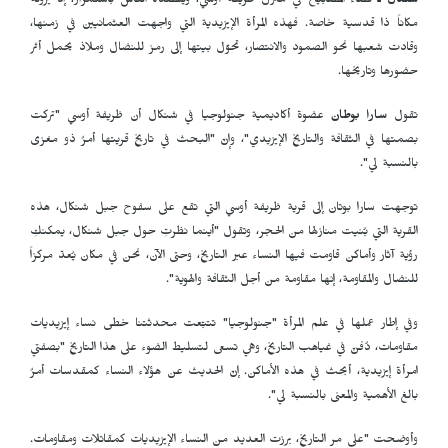
شنكال ـ
تُضاء المصابيح في منزل ظريفة أوسي، ويقصده الناس باستمرار، إذ يرونه
مكاناً ذا قدسية خاصة. فهذه المرأة الإيزيدية التي واجهت العثمانيين في زمنها،
وقادت شعبها نحو الصمود والانتصار، تحوّل بيتها إلى رمز للنضال وملاذ يحمل أثر
حضورها وتاريخها
.
تقول
سارا بوطان
عضوة أكاديمية جنولوجيا في شنكال أن ظريفة أوسي "تركت
بصمتها في الثقافة والتاريخ الإيزيدي"، وإنّ "البحث في تاريخ قريتها أمرٌ ذو مغزى
بالنسبة لي".
توجهت سارا بوتان إلى قرية ظريفة أوسي التي تقع على سفوح جبل شنكال، هذه
القرية التي بُنيت منازلها من الحجر، وتقول "أينما نظرتِ حول جبل شنكال، يمكنكِ
رؤية آثار وأماكن قاومت فيها النساء عبر التاريخ، وحتى الآن، نحن في مكان يُعدّ مركزاً
للنضال والمقاومة، إنها مقاومة من أجل الثقافة والهوية".
وفي إطار عملها في علم المرأة "جنولوجيا" تتبّعت محدثتنا خطى نساء إيزيديات
مقاومات، دُفنّ في غياهب التاريخ، وهي تسعى لتسليط الضوء على هذا التاريخ "بصفتي
امرأة إيزيدية، أبحث في هذه الأماكن. إنّ الحديث عن هؤلاء النساء كمقدسات أمرٌ
بالغ الأهمية والمعنى بالنسبة لي".
وأوضحت "على مر التاريخ، برزت العديد من النساء الإيزيديات كمقاتلات ومقاومات.