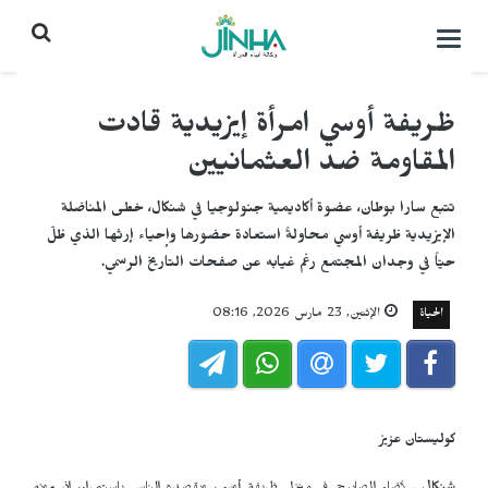
التحكم
بالقائمة
ظريفة أوسي امرأة إيزيدية قادت
المقاومة ضد العثمانيين
تتبع سارا بوطان، عضوة أكاديمية جنولوجيا في شنكال، خطى المناضلة
الإيزيدية ظريفة أوسي محاولةً استعادة حضورها وإحياء إرثها الذي ظلّ
حيّاً في وجدان المجتمع رغم غيابه عن صفحات التاريخ الرسمي.
الحياة
الإثنين, 23 مارس 2026, 08:16
كوليستان عزيز