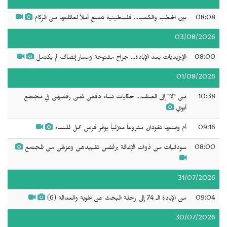
08:08
بين الحطب والكتب... فلسطينية تصنع أملاً لعائلتها من الركام
03/08/2026
08:00
الإيزيديات بعد الإبادة... جراح مفتوحة ومسار إنصاف لم يكتمل
01/08/2026
10:38
من "لا" إلى العنف... حكايات نساء دفعن ثمن رفضهن في مجتمع
أبوي
09:16
أم وابنتها تقودان مشروعاً منزلياً يوفر فرص عمل للنساء
08:00
سودانيات من ذوات الإعاقة يرفضن تقييدهن وعزلهن من المجتمع
31/07/2026
09:04
من الإبادة الـ 74 إلى رحلة البحث عن الهوية والعدالة (6)
30/07/2026