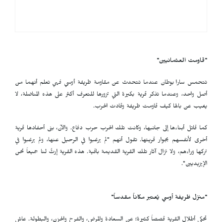
"قاومت العثمانيين"
تتحمس سارا بوطان عندما تتحدث عن مقاومة ظريفة أوسي فهي تعلم أنهما من
أصل واحد، وعندما تذكر قرية بكيرة التي تزورها للتعرف أكثر على هذه المناضلة، لا
يغيب عن بالها كيف قاومت ظريفة وقادت الحرب.
كما قاتل أبناءها إلى جانبها، وكانت تلك الحرب حرب دفاع. والآن، بنى أحفادها قرية
أخرى لأنفسهم بجوار قريتها. تقول أنهم "لم يرغبوا في الرحيل عنها، ولم يرغبوا في
تركها وراءهم، ولا تزال آثار تلك القرية القديمة باقية. هذه القرية إرثٌ لنا جميعاً نحن
الإيزيديين".
"منزل ظريفة أوسي يُعتبر مكاناً مقدساً"
تحكي أطلال القرية قصصاً كثيرة؛ عن السعادة والمرض، والفرح والحزن، والبطولة. عاش