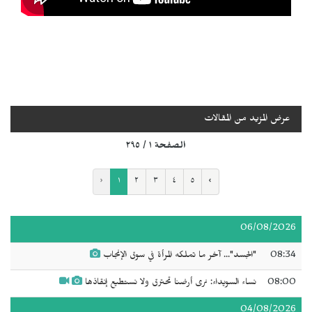
عرض المزيد من المقالات
الصفحة ١ / ٢٩٥
‹
١
٢
٣
٤
٥
›
06/08/2026
08:34
"الجسد"... آخر ما تملكه المرأة في سوق الإنجاب
08:00
نساء السويداء: نرى أرضنا تحترق ولا نستطيع إنقاذها
04/08/2026