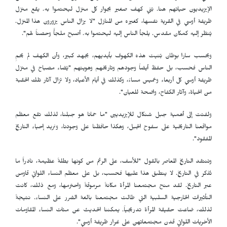
الإيزيديون حياتهم هنا. بُني كهف صغير بجوار كل منزل ليحتموا به. يقع منزل
ظريفة أوسي في القرية نفسها، كغيره من المنازل "لا يزال الناس يزورون هذا المنزل.
يُنظر إليه كمكان مقدس. يلجأ الناس إليه ليحتموا به. أصبح ملجأً وحصناً لهم".
وبحسب سارا بوطان بُنيت هذه الكهوف بأيديهم، بجهد كبير، وأن الكهف لم يحمِ
الناس فحسب، بل حفظ أيضاً وجودهم وتاريخهم وهويتهم "يُضاء مصباح في منزل
ظريفة أوسي كل أربعاء وخميس مساءً، وكذلك في أيام الأعياد، ولا تزال آثار تلك الحقبة
من الحياة، وآثار الكفاح، واضحة للعيان".
ولفتت إلى أهمية جبل شنكال للإيزيديين "ما حمانا هو جبلنا، لذلك تقع معظم
مواقعنا التاريخية على سفوح الجبل، وهكذا حافظنا على وجودنا، ونريد إحياء التاريخ
المفقود".
وتنتقد التاريخ المعاصر بالقول "للأسف، على الرغم من كونها بطلةً عظيمة، نادراً ما
تُذكر في التاريخ. لا ينطبق هذا عليها فحسب، بل على معظم النساء اللواتي قاومن
عبر التاريخ. لقد منح مجتمعنا المرأة مكانةً مرموقةً واحترمها، ومع ذلك، كانت
التأثيرات الخارجية السلبية التي طالت مجتمعنا بالغة الضرر على النساء. نتيجةً
لذلك، ضاعت حقيقة المرأة تدريجياً. يمكننا الحديث عن مئات النساء المقاومات
الأخريات اللواتي قدن مجتمعاتهن على غرار ظريفة أوسي".