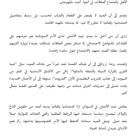
الأهل واجتماع العائلات في أجواء أشبه بالمهرجان.
وتشير إلى أن العيد لا يقتصر على الطعام والشراب فحسب، بل يرتبط بتفاصيل
اجتماعية وثقافية لا تتكرر إلا فيه، مما يمنحه نكهته الخاصة.
وترى أن من أجمل ما يميز عيد الأضحى لدى الأسر السودانية هو حرصهم على
اللقاءات والتواصل الاجتماعي، إذ تسافر بعض العائلات لمسافات بعيدة لزيارة أقاربهم
وقضاء عطلة العيد معهم والاجتماع حول مائدة واحدة.
ولفتت روعة بربراوي إلى أن هناك أطعمة تعد جزءاً من عادات العيد، مثل "شية
الفرن والمرارة النيئة والشطة بالدكوة"، وهي من الأطباق الأساسية في كثير من
البيوت، إلى جانب المشروب التقليدي الأول "الشربوت"، منوهة إلى أن الأجيال الجديدة
باتت تميل إلى مشروبات أخرى تساعد من وجهة نظرهم، على تحسين الهضم بشكل
أكبر.
يعكس عيد الأضحى في السودان ثراءً اجتماعياً وثقافياً يمتد أبعد من طقوس الذبح
والولائم، ليصبح مناسبة تستعاد فيها الروابط العائلية وتحيي العادات المتوارثة جيلاً
بعد جيل. ويبقى العيد مساحة تحتفظ فيها الأسر بخصوصيتها ودفئها، رغم تغير
الأذواق وتبدل أنماط الحياة.