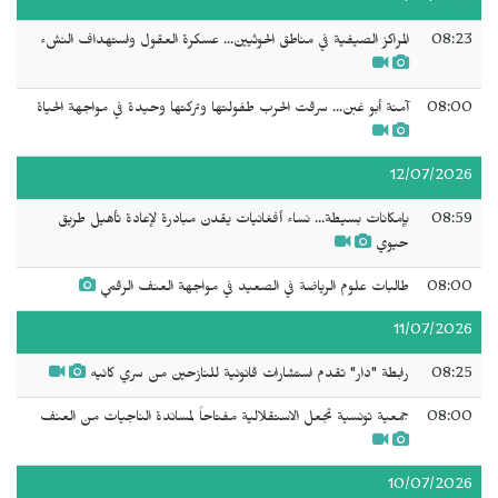
08:23
المراكز الصيفية في مناطق الحوثيين... عسكرة العقول واستهداف النشء
08:00
آمنة أبو غبن... سرقت الحرب طفولتها وتركتها وحيدة في مواجهة الحياة
12/07/2026
08:59
بإمكانات بسيطة... نساء أفغانيات يقدن مبادرة لإعادة تأهيل طريق
حيوي
08:00
طالبات علوم الرياضة في الصعيد في مواجهة العنف الرقمي
11/07/2026
08:25
رابطة "دار" تقدم استشارات قانونية للنازحين من سري كانيه
08:00
جمعية تونسية تجعل الاستقلالية مفتاحاً لمساندة الناجيات من العنف
10/07/2026