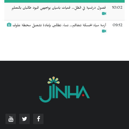
10:02
فصول دراسية في الظل... فتيات باميان يواجهن قيود طالبان بالتعليم
09:12
أزمة مياه الحسكة تتفاقم... نساء تطالبن بإعادة تشغيل محطة علوك