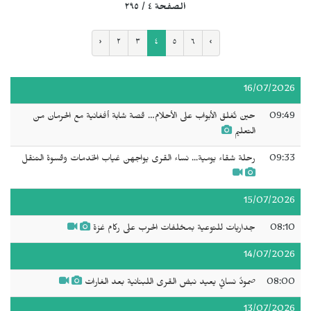
الصفحة ٤ / ٢٩٥
‹
٢
٣
٤
٥
٦
›
16/07/2026
09:49
حين تُغلق الأبواب على الأحلام… قصة شابة أفغانية مع الحرمان من
التعليم
09:33
رحلة شقاء يومية... نساء القرى يواجهن غياب الخدمات وقسوة التنقل
15/07/2026
08:10
جداريات للتوعية بمخلفات الحرب على ركام غزة
14/07/2026
08:00
صمودٌ نسائي يعيد نبض القرى اللبنانية بعد الغارات
13/07/2026