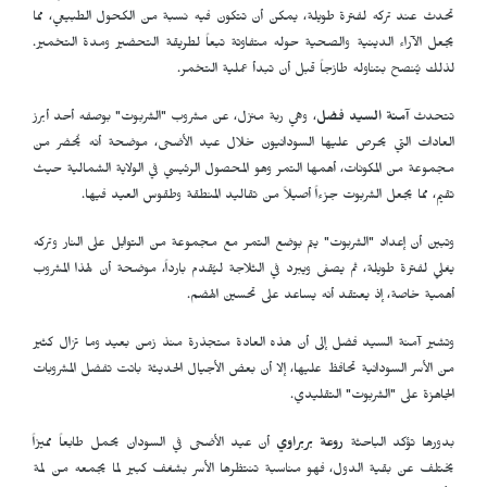
تحدث عند تركه لفترة طويلة، يمكن أن تتكون فيه نسبة من الكحول الطبيعي، مما
يجعل الآراء الدينية والصحية حوله متفاوتة تبعاً لطريقة التحضير ومدة التخمير.
لذلك يُنصح بتناوله طازجاً قبل أن تبدأ عملية التخمر.
تتحدث
آمنة السيد فضل
، وهي ربة منزل، عن مشروب "الشربوت" بوصفه أحد أبرز
العادات التي يحرص عليها السودانيون خلال عيد الأضحى، موضحة أنه يُحضر من
مجموعة من المكونات، أهمها التمر وهو المحصول الرئيسي في الولاية الشمالية حيث
تقيم، مما يجعل الشربوت جزءاً أصيلاً من تقاليد المنطقة وطقوس العيد فيها.
وتبين أن إعداد "الشربوت" يتم بوضع التمر مع مجموعة من التوابل على النار وتركه
يغلي لفترة طويلة، ثم يصفى ويبرد في الثلاجة ليُقدم بارداً، موضحة أن لهذا المشروب
أهمية خاصة، إذ يعتقد أنه يساعد على تحسين الهضم.
وتشير آمنة السيد فضل إلى أن هذه العادة متجذرة منذ زمن بعيد وما تزال كثير
من الأسر السودانية تحافظ عليها، إلا أن بعض الأجيال الحديثة باتت تفضل المشروبات
الجاهزة على "الشربوت" التقليدي.
بدورها تؤكد الباحثة
روعة بربراوي
أن عيد الأضحى في السودان يحمل طابعاً مميزاً
يختلف عن بقية الدول، فهو مناسبة تنتظرها الأسر بشغف كبير لما يجمعه من لمة