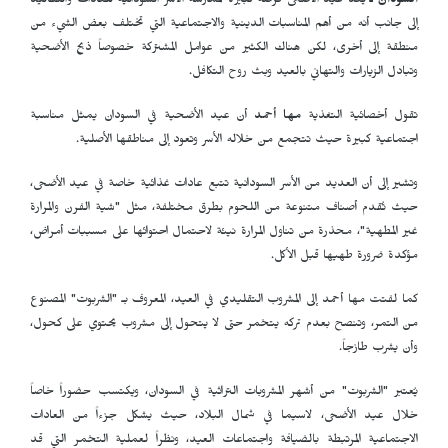
السودان ـ
يعد عيد الأضحى فرصة كبيرة لممارسة الأسر السودانية للعادات والتقاليد
إلى جانب أنه من أهم المناسبات الدينية والاجتماعية التي تختلف بعض الشيء من
منطقة إلى أخرى، لكن هناك الكثير من عوامل المشتركة خصوصاً ذبح الأضحية
وتبادل الزيارات والتهاني بالعيد وبث روح التكافل.
تقول أخصائية التغذية
مها أحمد
أن عيد الأضحية في السودان يمثل مناسبة
اجتماعية كبيرة حيث تتجمع من خلاله الأسر وتعود إلى مناطقها الأصلية.
وتشير إلى أن العديد من الأسر السودانية تتبع عادات غذائية خاصة في عيد الأضحى،
حيث تُقدم أصناف متنوعة من اللحوم بطرق مختلفة، مثل "شية الفرن والمرارة
غير المطهية"، محذرة من تناول المرارة نيئة لاحتمال احتوائها على مسببات أمراض،
مؤكدة ضرورة طهيها قبل الأكل.
كما لفتت مها أحمد إلى المشروب التقليدي في العيد، المعروف بـ "الشربوت" المصنوع
من التمر، وتنصح بعدم تركه يتخمر حتى لا يتحول إلى مشروب يحتوي على كحول،
وأن يشرب طازجاً.
يُعتبر "الشربوت" من أشهر المشروبات التراثية في السودان، ويكتسب حضوراً خاصاً
خلال عيد الأضحى، لاسيما في شمال البلاد، حيث يشكل جزءاً من العادات
الاجتماعية المرتبطة بالضيافة واجتماعات العيد، ونظراً لعملية التخمر التي قد