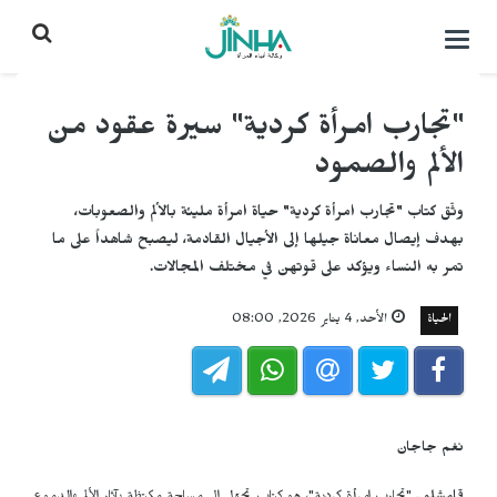
التحكم
بالقائمة
"تجارب امرأة كردية" سيرة عقود من
الألم والصمود
وثّق كتاب "تجارب امرأة كردية" حياة امرأة مليئة بالألم والصعوبات،
بهدف إيصال معاناة جيلها إلى الأجيال القادمة، ليصبح شاهداً على ما
تمر به النساء ويؤكد على قوتهن في مختلف المجالات.
الحياة
الأحد, 4 يناير 2026, 08:00
نغم جاجان