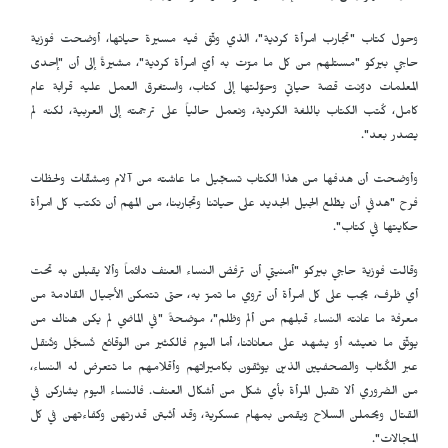
وحول كتاب "تجارب امرأة كردية"، الذي وثّق فيه مسيرة حياتها، أوضحت فوزية
حاجي بيركو "مستلهم من كل ما مرّت به أيّ امرأة كردية"، مشيرةً إلى أن "إحدى
المعلمات دوّنت قصة حياتي وحوّلتها إلى كتاب، واستغرق العمل عليه قرابة عام
كامل، كُتب الكتاب باللغة الكردية، ونعمل حالياً على ترجمته إلى العربية، لكنه لم
يصدر بعد".
وأوضحت أن هدفها من هذا الكتاب تسجّيل ما عاشته من آلام ومشقّات ولحظات
فرح "هدفي أن يطّلع الجيل الجديد على حياتنا وتجاربنا، من المهم أن تكتب كل امرأة
حكايتها في كتاب".
وقالت فوزية حاجي بيركو "أمنيتي أن ترفض النساء العنف دائماً وألا يقبلن به تحت
أي ظرف، يجب على كل امرأة أن تروي ما تمرّ به، حتى تتمكن الأجيال القادمة من
معرفة ما عانته النساء قبلهم من ألم وظلم"، موضحةً "في الماضي لم يكن هناك من
يوثّق ما نعيشه أو يشهد على معاناتنا، أما اليوم فالكثير من الوقائع تُسجَّل وتُنقل
عبر الكُتّاب والصحفيين الذين يوثقون بكاميراتهم وأقلامهم ما تتعرض له النساء،
من الضروري ألا تقبل المرأة بأي شكل من أشكال العنف. فالنساء اليوم يشاركن في
القتال ويحملن السلاح ويقمن بمهام عسكرية، وقد أثبتن قدرتهن وكفاءتهن في كل
المجالات".