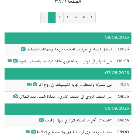
الصفحة ١ / ٢٩٦
‹
١
٢
٣
٤
٥
›
08/08/2026
09:23
اعتقال النساء في هرات... الحجاب ذريعة وانتهاكات تتصاعد
08:08
من القوقاز إلى كوباني... رحلة نزوح عائلة شركسية وتمسكها بالهوية
07/08/2026
11:34
بين المشاركة والتنظيم... تجربة الكومينات في روج آفا
08:55
من العنف الزوجي إلى العنف الأسري... معاناة النساء بعد الطلاق
06/08/2026
08:34
"الجسد"... آخر ما تملكه المرأة في سوق الإنجاب
08:00
نساء السويداء: نرى أرضنا تحترق ولا نستطيع إنقاذها