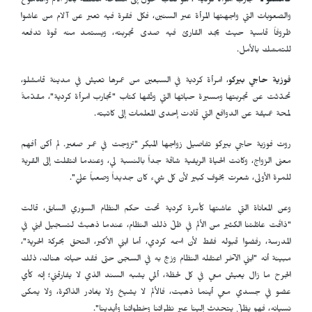
قامشلو ـ
"تجارب امرأة كردية"، هو كتاب تحوّل إلى مساحة مكتظة بآثار الألم والدموع
والصعوبات التي واجهتها المرأة عبر السنين، فكل فقرة فيه تعبر عن آلام من عاشوا
ظروفاً قاسية حيث يجد القارئ فيه صدى تجربته، ويستمد منه قوة تدفعه
للتمسّك بالأمل.
فوزية حاجي بيركو
، امرأة كردية في السبعين من عمرها تعيش في مدينة قامشلو،
تحدّثت عن تجربتها ومسيرة حياتها التي وثّقها كتاب "تجارب امرأة كردية"، مقدّمةً
لمحة عميقة عن الدوافع التي قادت إحدى المعلمات إلى كاتبته.
روت فوزية حاجي بيركو تفاصيل زواجها المبكر "تزوجت في عمر صغير. لم أكن أفهم
معنى الزواج، وكانت الحياة الريفية شاقة جداً بالنسبة لي، وعندما انتقلت إلى القرية
للمرة الأولى، شعرت بخوف كبير لأن كل شيء كان جديداً وصعباً عليّ".
وعن المعاناة التي عاشتها كأسرة كردية تحت حكم النظام السوري السابق، قالت
"ذاقَت عائلتنا الكثير من الألم في ظلّ ذلك النظام، عندما ذهبتُ لتسجيل ابني في
المدرسة، رفضوا قبوله فقط لأن اسمه كردي، أما ابني الأكبر، التحق بحركة الحرية"،
مبينة أنه "ابني الآخر اعتقله النظام وزجّ به في السجن حتى فقد حياته هناك، ذلك
الجرح ما زال يعيش معي في كل لحظة، ألمي يشبه السند الذي لا يفارقني؛ إنه كأي
عضو في جسدي معي أينما ذهبت، فالألم لا يشيخ ولا يغادر الذاكرة، ولا يمكن
نسيانه، فهو يظلّ يتحدث إلينا عبر نظراتنا وخطواتنا وأيدينا".