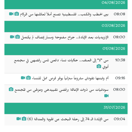
04/08/2026
08:08
بين الحطب والكتب... فلسطينية تصنع أملاً لعائلتها من الركام
03/08/2026
08:00
الإيزيديات بعد الإبادة... جراح مفتوحة ومسار إنصاف لم يكتمل
01/08/2026
10:38
من "لا" إلى العنف... حكايات نساء دفعن ثمن رفضهن في مجتمع
أبوي
09:16
أم وابنتها تقودان مشروعاً منزلياً يوفر فرص عمل للنساء
08:00
سودانيات من ذوات الإعاقة يرفضن تقييدهن وعزلهن من المجتمع
31/07/2026
09:04
من الإبادة الـ 74 إلى رحلة البحث عن الهوية والعدالة (6)