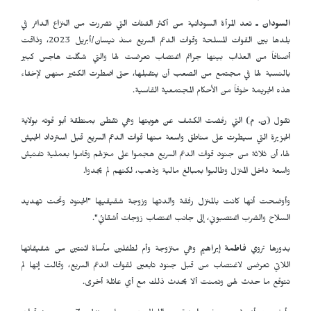
السودان ـ
تعد المرأة السودانية من أكثر الفئات التي تضررت من النزاع الدائر في
بلدها بين القوات المسلحة وقوات الدعم السريع منذ نيسان/أبريل 2023، وذاقت
أصنافاً من العذاب بينها جرائم اغتصاب تعرضت لها والتي شكّلت هاجس كبير
بالنسبة لها في مجتمع من الصعب أن يتقبلها، حتى اضطرت الكثير منهن لإخفاء
هذه الجريمة خوفاً من الأحكام المجتمعية القاسية.
تقول
(ن. م)
التي رفضت الكشف عن هويتها وهي تقطن بمنطقة أبو قوته بولاية
الجزيرة التي سيطرت على مناطق واسعة منها قوات الدعم السريع قبل استرداد الجيش
لها، أن ثلاثة من جنود قوات الدعم السريع هجموا على منزلهم وقاموا بعملية تفتيش
واسعة داخل المنزل وطالبوا بمبالغ مالية وذهب، لكنهم لم يجدوا.
وأوضحت أنها كانت بالمنزل رفقة والدتها وزوجة شقيقيها "الجنود وتحت تهديد
السلاح والضرب اغتصبوني، إلى جانب اغتصاب زوجات أشقائي".
بدورها تروي
فاطمة إبراهيم
وهي متزوجة وأم لطفلين مأساة اثنتين من شقيقاتها
اللاتي تعرضن لاغتصاب من قبل جنود تابعين لقوات الدعم السريع، وقالت إنها لم
تتوقع ما حدث لهن وتمنت ألا يحدث ذلك مع أي عائلة أخرى.