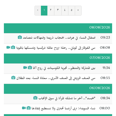
‹
١
٢
٣
٤
٥
›
08/08/2026
09:23
اعتقال النساء في هرات... الحجاب ذريعة وانتهاكات تتصاعد
08:08
من القوقاز إلى كوباني... رحلة نزوح عائلة شركسية وتمسكها بالهوية
07/08/2026
11:34
بين المشاركة والتنظيم... تجربة الكومينات في روج آفا
08:55
من العنف الزوجي إلى العنف الأسري... معاناة النساء بعد الطلاق
06/08/2026
08:34
"الجسد"... آخر ما تملكه المرأة في سوق الإنجاب
08:00
نساء السويداء: نرى أرضنا تحترق ولا نستطيع إنقاذها