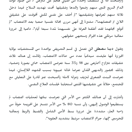
وأوضحت أنه في منتصف واحدة من الليالي هجم على منزلهن 7 من جنود قوات
الدعم السريع اثنين منهم وضعوا والدها وشقيقها تحت تهديد السلاح فيما دخل
ثلاثة منهم لغرفتها وشقيقتيها "لم أخف على نفسي لكنني تخوفت على شقيقتي
اللاتي تم اغتصابهما"، مشيرةً إلى أنهن مررن بحالة نفسية صعبة بعد الاغتصاب "لم
أتوقع نجاتهما فقد أغلقتا الغرفة على نفسيهما لمدة سبعة أيام"، داعية إلى ضرورة
معاقبة مرتكبي هذه الجرائم ومنحهن حقوقهن.
وتقول
دينا مصطفى
التي تعمل في قسم التمريض بواحدة من المستشفيات بولاية
الجزيرة أنها عايشت ميدانياً عدد من حالات الاغتصاب، وقالت إن هناك ثلاث
شقيقات تتراوح أعمارهن بين 18 و35 سنة تعرضن لاغتصاب جماعي بصورة وحشية،
وذلك بحضور والديهن اللذان تعرضا لحالة غيبوبة بسبب المشهد اللاإنساني، فيما
تعرضت البنت الصغرى لنزيف وعزلة كاملة وأصبحت غير قادرة على التعايش مع
المجتمع، خلافاً عن شقيقتيها اللتين استجابتا لجلسات العلاج النفسي.
وأشارت إلى أن هنالك الكثير من الأسر التي تعرضت بناتها لعمليات اغتصاب لم
يستطيعوا الوصول إليهن، وأن نسبة 80 % من الأسر تتستر على الجريمة خوفاً من
وصمة العار، مشددة على ضرورة بسط الأمن الشامل والضبط والربط ومعاقبة
المجرمين "إنهاء جرائم الاغتصاب مرتبط بتشديد العقوبة".