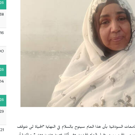
26
38
16
00
26
04
26
29
عات السودانية بأن هذا العام سيتوج بالسلام في النهاية "الحياة لن تتوقف
21