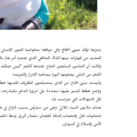
بدورها تؤكد
سهى الحاج
وهي موظفة بمفوضية العون الإنساني أ
العديد من المهارات بينها الذكاء العاطفي الذي تعتبره أمر ها
وقالت أن العامين السابقين للنزاع علماها الكثير "ليس هنالك أ
الكثير من الناس يصفونها اليوم بصاحبة الإصرار والعزيمة.
وليست سهى الحاج من الذين يستسلمون للظروف فلديها خطط من
ووضع خطط للسير عليها، مشددةً على ضرورة الدفع بالمبادرات ورفع
ظل الانتهاكات التي تعرضت لها.
هناك ملايين النساء اللاتي نزحن من منازلهن بسبب النزاع في
الأمن والسلام في السودان.