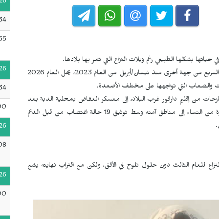
26
:34
55
 حياتها بشكلها الطبيعي رغم ويلات النزاع التي تمر بها بلادها.
26
في ظل استمرار النزاع بين الجيش السوداني من جهة وقوات الدعم السريع من جهة أخرى منذ نيسان/أبريل من العام 2023، يحل العام 2026
ديات والصعاب التي تواجهها على مختلف الأصعدة.
34
عيشها النازحات من إقليم دارفور غرب البلاد، إلى معسكر العفاض بمحلية الدبة بعد
00
سيطرت قوات الدعم السريع على مدينة الفاشر، ونزوح أعداد كبيرة من النساء إلى مناطق آمنه وسط توثيق 19 حالة اغتصاب من قبل الدعم
.
26
08
ر النزاع للعام الثالث دون حلول تلوح في الأفق، ولكن مع اقتراب نهايته يشع
26
00