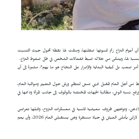
ن أعوام النزاع رغم قسوتها صقلتها، ومثلت لها نقطة تحول حيث اكتسبت
م بالنسبة لها، ويمكن من خلاله ضبط انفعالات الشخص في ظل ضغوط النزاع.
مر صعب بل كيفية البداية والإصرار على النجاح هو ما يهم"، مشيرةً إلى أن
 أجل العام المقبل فهي تسعى لتنظيم ورش حول التغيير ومواكبة العام،
 نسبة الوعي، مطالبةً الجهات المختصة بالوقوف إلى جانب المرأة ودعمها في
 بلادهن، وتواجهن ظروف معيشية قاسية في معسكرات النزوح، وقبلها تعرضن
لعمليات قتل واغتصاب إضافة لفقدان مصادر الرزق وسط ذلك لازلن يأملن العيش في حياة مستقرة وهن يستقبلن العام 2026، وأن يعم