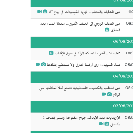
07/08/20
11
بين المشاركة والتنظيم... تجربة الكومينات في روج آفا
08:
من العنف الزوجي إلى العنف الأسري... معاناة النساء بعد
الطلاق
06/08/20
08:
"الجسد"... آخر ما تملكه المرأة في سوق الإنجاب
08:
نساء السويداء: نرى أرضنا تحترق ولا نستطيع إنقاذها
04/08/20
08:
بين الحطب والكتب... فلسطينية تصنع أملاً لعائلتها من
الركام
03/08/20
08:
الإيزيديات بعد الإبادة... جراح مفتوحة ومسار إنصاف لم
يكتمل