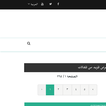
العربية
رض المزيد من المقالات
الصفحة ١ / ٢٩٥
‹
١
٢
٣
٤
٥
›