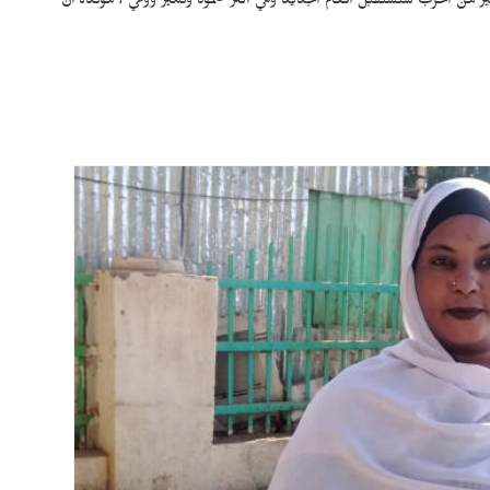
كبير من الحرب ستستقبل العام الجديد وهي أكثر صمود وتميز ووعي"، مؤكدة أن