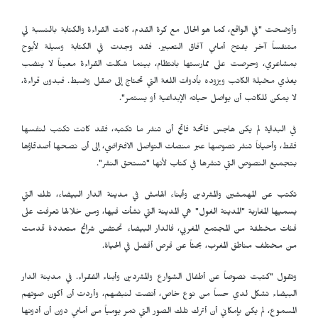
وأوضحت "في الواقع، كما هو الحال مع كرة القدم، كانت القراءة والكتابة بالنسبة لي
متنفساً آخر يفتح أمامي آفاق التعبير. فقد وجدت في الكتابة وسيلة لأبوح
بمشاعري، وحرصت على ممارستها بانتظام، بينما شكلت القراءة معيناً لا ينضب
يغذي مخيلة الكاتب ويزوده بأدوات اللغة التي تحتاج إلى صقل وضبط. فبدون قراءة،
لا يمكن للكاتب أن يواصل حياته الإبداعية أو يستمر".
في البداية لم يكن هاجس فاتحة فاتح أن تنشر ما تكتبه، فقد كانت تكتب لنفسها
فقط، وأحياناً تنشر نصوصها عبر منصات التواصل الافتراضي، إلى أن نصحها أصدقاؤها
بتجميع النصوص التي تنشرها في كتاب لأنها "تستحق النشر".
تكتب عن المهمشين والمشردين وأبناء الهامش في مدينة الدار البيضاء، تلك التي
يسميها المغاربة "المدينة الغول" هي المدينة التي نشأت فيها، ومن خلالها تعرفت على
فئات مختلفة من المجتمع المغربي، فالدار البيضاء تحتضن شرائح متعددة قدمت
من مختلف مناطق المغرب، بحثاً عن فرص أفضل في الحياة.
وتقول "كتبت نصوصاً عن أطفال الشوارع والمشردين وأبناء الفقراء. في مدينة الدار
البيضاء تشكل لدي حساً من نوع خاص، أنصت لنبضهم، وأردت أن أكون صوتهم
المسموع، لم يكن بإمكاني أن أترك تلك الصور التي تمر يومياً من أمامي دون أن أدونها