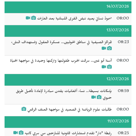
14/07/2026
08:00
صمودٌ نسائي يعيد نبض القرى اللبنانية بعد الغارات
13/07/2026
08:23
المراكز الصيفية في مناطق الحوثيين... عسكرة العقول واستهداف النشء
08:00
آمنة أبو غبن... سرقت الحرب طفولتها وتركتها وحيدة في مواجهة الحياة
12/07/2026
08:59
بإمكانات بسيطة... نساء أفغانيات يقدن مبادرة لإعادة تأهيل طريق
حيوي
08:00
طالبات علوم الرياضة في الصعيد في مواجهة العنف الرقمي
11/07/2026
08:25
رابطة "دار" تقدم استشارات قانونية للنازحين من سري كانيه