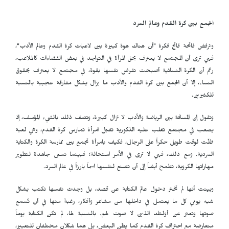
الجمع بين كرة القدم وعالم السرد
وترفض فاتحة فاتح فكرة ‫"أن هناك هوة كبيرة بين لاعبات كرة القدم وعالم الأدب‫"،
فهي ترى أن المجتمع لا يعترف بحق المرأة في التواجد في بعض الفضاءات كالملاعب،
رغم أن الكرة النسائية أصبحت تفرض نفسها بقوة، في مجتمع لا يعترف بحقوق
النساء، إلا أن الجمع بين كرة القدم والأدب ما يزال يشكل مفارقة عجيبة بالنسبة
للكثيرين‫.
وتقول إن المسافة بين الرياضة والأدب لا تزال كبيرة، وتصف ذلك بالشيء المؤسف، إذ
يصعب في مجتمع تغلب عليه الذكورية تقبّل امرأة تمارس كرة القدم، وهي لعبة
ظلّت لوقت طويل حكراً على الرجال، فكيف بامرأة تجمع بين ممارسة الكرة والكتابة
السردية. ومع ذلك، فهي لا ترى في الأمر استحالة؛ فبينما تسعى جاهدة لتطوير
مهاراتها الكروية، تطمح أيضاً إلى أن تصنع لنفسها اسماً بارزاً في عالم السرد.
وبينت أنها لم تختر دخول عالم الكتابة عن قصد، بل وجدت نفسها تكتب بشكل
شبه يومي كل ما يعتمل في داخلها من مشاعر وأفكار، رغبةً منها في أن تُسمع
صوتها وتعبّر عن أولئك الذين لا صوت لهم. بالنسبة لها، لم تكن الكتابة يوماً
متعارضة مع احتراف كرة القدم كما يظن البعض، بل هما شكلان مختلفان للتعبير،