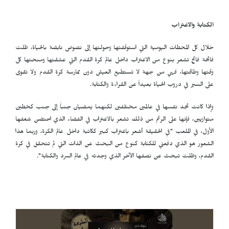
الكتابة والاغتراب
خلال كل المحطات اليومية التي استوقفتها وحولتها إلى نصوص نابضة بالحياة، ظلت
فاتحة فاتح تشعر بنوع من الاغتراب داخل عالم كرة القدم التي عشقتها ومنحتها كل
وقتها وطاقتها، فهي من جهة لا تستطيع العيش دون ممارسة كرة القدم ولا تقوى
على السير في دروب الحياة بعيداً عن القراءة والكتابة‫.
وإذا كانت تجد نفسها في عالمين مختلفين لكنهما يمضيان جنباً إلى جنب كخطين
متوازيين، فإنها على الرغم من ذلك تشعر بالاغتراب في الفضاء الذي احتضن شغفها
الأول‫، في الملعب ‫"في الحقيقة أشعر باغتراب كبير ككاتبة داخل عالم الكرة، وربما هذا
الشعور هو الذي دفعني للكتابة كنوع من البحث عن الذات التي لم تتحقق في كرة
القدم، وظلت تبحث عن نصفها الآخر الذي وجدته في عالم السرد والكتابة‫".