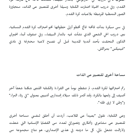
المغرب ـ
في دروب حي "البرنوصي" بالدار البيضاء تعلمت فاتحة فاتح ممارسة كرة
القدم، وفي دروب الحياة اختارت الكتابة وسيلةً أخرى للتعبير عن الذات، متجاوزة
الصور النمطية المرتبطة بلاعبات كرة القدم.
في سن مبكرة بدأت فاتحة فاتح تخطو أولى خطواتها نحو احتراف كرة القدم النسائية،
بين دروب الحي الشعبي الذي نشأت فيه بالدار البيضاء، وفي صفوف أبناء الجيران
الذكور. التحقت بأحد أندية المدينة قبل أن تصبح لاعبة محترفة في نادي
"فينيكس" بمراكش.
مساحة أخرى للتعبير عن الذات
رغم احترافها لكرة القدم، لم تنقطع يوماً عن القراءة والكتابة اللتين شكلتا شغفاً آخر
أضيف إلى ولعها بالكرة، وقد أثمر ذلك ميلاد إصدارين أدبيين بعنوان "في رثاء البراء"
و"وطن لا يُرى ظله".
وعن الكتابة، تقول "بعيداً عن الملاعب، أردت أن أخلق لنفسي مساحة أخرى
للتعبير عن مشاعري وأفكاري وتصوراتي لعدد من القضايا الإنسانية التي شغلت
ولازالت تشغل بالي. كل ما دونته في هذين الإصدارين، هو نتاج مجموعة من