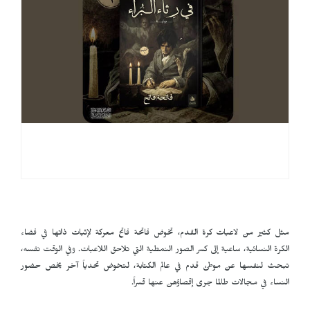
مثل كثير من لاعبات كرة القدم، تخوض فاتحة فاتح معركة لإثبات ذاتها في فضاء
الكرة النسائية، ساعية إلى كسر الصور النمطية التي تلاحق اللاعبات. وفي الوقت نفسه،
تبحث لنفسها عن موطئ قدم في عالم الكتابة، لتخوض تحدياً آخر يخص حضور
النساء في مجالات طالما جرى إقصاؤهن عنها قسراً.