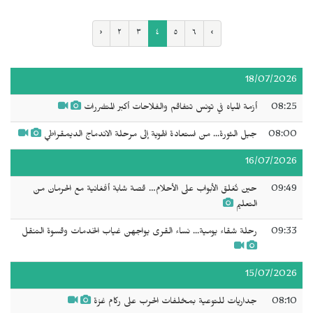
‹
٢
٣
٤
٥
٦
›
18/07/2026
08:25
أزمة المياه في تونس تتفاقم والفلاحات أكبر المتضررات
08:00
جيل الثورة... من استعادة الهوية إلى مرحلة الاندماج الديمقراطي
16/07/2026
09:49
حين تُغلق الأبواب على الأحلام… قصة شابة أفغانية مع الحرمان من
التعليم
09:33
رحلة شقاء يومية... نساء القرى يواجهن غياب الخدمات وقسوة التنقل
15/07/2026
08:10
جداريات للتوعية بمخلفات الحرب على ركام غزة