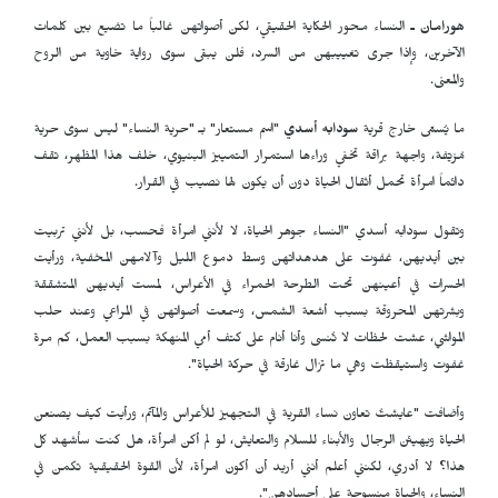
هورامان ـ
النساء محور الحكاية الحقيقي، لكن أصواتهن غالباً ما تضيع بين كلمات
الآخرين، وإذا جرى تغييبهن من السرد، فلن يبقى سوى رواية خاوية من الروح
والمعنى.
ما يُسمّى خارج قرية
سودابه أسدي
"اسم مستعار" بـ "حرية النساء" ليس سوى حرية
مُزيّفة، واجهة براقة تخفي وراءها استمرار التمييز البنيوي، خلف هذا المظهر، تقف
دائماً امرأة تحمل أثقال الحياة دون أن يكون لها نصيب في القرار.
وتقول سودابه أسدي "النساء جوهر الحياة، لا لأنني امرأة فحسب، بل لأنني تربيت
بين أيديهن، غفوت على هدهداتهن وسط دموع الليل وآلامهن المخفية، ورأيت
الحسرات في أعينهن تحت الطرحة الحمراء في الأعراس، لمست أيديهن المتشققة
وبشرتهن المحروقة بسبب أشعة الشمس، وسمعت أصواتهن في المراعي وعند حلب
المواشي، عشت لحظات لا تُنسى وأنا أنام على كتف أمي المنهكة بسبب العمل، كم مرة
غفوت واستيقظت وهي ما تزال غارقة في حركة الحياة".
وأضافت "عايشتُ تعاون نساء القرية في التجهيز للأعراس والمآتم، ورأيت كيف يصنعن
الحياة ويهيئن الرجال والأبناء للسلام والتعايش، لو لم أكن امرأة، هل كنت سأشهد كل
هذا؟ لا أدري، لكنني أعلم أنني أريد أن أكون امرأة، لأن القوة الحقيقية تكمن في
النساء، والحياة منسوجة على أجسادهن".