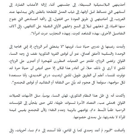
أحذيتهن البلاستيكية البسيطة، إلى جلستهن أثناء إزالة الأعشاب الضارة، إلى
أسنانهن التي تتساقط قبل أوانها، إلى ثياب العمل الملطخة بالطين والتي يبدلنها عند
الغروب، إلى أحاديثهن في طريق العودة من الحقول، إلى رائحة أجسادهن التي تفوح
منها الحياة، إلى ذهابهن ليلاً إلى النبع وحملهن الأواني الثقيلة على أكتافهن، وإلى آلاف
التفاصيل الأخرى، بهذه المشاهد كبرت، وبهذه التجارب صرت امرأة".
وأبدت رغبتها في تدوين حياة نساء قريتها "لا يشغلني أمر الزواج، إذ إنني بحاجة إلى
الوحدة والسكينة لأحقق أهدافي، غير أن قوانين القرية الذكورية تقف في وجه النساء
اللواتي يرفضن الزواج، فكثير من الفتيات اضطررن للهجرة أو أجبرن على الزواج،
لكنني لا أرى في ذلك حلاً، لن أغادر هذا المكان إلا حين أتيقن أن حياةً حرة قد
توفرت للنساء، أعلم أن الطريق طويل، لكنني ارتديت درعي الحديدي، وأنا مستعدة
لكل مواجهة، متوقعةً كل هجوم قد يأتي من الثقافة أو التقاليد أو قوانين المجتمع".
وأكدت أنه في ظل هذا النظام الذكوري، تُهان النساء يومياً، مثل الأمهات المعيلات
اللواتي يحملن عبء اقتصاد الأسرة لسنوات طويلة، لكن حين يلجأن إلى المؤسسات
الرسمية طلباً لأبسط دعم، يُواجهن بالريبة وعدم الثقة؛ وكأن المجتمع يقيس قيمة
المرأة لا بقدرتها، بل بمدى خضوعها.
وأضافت "اليوم لم أعد وحدي كما في الماضي، فأنا أستند إلى دعم نساء أخريات، وإلى