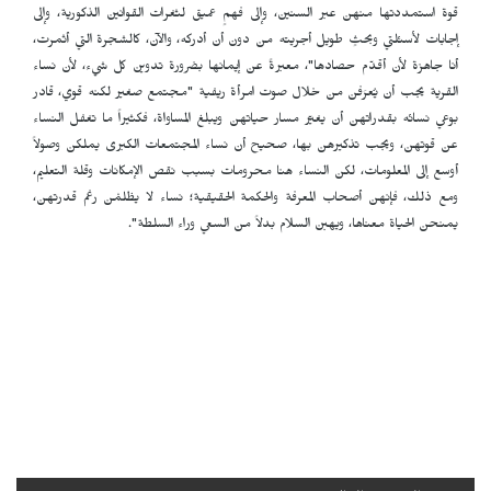
قوة استمددتها منهن عبر السنين، وإلى فهمٍ عميق لثغرات القوانين الذكورية، وإلى
إجابات لأسئلتي وبحثٍ طويل أجريته من دون أن أدركه، والآن، كالشجرة التي أثمرت،
أنا جاهزة لأن أقدّم حصادها"، معبرةً عن إيمانها بضرورة تدوين كل شيء، لأن نساء
القرية يجب أن يُعرَفن من خلال صوت امرأة ريفية "مجتمع صغير لكنه قوي، قادر
بوعي نسائه بقدراتهن أن يغيّر مسار حياتهن ويبلغ المساواة، فكثيراً ما تغفل النساء
عن قوتهن، ويجب تذكيرهن بها، صحيح أن نساء المجتمعات الكبرى يملكن وصولاً
أوسع إلى المعلومات، لكن النساء هنا محرومات بسبب نقص الإمكانات وقلة التعليم،
ومع ذلك، فإنهن أصحاب المعرفة والحكمة الحقيقية؛ نساء لا يظلمْن رغم قدرتهن،
يمنحن الحياة معناها، ويهبن السلام بدلاً من السعي وراء السلطة".