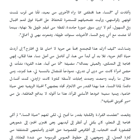
وأفادت أن "النساء هنا يختلفن عمّا يراه الآخرون من بعيد، فأنا عن قرب لمست
قوتهن وكرامتهن، ورأيت تضحياتهم المستمرة للحفاظ على الحياة فوق قمم الجبال
وفي السهول، أنتم لا ترون سوى صورة جامدة، لقطة من فيلم طويل بلا نهاية، بينما
أنا عشت مع أمي ومع النساء الأخريات سنوات طويلة، وشعرت بهن في أعماقي".
وتساءلت "كيف أترك هذا المجتمع بحثاً عن حرية لا ضمان لها في الخارج؟ إن أردتُ
حياة أكثر حرية، فلا بد أن أبدأ من هنا، أن أناضل من أجل نساء هذا المكان، إنهن
بحاجة إلى التمكين، والعيش بعدالة"، مضيفة "أنا من أبناء هذه القرية؛ نشأت في
حضن امرأة كانت من دون أن تدري، نموذجاً للنضال بالنسبة لي، هنا كبرت، ومن
خلال ما رأيت وسمعت وجدت إجابات لأسئلة كثيرة كانت تراودني، كنت أتساءل
دائماً: لماذا النساء هنا بهذا القدر من الالتزام تجاه بعضهن؟ الحياة الريفية تعني حياة
جماعية، وبنية متينة عمودها الأساسي المرأة، هذا ما أقوله لا بدافع العاطفة، بل من
صميم تجربتي الحياتية".
وتابعت "تعلمت القراءة والكتابة بقدر ما أتيح لي، لكن لفهم "حياة النساء" لم أكن
بحاجة إلى التعليم، كان يكفي أن أنظر إلى أيديهن وهن يخبزن الخبز، إلى شعورهن
المضفورة تحت الحجاب، إلى أظافرهن المقصوصة حتى الجذور وأصابعهن المتشققة من
كثرة العمل، إلى وجوههن، إلى خطوط العبوس المرسومة من شدة المعاناة، إلى