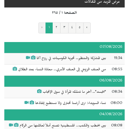
عرض المزيد من المقالات
الصفحة ١ / ٢٩٥
‹
١
٢
٣
٤
٥
›
07/08/2026
11:34
بين المشاركة والتنظيم... تجربة الكومينات في روج آفا
08:55
من العنف الزوجي إلى العنف الأسري... معاناة النساء بعد الطلاق
06/08/2026
08:34
"الجسد"... آخر ما تملكه المرأة في سوق الإنجاب
08:00
نساء السويداء: نرى أرضنا تحترق ولا نستطيع إنقاذها
04/08/2026
08:08
بين الحطب والكتب... فلسطينية تصنع أملاً لعائلتها من الركام