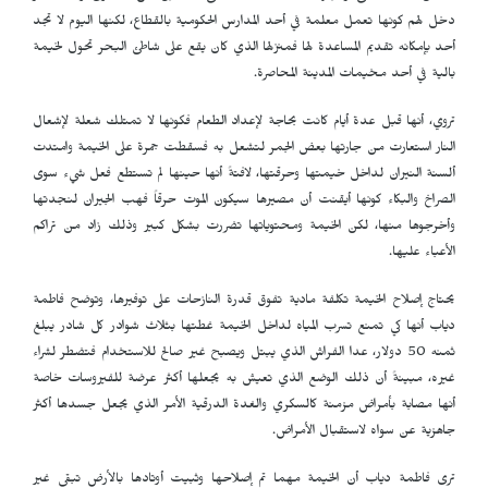
دخل لهم كونها تعمل معلمة في أحد المدارس الحكومية بالقطاع، لكنها اليوم لا تجد
أحد بإمكانه تقديم المساعدة لها فمنزلها الذي كان يقع على شاطئ البحر تحول لخيمة
بالية في أحد مخيمات المدينة المحاصرة.
تروي، أنها قبل عدة أيام كانت بحاجة لإعداد الطعام فكونها لا تمتلك شعلة لإشعال
النار استعارت من جارتها بعض الجمر لتشعل به فسقطت جمرة على الخيمة وامتدت
ألسنة النيران لداخل خيمتها وحرقتها، لافتةً أنها حينها لم تستطع فعل شيء سوى
الصراخ والبكاء كونها أيقنت أن مصيرها سيكون الموت حرقاً فهب الجيران لنجدتها
وأخرجوها منها، لكن الخيمة ومحتوياتها تضررت بشكل كبير وذلك زاد من تراكم
الأعباء عليها.
يحتاج إصلاح الخيمة تكلفة مادية تفوق قدرة النازحات على توفيرها، وتوضح فاطمة
دياب أنها كي تمنع تسرب المياه لداخل الخيمة غطتها بثلاث شوادر كل شادر يبلغ
ثمنه 50 دولار، عدا الفراش الذي يبتل ويصبح غير صالح للاستخدام فتضطر لشراء
غيره، مبينةً أن ذلك الوضع الذي تعيش به يجعلها أكثر عرضة للفيروسات خاصة
أنها مصابة بأمراض مزمنة كالسكري والغدة الدرقية الأمر الذي يجعل جسدها أكثر
جاهزية عن سواه لاستقبال الأمراض.
ترى فاطمة دياب أن الخيمة مهما تم إصلاحها وثبيت أوتادها بالأرض تبقى غير