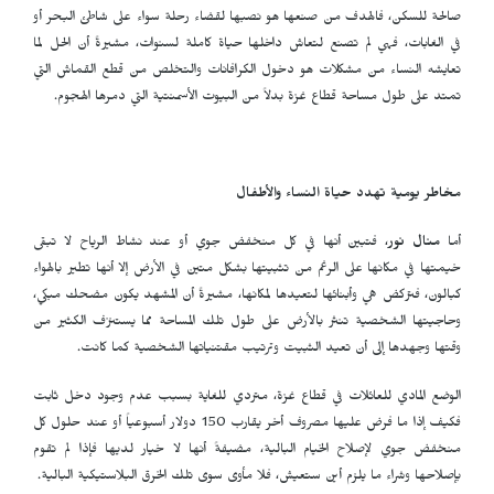
صالحة للسكن، فالهدف من صنعها هو نصبها لقضاء رحلة سواء على شاطئ البحر أو
في الغابات، فهي لم تصنع لتعاش داخلها حياة كاملة لسنوات، مشيرةً أن الحل لما
تعايشه النساء من مشكلات هو دخول الكرافانات والتخلص من قطع القماش التي
تمتد على طول مساحة قطاع غزة بدلاً من البيوت الأسمنتية التي دمرها الهجوم.
مخاطر يومية تهدد حياة النساء والأطفال
أما
منال نور
، فتبين أنها في كل منخفض جوي أو عند نشاط الرياح لا تبقى
خيمتها في مكانها على الرغم من تثبيتها بشكل متين في الأرض إلا أنها تطير بالهواء
كبالون، فتركض هي وأبنائها لتعيدها لمكانها، مشيرةً أن المشهد يكون مضحك مبكي،
وحاجيتها الشخصية تنثر بالأرض على طول تلك المساحة مما يستنزف الكثير من
وقتها وجهدها إلى أن تعيد الثبيت وترتيب مقتنياتها الشخصية كما كانت.
الوضع المادي للعائلات في قطاع غزة، متردي للغاية بسبب عدم وجود دخل ثابت
فكيف إذا ما فرض عليها مصروف أخر يقارب 150 دولار أسبوعياً أو عند حلول كل
منخفض جوي لإصلاح الخيام البالية، مضيفةً أنها لا خيار لديها فإذا لم تقوم
بإصلاحها وشراء ما يلزم أين ستعيش، فلا مأوى سوى تلك الخرق البلاستيكية البالية.