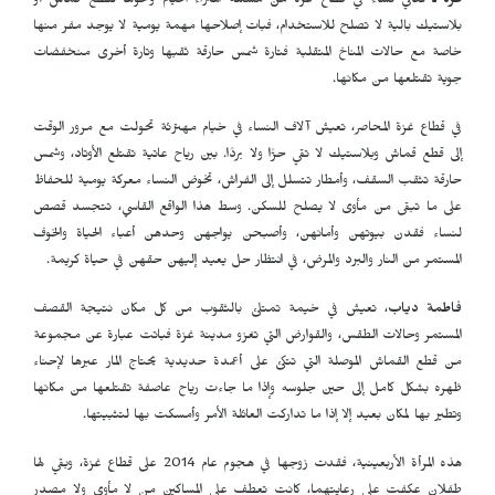
غزة ـ
تعاني نساء في قطاع غزة من مشكلة اهتراء الخيام وتحولها لقطع قماش أو
بلاستيك بالية لا تصلح للاستخدام، فبات إصلاحها مهمة يومية لا يوجد مفر منها
خاصة مع حالات المناخ المتقلبة فتارة شمس حارقة ثقبها وتارة أخرى منخفضات
جوية تقتلعها من مكانها.
في قطاع غزة المحاصر، تعيش آلاف النساء في خيام مهترئة تحولت مع مرور الوقت
إلى قطع قماش وبلاستيك لا تقي حرًّا ولا بردًا. بين رياح عاتية تقتلع الأوتاد، وشمس
حارقة تثقب السقف، وأمطار تتسلل إلى الفراش، تخوض النساء معركة يومية للحفاظ
على ما تبقى من مأوى لا يصلح للسكن. وسط هذا الواقع القاسي، تتجسد قصص
لنساء فقدن بيوتهن وأمانهن، وأصبحن يواجهن وحدهن أعباء الحياة والخوف
المستمر من النار والبرد والمرض، في انتظار حل يعيد إليهن حقهن في حياة كريمة.
فاطمة دياب
، تعيش في خيمة تمتلئ بالثقوب من كل مكان نتيجة القصف
المستمر وحالات الطقس، والقوارض التي تغزو مدينة غزة فباتت عبارة عن مجموعة
من قطع القماش الموصلة التي تتكئ على أعمدة حديدية يحتاج المار عبرها لإحناء
ظهره بشكل كامل إلى حين جلوسه وإذا ما جاءت رياح عاصفة تقتلعها من مكانها
وتطير بها لمكان بعيد إلا إذا ما تداركت العائلة الأمر وأمسكت بها لتثبيتها.
هذه المرأة الأربعينية، فقدت زوجها في هجوم عام 2014 على قطاع غزة، وبقي لها
طفلان عكفت على رعايتهما، كانت تعطف على المساكين من لا مأوى ولا مصدر