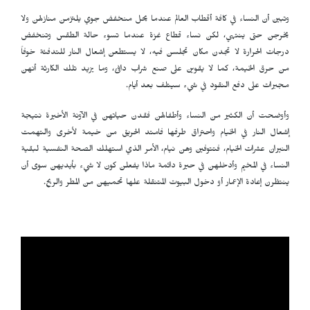
وتبين أن النساء في كافة أقطاب العالم عندما يحل منخفض جوي يلتزمن منازلهن ولا
يخرجن حتى ينتهي، لكن نساء قطاع غزة عندما تسوء حالة الطقس وتنخفض
درجات الحرارة لا تجدن مكان تجلسن فيه، لا يستطعن إشعال النار للتدفئة خوفاً
من حرق الخيمة، كما لا يقوين على صنع شراب دافئ، وما يزيد تلك الكارثة أنهن
مجبرات على دفع النقود في شيء سيتلف بعد أيام.
وأوضحت أن الكثير من النساء وأطفالهن فقدن حياتهن في الآونة الأخيرة نتيجة
إشعال النار في الخيام واحتراق طرفها فامتد الحريق من خيمة لأخرى والتهمت
النيران عشرات الخيام، فتتوفين وهن نيام، الأمر الذي استهلك الصحة النفسية لبقية
النساء في المخيم وأدخلهن في حيرة دائمة ماذا يفعلن كون لا شيء بأيديهن سوى أن
ينتظرن إعادة الإعمار أو دخول البيوت المتنقلة علها تحميهن من المطر والريح.