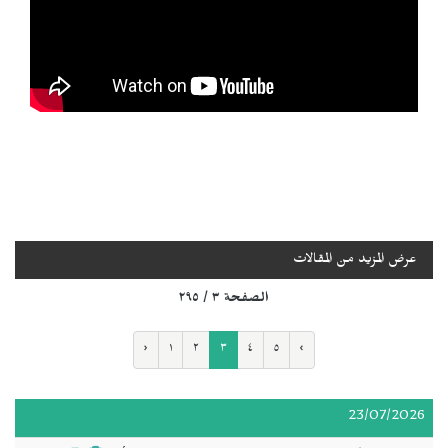
عرض المزيد من المقالات
الصفحة ٣ / ٢٩٥
‹
١
٢
٣
٤
٥
›
23/07/2026