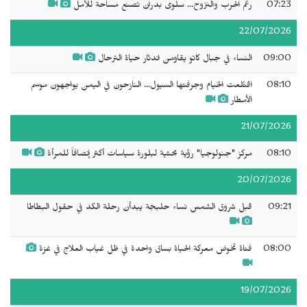
07:23
رغم الحرب والنزوح... سلوى بدران تصنع مساحة للأمل
22/07/2026
09:00
النساء في جبال كاتو يقاومن اندثار حياة الترحال
08:10
اقتُلعت الخيام وجرفتها السيول... النازحون في اليمن يواجهون موسم
الأمطار
21/07/2026
08:10
مركز "جنولوجيا" رؤية بحثية لبلورة سياسات أكثر إنصافاً للمرأة
20/07/2026
09:21
قبل شروق الشمس نساء حلبجة يبدأن رحلة الكد في حقول البطاطا
08:00
فتاة تخوض معركة الحياة بساق واحدة في ظل غياب العلاج في غزة
19/07/2026