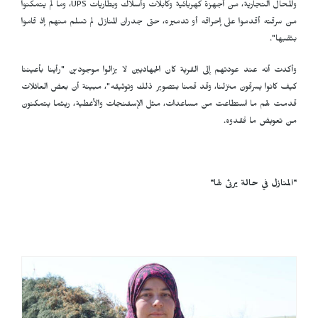
والمحال التجارية، من أجهزة كهربائية وكابلات وأسلاك وبطاريات
UPS
، وما لم يتمكنوا
من سرقته أقدموا على إحراقه أو تدميره، حتى جدران المنازل لم تسلم منهم إذ قاموا
بثقبها".
وأكدت أنه عند عودتهم إلى القرية كان الجهاديين لا يزالوا موجودين "رأينا بأعيننا
كيف كانوا يسرقون منزلنا، وقد قمنا بتصوير ذلك وتوثيقه"، مبينة أن بعض العائلات
قدمت لهم ما استطاعت من مساعدات، مثل الإسفنجات والأغطية، ريثما يتمكنون
من تعويض ما فقدوه.
"المنازل في حالة يرثى لها"