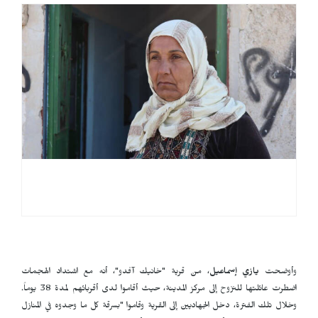
وأوضحت
يازي إسماعيل
، من قرية "خانيك آفدو"، أنه مع اشتداد الهجمات
اضطرت عائلتها للنزوح إلى مركز المدينة، حيث أقاموا لدى أقربائهم لمدة 38 يوماً.
وخلال تلك الفترة، دخل الجهاديين إلى القرية وقاموا "بسرقة كل ما وجدوه في المنازل