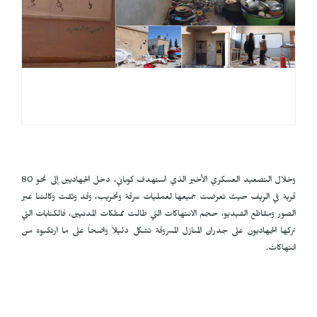
وخلال التصعيد العسكري الأخير الذي استهدف كوباني، دخل الجهاديين إلى نحو 80
قرية في الريف حيث تعرضت جميعها لعمليات سرقة وتخريب، وقد وثقت وكالتنا عبر
الصور ومقاطع الفيديو، حجم الانتهاكات التي طالت ممتلكات المدنيين، فالكتابات التي
تركها الجهاديون على جدران المنازل المسروقة تشكل دليلاً واضحاً على ما ارتكبوه من
انتهاكات.