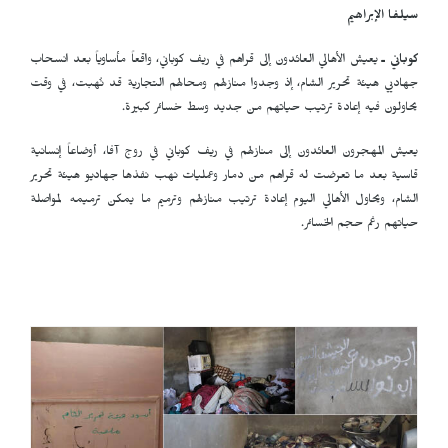
سيلفا الإبراهيم
كوباني ـ
يعيش الأهالي العائدون إلى قراهم في ريف كوباني، واقعاً مأساوياً بعد انسحاب
جهاديي هيئة تحرير الشام، إذ وجدوا منازلهم ومحالهم التجارية قد نُهبت، في وقت
يحاولون فيه إعادة ترتيب حياتهم من جديد وسط خسائر كبيرة.
يعيش المهجرون العائدون إلى منازلهم في ريف كوباني في روج آفا، أوضاعاً إنسانية
قاسية بعد ما تعرضت له قراهم من دمار وعمليات نهب نفذها جهاديو هيئة تحرير
الشام، ويحاول الأهالي اليوم إعادة ترتيب منازلهم وترميم ما يمكن ترميمه لمواصلة
حياتهم رغم حجم الخسائر.