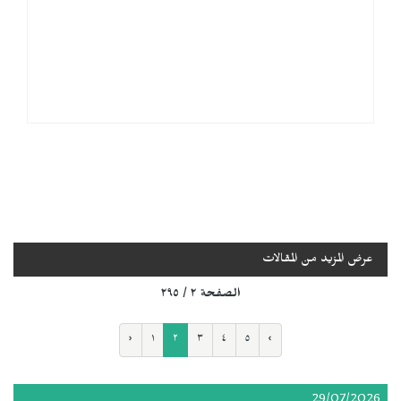
عرض المزيد من المقالات
الصفحة ٢ / ٢٩٥
‹
١
٢
٣
٤
٥
›
29/07/2026