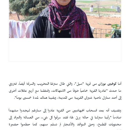
أما
كولجين بوزان
من قرية "ميل"، والتي طال منزلها التخريب والسرقة أيضاً، فتروي
ما حدث "غادرنا القرية جماعياً خوفاً من الانتهاكات، وانتقلنا مع أربع عائلات أخرى
إلى أحد منازل ناحية شيران القريبة من المدينة، وبقينا هناك لمدة خمسين يوماً".
وتضيف أنه بعد انسحاب الجهاديين من القرية عادوا إلى منازلهم ليجدوا مشهداً
صادماً "رأينا منزلنا في حالة يرثى لها؛ فقد سرقوا كل شيء، من الغسالة والبراد إلى
محتويات المطبخ، وحتى النوافذ والأشجار لم تسلم منهم، كما حطموا حضيرة