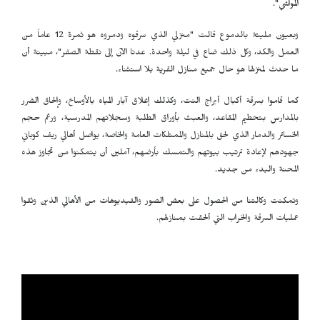
المواشي".
وبعيون مليئة بالدموع قالت "منزلي الذي سرقوه ودمروه هو ثمرة 12 عاماً من
العمل والكد، وكل ذلك ضاع في ليلة واحدة. عدنا الآن إلى نقطة الصفر"، مبينة أن
ما حدث لمنزلها هو حال جميع منازل القرية بلا استثناء.
كما قاموا بسرقة أكبال أبراج النت، وكذلك إغلاق آبار المياه بالأوساخ، وإلحاق الضرر
بالمدارس بتحطيم المقاعد، والعبث بأوراق الطلبة وسجلاتهم المدرسية، ورغم حجم
الخسائر والدمار الذي لحق بالمنازل والممتلكات العامة والخاصة، يواصل أهالي ريف كوباني
جهودهم لإعادة ترتيب بيوتهم والتمسك بأرضهم، آملين أن يتمكنوا من تجاوز هذه
المحنة والبدء من جديد.
وتمكنت وكالتنا من الحصول على بعض الصور والفيديوهات من الأهالي الذين وثقوا
عمليات السرقة والخراب التي ألحقت بمنازلهم.