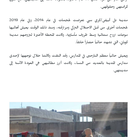
نزحن أكثر من مرة خلال 14 عام الأخيرة، بالعودة الأمنة إلى مدينتهن، مع صون
كرامتهن وحقوقهن.
مدينة تل أبيض/كري سبي تعرضت لهجمات في عام 2014، وفي عام 2019
لهجمات أخرى من قبل الاحتلال التركي ومرتزقته، ومنذ ذلك الوقت يعيش أهاليها
موجات نزوح متتالية وسط ظروف مأساوية، وكانت المحطة الأخيرة لنزوحهم مدينة
كوباني، التي تشهد حالياً حصاراً خانقاً.
ويعيش حالياً معظم النازحين في المدارس، وقد التقت وكالتنا خلال توجهها لإحدى
مدارس المدينة بالعديد من النساء، وكانت أبرز مطالبهن هي العودة الآمنة إلى
مدينتهن.