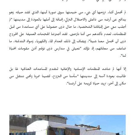
لم تحمل أثناء نزوحها أي شيء من خيمتها سوى صورة أبنها، الذي فقد حياته وهو
يدافع عن أرضه من داعش والاحتلال التركي، إضافة إلى أملها بالعودة إلى مدينتها "لم
أجلب معي حتى إثباتاتنا الشخصية، ما حال دون حصولنا على أي مساعدة من قبل
المنظمات، لعدم تأكدهم من أننا نازحين. فقد أجبرتنا الهجمات العنيفة على الخروج
دون أن نحمل معنا شيئاً"، ويضاف إلى ذلك انعدام الماء والكهرباء ومواد التدفئة، ما
ضاعف من معاناتهم، إذ تؤكد "نعيش في مدارس دون توفير أدنى مقومات الحياة
لنا".
إلا أنها لم تناشد المنظمات الإنسانية والإغاثية لتقديم المساعدات الغذائية لها بل
طالبت بعودة آمنة إلى مدينتها "سأمنا من النزوح، قضينا عمرنا ونحن ننتقل من
مكان إلى أخر، نريد حياة كريمة على أرضنا".