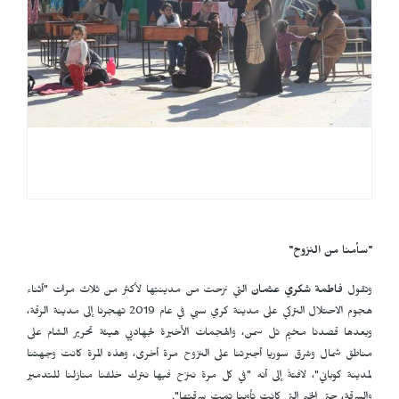
"سأمنا من النزوح"
وتقول
فاطمة
شكري عثمان
التي نزحت من مدينتها لأكثر من ثلاث مرات "أثناء
هجوم الاحتلال التركي على مدينة كري سبي في عام 2019 تهجرنا إلى مدينة الرقة،
وبعدها قصدنا مخيم تل سمن، والهجمات الأخيرة لجهاديي هيئة تحرير الشام على
مناطق شمال وشرق سوريا أجبرتنا على النزوح مرة أخرى، وهذه المرة كانت وجهتنا
لمدينة كوباني"، لافتةً إلى أنه "في كل مرة ننزح فيها نترك خلفنا منازلنا للتدمير
والسرقة، حتى الخيم التي كانت تأوينا تمت سرقتها".