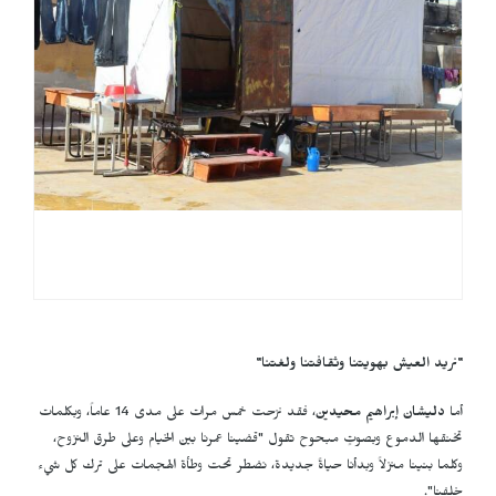
"نريد العيش بهويتنا وثقافتنا ولغتنا
"
أما
دليشان إبراهيم محيدين
، فقد نزحت خمس مرات على مدى 14 عاماً، وبكلمات
تخنقها الدموع وبصوتٍ مبحوح تقول "قضينا عمرنا بين الخيام وعلى طرق النزوح،
وكلما بنينا منزلاً وبدأنا حياةً جديدة، نضطر تحت وطأة الهجمات على ترك كل شيء
خلفنا".