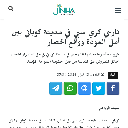
التحكم
بالقائمة
نازحي كري سبي في مدينة كوباني بين
أمل العودة وواقع الحصار
ظروف مأساوية يعيشها النازحين في مدينة كوباني في ظل استمرار الحصار
الخانق المفروض على المدينة من قبل الحكومة السورية المؤقتة.
الحياة
الثلاثاء, 10 فبراير 2026, 07:01
سيلفا الإبراهيم
كوباني ـ
تطالب نازحات كري سبي/تل أبيض القاطنات في مدينة كوباني، واللاتي