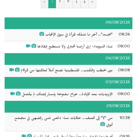
‹
١
٢
٣
٤
٥
›
06/08/2026
08:34
"الجسد"... آخر ما تملكه المرأة في سوق الإنجاب
08:00
نساء السويداء: نرى أرضنا تحترق ولا نستطيع إنقاذها
04/08/2026
08:08
بين الحطب والكتب... فلسطينية تصنع أملاً لعائلتها من الركام
03/08/2026
08:00
الإيزيديات بعد الإبادة... جراح مفتوحة ومسار إنصاف لم يكتمل
01/08/2026
10:38
من "لا" إلى العنف... حكايات نساء دفعن ثمن رفضهن في مجتمع
أبوي