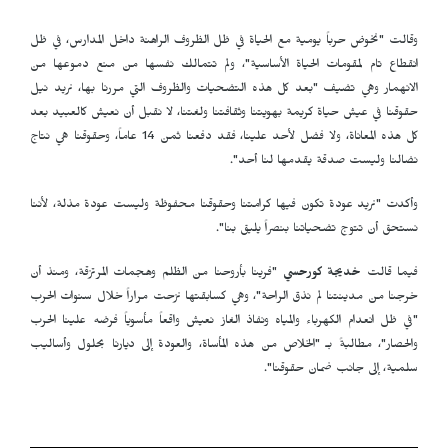
وقالت "نخوض حرباً يومية مع الحياة في ظل الظروف الراهنة داخل المدارس، في ظل
انقطاع تام لمقومات الحياة الأساسية"، ولم تتمالك نفسها من منع دموعها من
الانهمار وهي تضيف "بعد كل هذه التضحيات والظروف التي مررنا بها، نريد نيل
حقوقنا في عيش حياة كريمة بهويتنا وثقافتنا ولغتنا، لا نقبل أن نعيش كالعبيد بعد
كل هذه المعاناة، ولا فضل لأحد علينا، فقد دفعنا ثمن 14 عاماً، وحقوقنا هي نتاج
نضالنا وليست صدقة يقدمها لنا أحد".
وأكدت "نريد عودة تكون فيها كرامتنا وحقوقنا محفوظة وليست عودة مذلة، لأننا
نستحق أن تتوج تضحياتنا بنصراً يليق بنا".
فيما قالت
خديجة كورحسي
"فرينا بأروحنا من الظلم وهجمات المرتزقة، ومنذ أن
خرجنا من مدينتنا لم نذق الراحة"، وهي كسابقتها نزحت مراراً خلال سنوات الحرب
"في ظل انعدام الكهرباء والمياه ونفاذ الغاز نعيش واقعاً مأسوياً فرضه علينا الحرب
والحصار"، مطالبةً بـ "الخلاص من هذه المأساة، والعودة إلى ديارنا بحلول وأساليب
سلمية، إلى جانب ضمان حقوقنا".