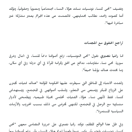
وتضيف "نحن كنساء تونسيات نساند هؤلاء النساء، اجتماعياً ومعنوياً وحقوقياً، ونؤكد
أننا كصوت واحد، نطالب بحمايتهن. فالصمت عن هذه الجرائم يعتبر مشاركة غير
مباشرة فيها".
تراجع الحقوق مع الهجمات
اما
رانيا نصيري
تقول "نحن التونسيات، نرفع أصواتنا دعماً للنساء في شمال وشرق
سوريا. نحن نساء مقاومات، ندافع عن الحق وكرامة المرأة في أي دولة وفي أي مكان،
وما يحدث هناك يؤلمنا جميعاً".
ولفتت الانتباه إلى المناطق التي سيطرت عليها الحكومة المؤقتة "هناك فتيات يُجبرن
على الزواج المبكر ويُمنعن من التعليم، وتُسلب أصواتهن في المجتمع، ويُستهدفن
كنساء فقط لأنهن نساء. هؤلاء الفتيات تحلمن بحياة طبيعية، ويطمحن لأدوار
متساوية مع الرجل في المجتمع، لكنهن يُحرمَّن من ذلك بسبب الحروب والأزمات
السياسية المستمرة".
وفي ظل هذا الواقع المظلم، توكد رانيا نصيري على ضرورة التضامن معهن "نحن