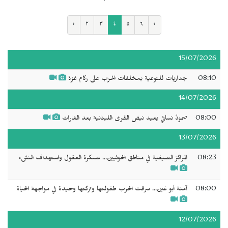
‹
٢
٣
٤
٥
٦
›
15/07/2026
08:10
جداريات للتوعية بمخلفات الحرب على ركام غزة
14/07/2026
08:00
صمودٌ نسائي يعيد نبض القرى اللبنانية بعد الغارات
13/07/2026
08:23
المراكز الصيفية في مناطق الحوثيين... عسكرة العقول واستهداف النشء
08:00
آمنة أبو غبن... سرقت الحرب طفولتها وتركتها وحيدة في مواجهة الحياة
12/07/2026