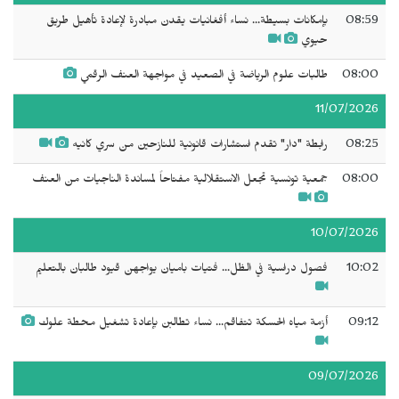
08:59
بإمكانات بسيطة... نساء أفغانيات يقدن مبادرة لإعادة تأهيل طريق
حيوي
08:00
طالبات علوم الرياضة في الصعيد في مواجهة العنف الرقمي
11/07/2026
08:25
رابطة "دار" تقدم استشارات قانونية للنازحين من سري كانيه
08:00
جمعية تونسية تجعل الاستقلالية مفتاحاً لمساندة الناجيات من العنف
10/07/2026
10:02
فصول دراسية في الظل... فتيات باميان يواجهن قيود طالبان بالتعليم
09:12
أزمة مياه الحسكة تتفاقم... نساء تطالبن بإعادة تشغيل محطة علوك
09/07/2026