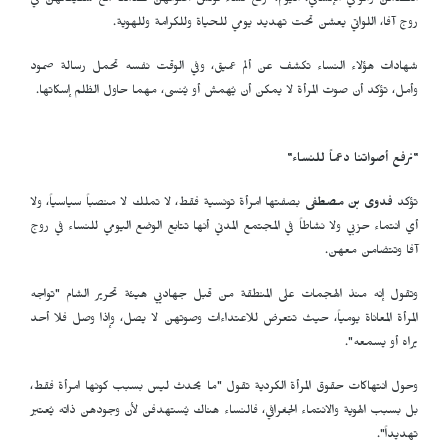
التضامن والوعي الإنساني. اليوم، ترفع نساء تونس أصواتهن تضامناً مع شقيقاتهن في
روج آفا، اللواتي يعشن تحت تهديد يومي للحياة وللكرامة وللهوية.
شهادات هؤلاء النساء تكشف عن ألم عميق، وفي الوقت نفسه تحمل رسالة صمود
وأمل، تؤكد أن صوت المرأة لا يمكن أن يُهمش أو يُنسى، مهما حاول الظلم إسكاتها.
"نرفع أصواتنا دعماً للنساء"
تؤكد
فدوى بن مصطفى
بصفتها امرأة تونسية فقط، لا تملك لا منصباً سياسياً، ولا
أي انتماء حزبي ولا نشاطاً في المجتمع المدني أنها تتابع الوضع اليومي للنساء في روج
آفا وتتضامن معهن.
وتقول إنه منذ الهجمات على المنطقة من قبل جهاديي هيئة تحرير الشام "تواجه
المرأة المعاناة يومياً، حيث تتعرض للاعتداءات وصوتهن لا يصل، وإذا وصل فلا أحد
يراه أو يسمعه".
وحول انتهاكات حقوق المرأة الكردية تقول "ما يحدث ليس بسبب كونها امرأة فقط،
بل بسبب الهوية والانتماء الجغرافي، فالنساء هناك يُستهدفن لأن وجودهن ذاته يُعتبر
تهديداً".