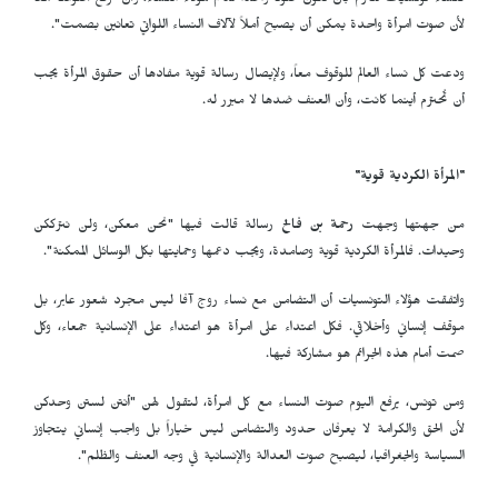
كنساء تونسيات نلتزم بأن نكون صوتاً واحداً لدعم هؤلاء النساء، وأن نرفع أصواتنا معاً
لأن صوت امرأة واحدة يمكن أن يصبح أملاً لآلاف النساء اللواتي تعانين بصمت".
ودعت كل نساء العالم للوقوف معاً، ولإيصال رسالة قوية مفادها أن حقوق المرأة يجب
أن تُحترم أينما كانت، وأن العنف ضدها لا مبرر له.
"المرأة الكردية قوية"
من جهتها وجهت
رحمة بن فالح
رسالة قالت فيها "نحن معكن، ولن نترككن
وحيدات. فالمرأة الكردية قوية وصامدة، ويجب دعمها وحمايتها بكل الوسائل الممكنة".
واتفقت هؤلاء التونسيات أن التضامن مع نساء روج آفا ليس مجرد شعور عابر، بل
موقف إنساني وأخلاقي. فكل اعتداء على امرأة هو اعتداء على الإنسانية جمعاء، وكل
صمت أمام هذه الجرائم هو مشاركة فيها.
ومن تونس، يرفع اليوم صوت النساء مع كل امرأة، لتقول لهن "أنتن لستن وحدكن
لأن الحق والكرامة لا يعرفان حدود والتضامن ليس خياراً بل واجب إنساني يتجاوز
السياسة والجغرافيا، ليصبح صوت العدالة والإنسانية في وجه العنف والظلم".