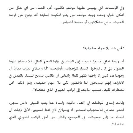
وفي المؤسسات التي يهيمن عليها موظفو طالبان، تُحرم النساء من أي شكل من
أشكال الحوار، وحده وجود موظف من بقايا الحكومة السابقة قد يتيح لهن فرصة
الحديث، عرض مشكلاتهن، أو متابعة قضاياهن.
"نحن هنا بلا مهام حقيقية
"
أما
ريسة صافي
، مديرة قسم شؤون النساء في وزارة التعليم العالي، فلا يتجاوز دورها
الحصول على إذن لدخول النساء المراجعات، وأوضحت "أنا وزميلاتي ندرك تماماً أن
وجودنا هنا ليس إلا واجهة تُظهر للعالم وللناس أن طالبان تسمح للنساء بالعمل في
الإدارات، إنهم يسمحون لنا بالحضور، لكن بلا مهام حقيقية، ومع ذلك، نحن
مضطرات للبقاء بسبب حاجتنا إلى الراتب الشهري الذي نتقاضاه".
وقالت إحدى الموظفات إن "قضاء دقيقة واحدة هنا يشبه العيش داخل سجن،
فنحن نتعرض للاستجواب المستمر، أنا وزميلاتي نأتي فقط لسببين، الأول لإثبات أن
النساء ما زلن موجودات في المجتمع، والثاني من أجل الراتب الشهري الذي
نتقاضاه".