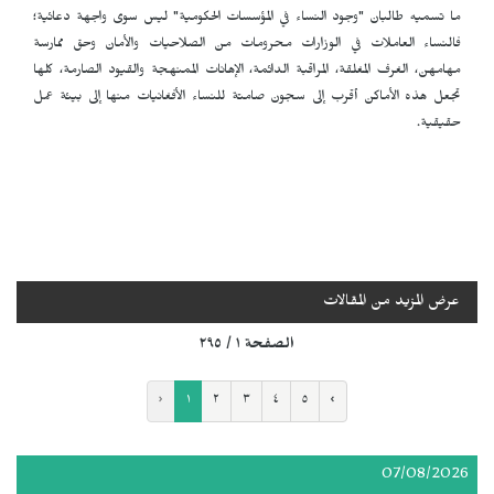
ما تسميه طالبان "وجود النساء في المؤسسات الحكومية" ليس سوى واجهة دعائية؛
فالنساء العاملات في الوزارات محرومات من الصلاحيات والأمان وحق ممارسة
مهامهن، الغرف المغلقة، المراقبة الدائمة، الإهانات الممنهجة والقيود الصارمة، كلها
تجعل هذه الأماكن أقرب إلى سجون صامتة للنساء الأفغانيات منها إلى بيئة عمل
حقيقية.
عرض المزيد من المقالات
الصفحة ١ / ٢٩٥
‹
١
٢
٣
٤
٥
›
07/08/2026