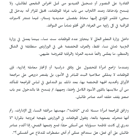
القادرة على التصوير أو تسجيل الفيديو من قبل الحراس التابعين لطالبان، ولا
يُسمح بإدخالها، وعند الاقتراب من باب غرفة الموظفات، يخيَّل للزائر أنه يدخل إلى
سجن؛ فالممر المؤدي إليها محاط بقضبان حديدية وستائر، فيما تنتشر كاميرات
المراقبة في كل زاوية من الغرفة، التي تخلو تماماً من النوافذ.
داخل وزارة التعليم العالي لا يتجاوز عدد الموظفات ست نساء، بينما يعمل في وزارة
التربية ثماني نساء فقط، والغرف المخصصة لهن في الوزارتين متطابقة في الشكل
والتنظيم، ما يعكس واقعاً شديد العزلة والرقابة المفروضة عليهن.
وعندما تراجع امرأة للحصول على وثائق دراسية أو لإنجاز معاملة إدارية، فإن
الموظفات لا يملكن صلاحية البت المباشر في الأمور، بل يقتصر دورهن على مراجعة
الأوراق وتحديد الجهة المختصة بها، بعد ذلك يتم التدقيق في لباس المراجِعة للتأكد
من أن ملابسها باللون الأسود الكامل وإخفاء وجهها، ثم يُسمح لها بالدخول عبر باب
صغير يقف خلفه أحد عناصر طالبان.
وترافق المراجعة امرأة مسنّة تُدعى "فاطمة"، مهمتها مرافقة النساء إلى الإدارات، رغم
أنها تتحرك بصعوبة بالغة، وتقول الموظفات في الوزارتين بلهجة ممزوجة بالمرارة "لا
ندري إن كانت فاطمة مسؤولة عن أمنكن حقاً؛ فمع وضعها الصحي، إذا أقدم عناصر
طالبان على أي فعل، هل ستدافع عنكن أم أنتن مضطرات للدفاع عن أنفسكن؟".