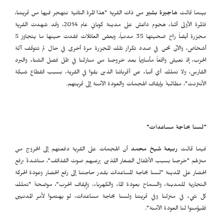
بينما قالت
هاجيرة بشير
من ذات القرية "هذا المرة الثانية نتهجر فيها من قريتنا،
فالمرة الأولى أثناء هجوم داعش على مدينة كوباني عام 2014، وقد شهدت القرية
مجزرة أيضاً راح ضحيتها 35 مدنياً، وبعض العائلات فقدت حينها ما يتجاوز 5
أشخاص، والآن نحن في صدد تكرار تلك المجزرة مرة أخرى في حال لم تتوقف آلة
الحرب، إذ نعيش واقعاً مأساوياً بعد خروجنا من منازلنا في ظل فصل الشتاء والبرد
القارس، ولا نملك أي أنباء عن أقربائنا الذين بقوا في القرية، بسبب انقطاع شبكة
الأنترنت"، مطالبةً بإيقاف الهجمات والعودة الآمنة إلى قريتهم.
"لسنا بحاجة مساعدات"
فيما قالت
ربيعة شيخ محمد
أن الهجمات على القرية دفعتهم إلى الخروج من
منزلهم "خرجنا بسبب الأطفال الصغار اللذين يرعبهم صوت القذائف"، مناشدةً برفع
الحصار على المدينة "لسنا بحاجة المساعدات بقدر حاجتنا إلى رفع الحصار وعودة الحركة
التجارية للمدينة، والسماح بعودة الماء والكهرباء، وإيقاف الحرب"، موضحةً "نملك
كل شيء في منزلنا وفي قريتنا ولسنا بحاجة مساعدات، لو يهتموا لأمر المدنيين
فليؤمنوا لنا العودة الآمنة".