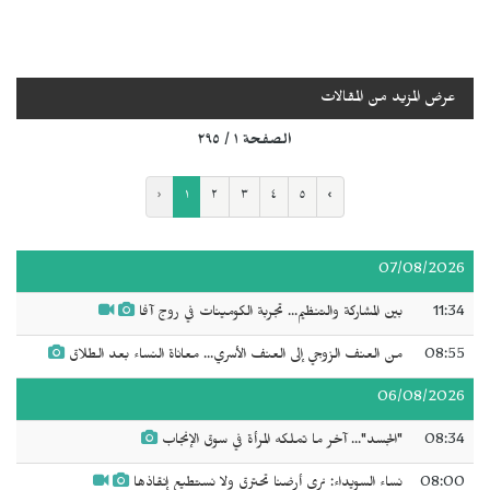
عرض المزيد من المقالات
الصفحة ١ / ٢٩٥
‹
١
٢
٣
٤
٥
›
07/08/2026
11:34
بين المشاركة والتنظيم... تجربة الكومينات في روج آفا
08:55
من العنف الزوجي إلى العنف الأسري... معاناة النساء بعد الطلاق
06/08/2026
08:34
"الجسد"... آخر ما تملكه المرأة في سوق الإنجاب
08:00
نساء السويداء: نرى أرضنا تحترق ولا نستطيع إنقاذها