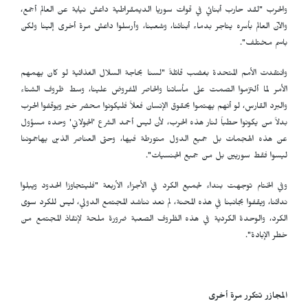
والحرب "لقد حارب أبنائي في قوات سوريا الديمقراطية داعش نيابة عن العالم أجمع،
والآن العالم بأسره يتاجر بدماء أبنائنا، وشعبنا، وأرسلوا داعش مرة أخرى إلينا ولكن
باسم مختلف".
وانتقدت الأمم المتحدة بغضب قائلةً "لسنا بحاجة السلال الغذائية لو كان يهمهم
الأمر لما ألتزموا الصمت على مأساتنا والحاصر المفروض علينا، وسط ظروف الشتاء
والبرد القارس، لو أنهم يهتموا بحقوق الإنسان فعلاً فليكونوا محضر خير ويوقفوا الحرب
بدلاً من يكونوا حطباً لنار هذه الحرب، لأن ليس أحمد الشرع
'
الجولاني
'
وحده مسؤول
عن هذه الهجمات بل جميع الدول متورطة فيها، وحتى العناصر الذين يهاجموننا
ليسوا فقط سوريين بل من جميع الجنسيات".
وفي الختام توجهت بنداء لجميع الكرد في الأجزاء الأربعة "فليتجاوزا الحدود ويبلوا
ندائنا، ويقفوا بجانبنا في هذه المحنة، لم نعد نناشد المجتمع الدولي، ليس للكرد سوى
الكرد، والوحدة الكردية في هذه الظروف الصعبة ضرورة ملحة لإنقاذ المجتمع من
خطر الإبادة".
المجازر تتكرر مرة أخرى