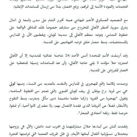
جهاديي هيئة تحرير الشام على خطوط التماس، ظروفاً مأساوية مطالبين بإيقاف
الهجمات والعودة الأمنة إلى قراهم، ورفع الحصار، بدلاً من إرسال المساعدات الإغاثية.
مع التصعيد العسكري الأخير لجهاديي هيئة تحرير الشام على مدن واسعة في شمال
وشرق سوريا، أضطر الأهالي للخروج من منازلهم خصوصاً تلك المناطق الواقعة على
خطوط التماس، وتوجه معظم الأهالي إلى مدينة كوباني، ويقطنون الأن في المدارس
والمستشفيات، وسط حصار خانق فرضه الجهاديين على المدينة.
وقد أرسلت الأمم المتحدة أمس الأحد 24 شاحنة غذائية للمدينة إلا أن الأهالي
اعتبروه حلاً مؤقت لا يلبي حاجة الأهالي، وأن هذ المساعدات وسيلة للتغطية على
الحصار المفروض على المدينة.
ورصدت وكالتنا واقع المهجرين في المدارس والتقت بالعديد من النساء، ومنها
كولي
حمي
من قرية برخ بوطان في ريف كوباني الجنوبي والتي تعتبر من الخطوط الساخنة،
وتقول "تهجرنا من القرية وتركنا خلفنا ماشيتنا دون مأكل ومشرب، وسط الثلوج
والأمطار، فضلاً عن أقربائنا الذين فقدنا الاتصال بهم، ولا نعلم إن كانوا أحياء أو قتلوا،
خرجنا فقط برفقة أحفادي الصغار".
وفقدت أثنان من أبناءها خلال مشاركتهما في الحرب ضد داعش، والآن هي وزوجها
يتحملان مسؤولية أطفال أبنائها الأيتام، في ظل ظروف الصعبة التي فرضتها الهجرة