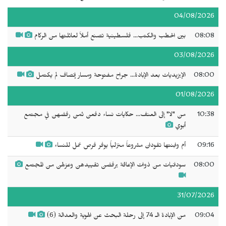
04/08/2026
08:08
بين الحطب والكتب... فلسطينية تصنع أملاً لعائلتها من الركام
03/08/2026
08:00
الإيزيديات بعد الإبادة... جراح مفتوحة ومسار إنصاف لم يكتمل
01/08/2026
10:38
من "لا" إلى العنف... حكايات نساء دفعن ثمن رفضهن في مجتمع
أبوي
09:16
أم وابنتها تقودان مشروعاً منزلياً يوفر فرص عمل للنساء
08:00
سودانيات من ذوات الإعاقة يرفضن تقييدهن وعزلهن من المجتمع
31/07/2026
09:04
من الإبادة الـ 74 إلى رحلة البحث عن الهوية والعدالة (6)