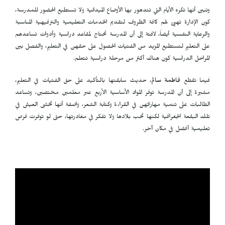
وتبين أنها تكره الأيام التي تتدهور بها الأوضاع الميدانية ولا تستطيع الحضور للمدرسة،
كون الإدارة تهيئ لهم كافة الظروف لتقديم الخدمات التعليمية والترفيهية المناسبة
والرعاية النفسية أيضاً، لافتة إلى أن المدرسة تحتاج لمقاعد دراسية وأدوات تساعدهم
على التعليم لتستطيع المزيد من الفتيات الحصول على حقهن في التعليم، والفصل بين
المراحل الدراسية كون هناك أكثر من مرحلة دراسية تتعلم.
فيما تقطع
فاطمة سالم
، حديث سابقتها بالتأكيد على حق الفتيات في التعليم،
مشيرة إلى أن المدرسة توفر المواد الأساسية الأربع عبر معلمين مختصين، وتساعد
الطالبات على تنمية مهاراتهن في القراءة وكتابة الشعر، واصفة أنها تخشى العيش في
تلك البقعة الجغرافية لكنها تحب بلادها ولا تفكر في مغادرتها، حتى لو توفرت فرص
تعليمية أفضل في مكان آخر.