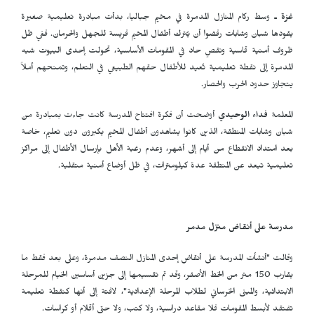
غزة ـ
وسط ركام المنازل المدمرة في مخيم جباليا، بدأت مبادرة تعليمية صغيرة
يقودها شبان وشابات رفضوا أن يُترك أطفال المخيم فريسة للجهل والحرمان. ففي ظل
ظروف أمنية قاسية ونقصٍ حاد في المقومات الأساسية، تحولت إحدى البيوت شبه
المدمرة إلى نقطة تعليمية تُعيد للأطفال حقهم الطبيعي في التعلم، وتمنحهم أملاً
يتجاوز حدود الحرب والحصار.
المعلمة
فداء الوحيدي
أوضحت أن فكرة افتتاح المدرسة كانت جاءت بمبادرة من
شبان وشابات المنطقة، الذين كانوا يشاهدون أطفال المخيم يكبرون دون تعليم، خاصة
بعد امتداد الانقطاع من أيام إلى أشهر، وعدم رغبة الأهل بإرسال الأطفال إلى مراكز
تعليمية تبعد عن المنطقة عدة كيلومترات، في ظل أوضاع أمنية متقلبة.
مدرسة على أنقاض منزل مدمر
وقالت "أنشأت المدرسة على أنقاض إحدى المنازل النصف مدمرة، وعلى بعد فقط ما
يقارب 150 متر من الخط الأصفر، وقد تم تقسيمها إلى جزين أساسين الخيام للمرحلة
الابتدائية، والمبنى الخرساني لطلاب المرحلة الإعدادية"، لافتة إلى أنها كنقطة تعليمة
تفتقد لأبسط المقومات فلا مقاعد دراسية، ولا كتب، ولا حتى أقلام أو كراسات.