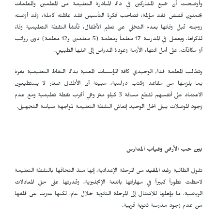
وأوضحت أن جميع المشاركين في دعم المبادرة التعليمة من المعلمين والمعلمات
يحملون قصص فقد مؤلمة، فصاحب فكرة التأسيس فقد عائلته كاملة، وقد أوصته
زوجته قبل وفاتها بعدم التخلي عن تعليم الأطفال، فأنشأ النقطة التعليمية وفاءً
لذكراها، ويعمل في المدرسة 17 معلماً ومعلمة (5 معلمين و12 معلمة) دون رواتب
أو مكافآت، على أمل انتهاء الأزمة وعودة المدراس إلى عملها الطبيعي.
وتطالب المعلمة فداء الوحيدي كافة المؤسسات المعنية بدعم النقاط التعليمية بغزة
بما يلزمها من مقاعد وكتب دراسية، مبينة أن الأطفال صغار لا يستطيعون
الاعتماد على أنفسهم لقطع مسافة 3 كيلو متر وهي أقرب نقطة تعليمية ومع عدم
وجود الموصلات يبقى الحل الوحيد إنعاش النقطة التعليمة لمواجهة سياسة التجهيل.
بين حب الأرض وغياب المدارس
تقول الطالبة
رغد المقيد
من المرحلة الإعدادية، إنها منذ التحاقها بالنقطة التعليمة
لاحظت تطوراً كبيراً في مهاراتها باللغة الإنجليزية، وقدرتها على حل المعادلات
الرياضية، ما يؤهلها للانتقال إلى المرحلة الثانوية خلال عام، لكنها عبرت عن قلقها
من عدم وجود مدرسة ثانوية قريبة.