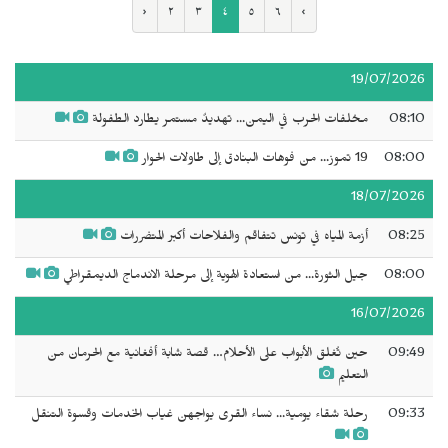
‹
٢
٣
٤
٥
٦
›
19/07/2026
08:10
مخلفات الحرب في اليمن... تهديدٌ مستمر يطارد الطفولة
08:00
19 تموز... من فوهات البنادق إلى طاولات الحوار
18/07/2026
08:25
أزمة المياه في تونس تتفاقم والفلاحات أكبر المتضررات
08:00
جيل الثورة... من استعادة الهوية إلى مرحلة الاندماج الديمقراطي
16/07/2026
09:49
حين تُغلق الأبواب على الأحلام… قصة شابة أفغانية مع الحرمان من
التعليم
09:33
رحلة شقاء يومية... نساء القرى يواجهن غياب الخدمات وقسوة التنقل