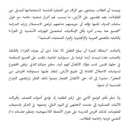
وبينت أن الطلاب يبحثون بين الركام عن الحجارة المناسبة لاستخدامها كبديل عن
الطاولات، وهم يجلسون على الأرض، ما يسبب لهم أضرارً صحية، خاصة مع طول
ساعات الدوام، لكنها تؤكد أن عزيمتهم تدفعهم لرفض الاستسلام وترك الدراسة
"الجميع هنا يتدبر أمره بأقل الإمكانيات لتحصيل المهارات الأساسية في القراءة
والكتابة باللغتين العربية والإنجليزية وإجراء العمليات الحسابية".
وأضافت "مشكلة كبيرة أن يبلغ الطفل 12 عاماً دون أن يعرف القراءة والكتابة
والحساب، هذه ليست أزمة فردية بل مسؤولية جماعية، ويجب على الجميع المساهمة
في حلها، فليس ذنب هؤلاء الأطفال أنهم أبناء مخيم جباليا الذي يرفض الخضوع
لسياسات الاحتلال الهادفة إلى تفريغ الأرض، لتقام عليها مستوطنة الحرمان من
التعليم"، مشيرة إلى أنه حتى الأطفال الصغار يتبنوا ذلك الفكر ويرفضون النزوح
للمدينة أو جنوباً.
ولا تنكر تأثير الوضع الأمني على تركيز الطلبة، إذ تؤدي أصوات القصف وتحركات
الآليات العسكرية إلى تشتت أذهانهن في اليوم التالي، وصعوبة في التركز واستيعاب
المعلومات، لذلك تحرص المدرسة على تعزيز الأنشطة اللامنهجية، وتنظيم جلسات دعم
النفسي فردية وجماعية للطلاب.