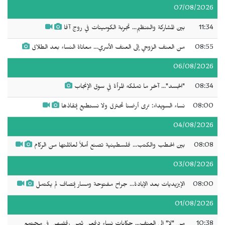
07/08/2026
11:34
بين المشاركة والتنظيم... تجربة الكومينات في روج آفا
08:55
من العنف الزوجي إلى العنف الأسري... معاناة النساء بعد الطلاق
06/08/2026
08:34
"الجسد"... آخر ما تملكه المرأة في سوق الإنجاب
08:00
نساء السويداء: نرى أرضنا تحترق ولا نستطيع إنقاذها
04/08/2026
08:08
بين الحطب والكتب... فلسطينية تصنع أملاً لعائلتها من الركام
03/08/2026
08:00
الإيزيديات بعد الإبادة... جراح مفتوحة ومسار إنصاف لم يكتمل
01/08/2026
10:38
من "لا" إلى العنف... حكايات نساء دفعن ثمن رفضهن في مجتمع