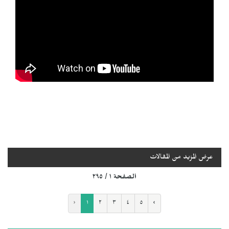
عرض المزيد من المقالات
الصفحة ١ / ٢٩٥
‹
١
٢
٣
٤
٥
›