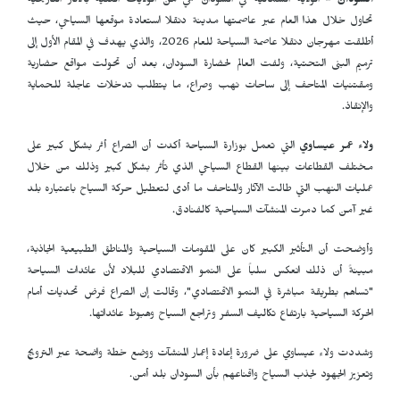
السودان -
الولاية الشمالية في السودان هي من الولايات الغنية بالآثار التاريخية
تحاول خلال هذا العام عبر عاصمتها مدينة دنقلا استعادة موقعها السياحي، حيث
أطلقت مهرجان دنقلا عاصمة السياحة للعام 2026، والذي يهدف في المقام الأول إلى
ترميم البنى التحتية، ولفت العالم لحضارة السودان، بعد أن تحولت مواقع حضارية
ومقتنيات المتاحف إلى ساحات نهب وصراع، ما يتطلب تدخلات عاجلة للحماية
والإنقاذ.
ولاء عمر عيساوي
التي تعمل بوزارة السياحة أكدت أن الصراع أثر بشكل كبير على
مختلف القطاعات بينها القطاع السياحي الذي تأثر بشكل كبير وذلك من خلال
عمليات النهب التي طالت الآثار والمتاحف ما أدى لتعطيل حركة السياح باعتباره بلد
غير آمن كما دمرت المنشآت السياحية كالفنادق.
وأوضحت أن التأثير الكبير كان على المقومات السياحية والمناطق الطبيعية الجاذبة،
مبينةً أن ذلك انعكس سلباً على النمو الاقتصادي للبلاد لأن عائدات السياحة
"تساهم بطريقة مباشرة في النمو الاقتصادي"، وقالت إن الصراع فرض تحديات أمام
الحركة السياحية بارتفاع تكاليف السفر وتراجع السياح وهبوط عائداتها.
وشددت ولاء عيساوي على ضرورة إعادة إعمار المنشآت ووضع خطة واضحة عبر الترويج
وتعزيز الجهود لجذب السياح واقناعهم بأن السودان بلد أمن.