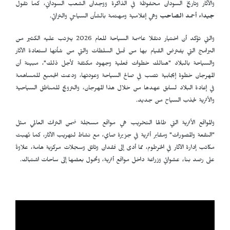
والآثار وتاريخ السودان محفوظة في الذاكرة ووجدان الشعب السوداني، كما تقول
جيداء أحمد الصاحب
وهي إعلامية ومهتمة بالشأن السياحي والتراثي.
والتي تؤكد أن اختيار دنقلا عاصمة السياحة للعام 2026 يترتب عليه الكثير من
البرامج التي يفترض القيام بها من قبل السلطات والتي من شأنها استعادة الآثار
والسياحة بالبلاد "هنالك خطوات فعلية وجهود مكثفة لأجل ذلك"، مبينة أن
المهرجان خطوة إيجابية تصب في صالح السياحة وعودتها، ودعت الجميع للمساهمة
في إعادة البلاد لسابق عهدها من خلال هذا المهرجان، والترويج للمناطق السياحية
والأثرية لجذب السياح من جديد.
والمواقع الأثرية التي طالها التخريب هي مواقع مسجلة ضمن التراث العالمي مثل
"النقعة والمصورات" ومقابر أثرية في جزيرة صاي، مع نشاط لتهريب الآثار، كما نُهبت
مكاتب إدارة الآثار في الخرطوم، مما أدى إلى فقدان وثائق وسجلات مركزية هامة، علاوةً
على رصد بناء عشوائي وزراعة داخل مواقع أثرية، وتحول بعضها إلى ساحات اشتباك.