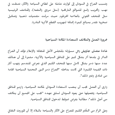
وتسبب الصراع في السودان إلى كوارث شاملة على قطاعي السياحة والآثار، تمثلت في
نهب وتخريب واسع للمواقع التاريخية (مثل مروي والنقعة)، والمتاحف الرئيسية
مثل المتحف القومي بالعاصمة الخرطوم حيث سرقت مقتنيات ذهبية وتماثيل
صخرية تقدر بمبالغ كبيرة، إضافة لتهريب القطع الأثرية النادرة.
ضرورة العمل والتكاتف لاستعادة المكانة السياحية
غادة عثمان جاويش
وهي مسؤولة بالمجلس الأعلى للثقافة والإعلام تؤكد أن الصراع
الدائر في بلدها أثر بشكل كبير على المناطق السياحية والأثرية، مشيرةً إلى أن هنالك
عدد منها دمر بشكل كامل منها المتحف الكبير الذي تعرض للتدمير ونهب آثار
ذات القيمة الكبيرة التي كانت بداخله "الصراع دمر البنى التحتية السياحية الهامة
من فنادق وغير ذلك".
وترى أن العمل يجب أن ينصب لاستعادة السودان لمكانته السياحية، وترميم المناطق
السياحية، وتفعيلها حتى يعود السودان لسابق عهده "يجب على الجميع أن يتكاتف
من أجل ذلك"، مطالبةً بفرض ضوابط لدخول المناطق السياحية.
وعلى الرغم من التأثير الكبير للصراع على الآثار والسياحة بالبلاد إلا أن الموروث الثقافي