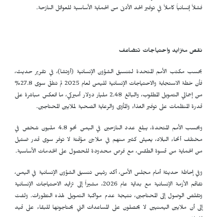
فشلاً إنسانياً كاملاً في توفير الحد الأدنى من الحماية الأساسية للعوائل النازحة.
نقص متزايد واحتياجات تتضاعف
بحسب مكتب الأمم المتحدة لتنسيق الشؤون الإنسانية (أوتشا)، في تقرير حديث،
فأن خطة الاستجابة والاحتياجات الإنسانية لليمن لعام 2025 لم تتلقَّ سوى 27.8%
من إجمالي التمويل المطلوب، والبالغ 2.48 مليار دولار أميركي، ما انعكس مباشرة على
قدرة المنظمات على توفير الغذاء والمأوى والرعاية الصحية لملايين المحتاجين.
وبحسب الأمم المتحدة، يبلغ عدد النازحين في اليمن نحو 4.8 مليون شخص في
مختلف أنحاء البلاد، يعيش كثير منهم في ملاجئ مؤقتة لا توفر سوى قدر ضئيل
من الحماية من قسوة الطقس، مع فرص محدودة للحصول على الخدمات الأساسية.
وفي إحاطة حديثة أمام مجلس الأمن، أكد رئيس تنسيق الشؤون الإنسانية في اليمن،
تفاقم الأزمة الإنسانية مع بداية عام 2026، مشيراً إلى تزايد الاحتياجات الإنسانية
وتقلص الوصول إلى المحتاجين، نتيجة عدم مواكبة التمويل لهذه التطورات. ولفت
إلى أن ملايين اليمنيين لا يحصلون على المساعدات التي يحتاجونها للبقاء على قيد