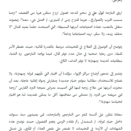
والمرضى.
تروي النازحة
لول علي
في مخيم كدحه فصول نزوح متكرر هرباً من القصف "نزحنا
بسبب الحرب والصواريخ… هربنا للبرح ومن ثم للبيرين، لم نحمل شيء معنا"، وبصوت
مثقل بالتعب، تعدّد احتياجات أسرتها البسيطة، التي أصبحت حلماً بعيد المنال "لا
نملك زيت، ولا سكر، نريد احتياجاتنا ودفئاً".
وتوضح أن الوصول إلى العلاج في المخيمات مرتبط بالقدرة المالية، حيث تضطر الأسر
للبقاء دون رعاية صحية في حال عدم توفر المال، فيما يواجه النازحون برد الشتاء
ببطانيات قديمة ومهترئة لا توفر الدفء الكافي.
وتشير إلى تدهور أوضاع مراكز الإيواء، مؤكدةً أن الخيام التي تأويهم ممزقة ومهترئة، ولا
تصلح للاستخدام، مطالبةً بتوفير خيام جديدة ومفارش ومواد إغاثية عاجلة، بعد أن
عجزت أسرتها عن علاج زوجة ابنها التي أصيبت بمرض نتيجة البرد القارس "زوجة
ابني مريضة من البرد ولم نتمكن من معالجتها. أقل ما يمكن تقديمه لنا هو الخيام
فخيامنا مهترئة".
معاناة تتكرر على ألسنة كثير من النازحين والنازحات، ممن يعيشون منذ سنوات
داخل خيام ممزقة، لم تُستبدل رغم تقادم الزمن وتغير الفصول، حيث توضح هذه
الشهادات أن الأزمة في المخيمات لا تقتصر على نقص الغذاء أو المأوى، بل تمثل