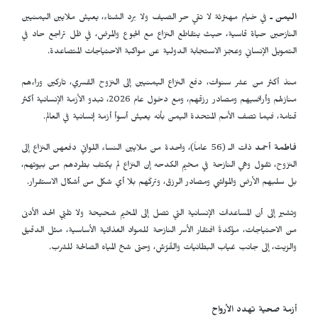
اليمن ـ
في خيام مهترئة لا تقي حر الصيف ولا برد الشتاء، يعيش ملايين اليمنيين
النازحين حياة قاسية، حيث يتقاطع النزاع مع الجوع والمرض، في ظل تراجع حاد في
التمويل الإنساني وعجز الاستجابة الدولية عن مواكبة الاحتياجات المتصاعدة.
منذ أكثر من عشر سنوات، دفع النزاع اليمنيين إلى النزوح القسري، تاركين وراءهم
منازلهم وأراضيهم ومصادر رزقهم، ومع دخول عام 2026، تبدو الأزمة الإنسانية أكثر
قتامة، فيما تصف الأمم المتحدة اليمن بأنه يعيش أسوأ أزمة إنسانية في العالم.
فاطمة أحمد
ذات الـ (56 عاماً)، واحدة من ملايين النساء اللواتي دفعهن النزاع إلى
النزوح، تقول وهي النازحة في مخيم الكدحه إن النزاع لم يكتفِ بطردهم من بيوتهم،
بل سلبهم الأرض والمواشي ومصادر الرزق، وتركَهم بلا أي شكل من أشكال الاستقرار.
وتشير إلى أن المساعدات الإنسانية التي تصل إلى المخيم شحيحة ولا تلبّي الحد الأدنى
من الاحتياجات، مؤكدةً افتقار الأسر النازحة للمواد الغذائية الأساسية، مثل الدقيق
والزيت، إلى جانب غياب البطانيات والفُرُش، وحتى شحّ المياه الصالحة للشرب.
أزمة صحية تهدد الأرواح