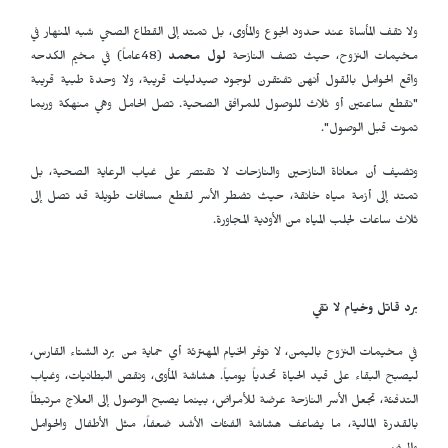
ولا تقف المأساة عند حدود الجوع والمأوى، بل تمتد إلى القطاع الصحي شبه المنهار في
مخيمات النزوح، حيث تصف النازحة
لول محمد
(48عاماً) في مخيم الكدحه
واقع الحوامل بالقول أنهن تفتقرن لوجود صيدليات قريبة، ولا وحدة طبية قريبة
"نقطع ساعتين أو ثلاث للوصول للمرافق الصحية. تصل الحامل وهي منهكة وربما
تموت قبل الوصول".
وتضيف أن معاناة النازحين والنازحات لا تقتصر على غياب الرعاية الصحية، بل
تمتد إلى أزمة مياه خانقة، حيث تضطر الأسر لقطع مسافات طويلة قد تصل إلى
ثلاث ساعات لجلب المياه من الأودية المجاورة.
برد قاتل وخيام لا تقي
في مخيمات النزوح باليمن، لا توفر الخيام المهترئة أي حماية من برد الشتاء القارس،
ليصبح البقاء على قيد الحياة تحدياً يومياً. هشاشة المأوى، ونقص البطانيات، وغياب
التدفئة، تجعل الأسر النازحة عرضة للأمراض، بينما يصبح الوصول إلى العلاج مرتبطاً
بالقدرة المالية، ما يضاعف هشاشة الفئات الأشد ضعفاً، مثل الأطفال والحوامل