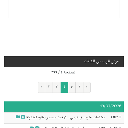
عرض المزيد من المقالات
الصفحة ٤ / ٢٩٦
‹
٢
٣
٤
٥
٦
›
19/07/2026
08:10
مخلفات الحرب في اليمن... تهديدٌ مستمر يطارد الطفولة