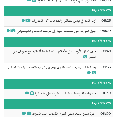
08:00
19 تموز... من فوهات البنادق إلى طاولات الحوار
18/07/2026
08:25
أزمة المياه في تونس تتفاقم والفلاحات أكبر المتضررات
08:00
جيل الثورة... من استعادة الهوية إلى مرحلة الاندماج الديمقراطي
16/07/2026
09:49
حين تُغلق الأبواب على الأحلام… قصة شابة أفغانية مع الحرمان من
التعليم
09:33
رحلة شقاء يومية... نساء القرى يواجهن غياب الخدمات وقسوة التنقل
15/07/2026
08:10
جداريات للتوعية بمخلفات الحرب على ركام غزة
14/07/2026
08:00
صمودٌ نسائي يعيد نبض القرى اللبنانية بعد الغارات