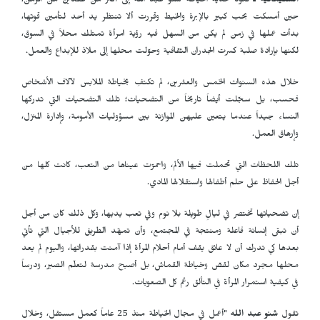
السليمانية ـ
تعود حكاية الخيّاطة شنو عبد الله إلى أكثر من عقدين من الزمن،
حين أمسكت بحب كبير بالإبرة والخيط وقررت ألا تنتظر يد أحد لتأمين قوتها،
بدأت عملها في زمن لم يكن من السهل فيه رؤية امرأة تمتلك محلاً في السوق،
لكنها بإرادة صلبة كسرت الجدران الثقافية وحوّلت محلها إلى ملاذ للإبداع والعمل.
خلال هذه السنوات الخمس والعشرين، لم تكتفِ بخياطة الملابس لآلاف الأشخاص
فحسب، بل سجّلت أيضاً تاريخاً من التضحيات؛ تلك التضحيات التي تدركها
النساء جيداً عندما يتعين عليهن الموازنة بين مسؤوليات الأمومة، وإدارة المنزل،
وإرهاق العمل.
تلك اللحظات التي تحملت فيها الألم، واحمرّت عيناها من التعب، كانت كلها من
أجل الحفاظ على حلم أطفالها واستقلالها المادي.
إن تضحياتها تختصر في ليالٍ طويلة بلا نوم وفي تعب يديها، وكل ذلك كان من أجل
أن تبقى إنسانة فاعلة ومنتجة في المجتمع، وأن تمهّد الطريق للأجيال التي تأتي
بعدها كي تدرك أن لا عائق يقف أمام أحلام المرأة إذا آمنت بقدراتها، واليوم لم يعد
محلها مجرد مكان لقصّ وخياطة القماش، بل أصبح مدرسة لتعلّم الصبر، ودرساً
في كيفية استمرار المرأة في التألق رغم كل الصعوبات.
تقول
شنو عبد الله
"أعمل في مجال الخياطة منذ 25 عاماً كعمل مستقل، وخلال