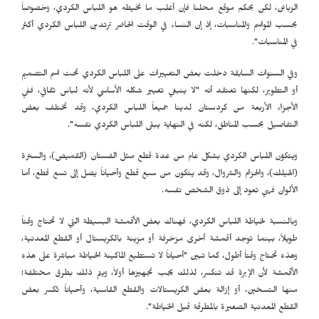
الزبائن، لكن بحكم موقع محلنا فإن أغلب ما نخيطه هو اللباس الكردي، وخصوصاً
بحسب المواسم والمناسبات، إذ إن النساء في الوقت الحاضر ترتدين اللباس الكردي أكثر
في المناسبات".
وفي السنوات السابقة دخلت بعض التغييرات على اللباس الكردي تحت اسم التصميم
أو التطوير، لكنها تعتقد أنه "لا ينبغي تغيير شكله الأساسي لأنه لباس ثقافي، ففي
الأجزاء الأربعة من كردستان لدينا جميعاً اللباس الكردي، وقد تختلف بعض
التفاصيل بحسب المناطق، لكنه في النهاية يبقى اللباس الكردي نفسه".
ويتكوّن اللباس الكردي بشكل عام من عدة قطع مثل الفستان (القميص)، والسترة
(الهيلك)، والحزام والشروال، وقد يتكون من سبع قطع وأحياناً يصل إلى تسع قطع، أما
الألوان فهي تعود إلى ذوق الشخص نفسه.
وبالنسبة لخياطة اللباس الكردي، فهناك بعض الأقمشة البسيطة التي لا تحتاج وقتاً
طويلاً، بينما توجد أقمشة أخرى مزخرفة أو مزينة بالكريستال أو القطع المعدنية،
وهذه تحتاج وقتاً أطول، كما تبين "أحياناً لا تستطيع الماكينة الخياطة مباشرة على هذه
الأقمشة لأن الإبرة قد تنكسر، لذلك يجب تجهيزها أولاً، ويتم ذلك بطرق مختلفة؛
منها التسخين، أو إزالة بعض الكريستالات والقطع القاسية، وأحياناً تُكسر بعض
القطع المعدنية الصغيرة بالمطرقة قبل الخياطة".