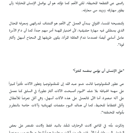
راضين عن القطعة المخيطة، لكن الأهم كما تؤكد هو أن يواصل الإنسان المحاولة وأن
يطوّر مهاراته ويزيد من معارفه.
وكنصيحة للنساء اللواتي يبدأن العمل "إن الأهم هو اكتشاف قدراتهن ومعرفة المجال
الذي يمتلكن فيه مهارة حقيقية، لأن اختيار المهنة أمر مهم جداً، كما أن دعم الأسرة
عامل أساسي أيضاً؛ فعندما تدعم العائلة المرأة، يكون طريقها إلى النجاح أسهل وأكثر
قوة".
"على الإنسان أن يؤمن بنفسه كثيراً"
عن تطور التكنولوجيا قالت شنو عبد الله إن للتكنولوجيا وتطور الآلات تأثيراً كبيراً
على مهنة الخياطة بلا شك "اليوم أصبحت الآلات أكثر تطوراً؛ في السابق كنا نعمل
على آلة صغيرة، أما الآن فالعمل على هذه الآلات أسهل، وهي أقل تعرضاً للأعطال
وأقل انقطاعاً للخيط، كما أن هناك اليوم مقصات كهربائية وآلات خاصة بالتطريز
بأنواعه المختلفة".
وذكرت بأنه في الماضي كانت الزخارف تُنفَّذ باليد فقط وكانت تقتصر على بعض