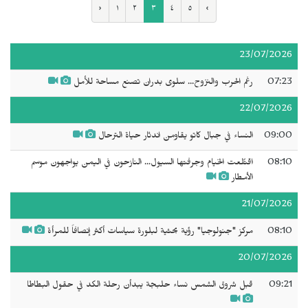
‹
١
٢
٣
٤
٥
›
23/07/2026
07:23
رغم الحرب والنزوح... سلوى بدران تصنع مساحة للأمل
22/07/2026
09:00
النساء في جبال كاتو يقاومن اندثار حياة الترحال
08:10
اقتُلعت الخيام وجرفتها السيول... النازحون في اليمن يواجهون موسم
الأمطار
21/07/2026
08:10
مركز "جنولوجيا" رؤية بحثية لبلورة سياسات أكثر إنصافاً للمرأة
20/07/2026
09:21
قبل شروق الشمس نساء حلبجة يبدأن رحلة الكد في حقول البطاطا