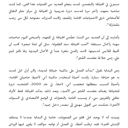
مسيرتي في الخياطة والتصميم، قمت بتعليم العديد من الفتيات هذا الفن، كما كنت
صاحبة معهد، وآخر مرة قدمت دورة تدريبية في الخياطة في مركز جكر الثقافي
للأشخاص ذوي الاحتياجات الخاصة وللصمّ، وكانت الدورات مفتوحة لكل من يرغب
بالمشاركة".
وأشارت إلى أن العديد من النساء تعلّمن الخياطة في المعهد، وأصبحن اليوم صاحبات
مهنة وأعمال مستقلة "أحب الخياطة منذ الطفولة، مثل أي فتاة صغيرة تحب أن
تخيط الملابس لدميتها. كانت والدتي ماهرة جداً في الأعمال اليدوية ولها تأثير كبير
عليّ، ومن خلالها تعلمت الكثير".
وعن البداية تقول "بدأت العمل على ماكينة خياطة قديمة، وكان أول عمل قمت
به هو خياطة ستارة. وكنت أحياناً استخدم ماكينة أمي لأخيط حاجياتي الخاصة،
وأحياناً أتسبب بتعطّلها فتغضب أمي. لاحقاً، في عام 2000، افتُتحت دورة
للخياطة وهناك تعلمت الكثير من الأشياء، وبعد ذلك بدأت الخياطة فقط لأفراد
عائلتي والمقربين مني، ثم وبسبب الحاجة والتغيّرات في الوضع الاقتصادي في السنوات
الأخيرة، تمكنت من تحويل مهنتي إلى مصدر دخل جيد".
وبينت أنه لا يوجد عمل يخلو من الصعوبات، خاصة في البداية عندما لا يمتلك
الإنسان الخبرة؛ فقد ترتكب أخطاء في العمل أو تواجه مواقف لا يكون فيها الزبائن