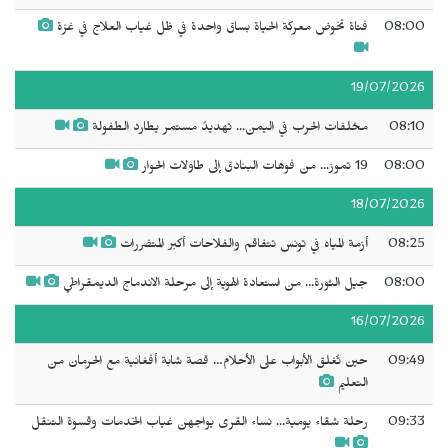
08:00
فتاة تخوض معركة الحياة بساق واحدة في ظل غياب العلاج في غزة
19/07/2026
08:10
مخلفات الحرب في اليمن... تهديدٌ مستمر يطارد الطفولة
08:00
19 تموز... من فوهات البنادق إلى طاولات الحوار
18/07/2026
08:25
أزمة المياه في تونس تتفاقم والفلاحات أكبر المتضررات
08:00
جيل الثورة... من استعادة الهوية إلى مرحلة الاندماج الديمقراطي
16/07/2026
09:49
حين تُغلق الأبواب على الأحلام… قصة شابة أفغانية مع الحرمان من
التعليم
09:33
رحلة شقاء يومية... نساء القرى يواجهن غياب الخدمات وقسوة التنقل