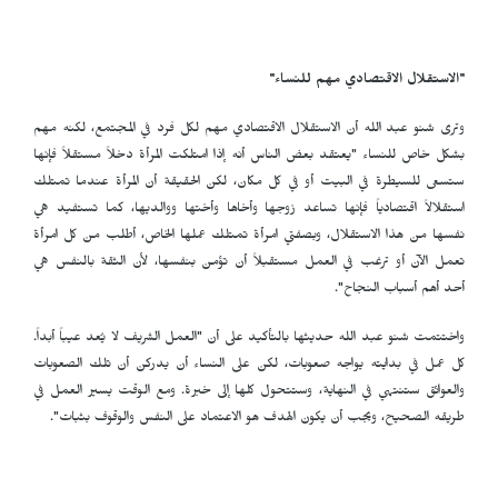
"الاستقلال الاقتصادي مهم للنساء"
وترى شنو عبد الله أن الاستقلال الاقتصادي مهم لكل فرد في المجتمع، لكنه مهم
بشكل خاص للنساء "يعتقد بعض الناس أنه إذا امتلكت المرأة دخلاً مستقلاً فإنها
ستسعى للسيطرة في البيت أو في كل مكان، لكن الحقيقة أن المرأة عندما تمتلك
استقلالاً اقتصادياً فإنها تساعد زوجها وأخاها وأختها ووالديها، كما تستفيد هي
نفسها من هذا الاستقلال، وبصفتي امرأة تمتلك عملها الخاص، أطلب من كل امرأة
تعمل الآن أو ترغب في العمل مستقبلاً أن تؤمن بنفسها، لأن الثقة بالنفس هي
أحد أهم أسباب النجاح".
واختتمت شنو عبد الله حديثها بالتأكيد على أن "العمل الشريف لا يُعد عيباً أبداً.
كل عمل في بدايته يواجه صعوبات، لكن على النساء أن يدركن أن تلك الصعوبات
والعوائق ستنتهي في النهاية، وستتحول كلها إلى خبرة. ومع الوقت يسير العمل في
طريقه الصحيح، ويجب أن يكون الهدف هو الاعتماد على النفس والوقوف بثبات".