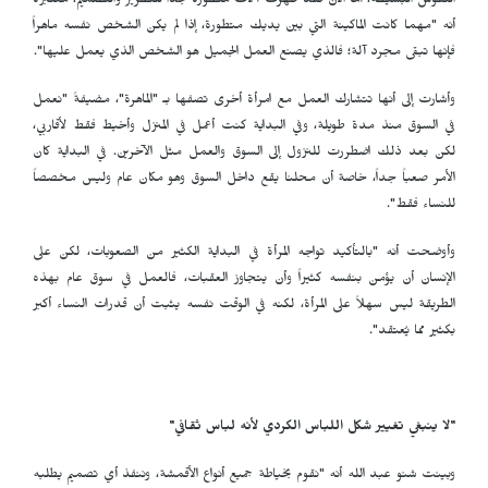
النقوش البسيطة، أما الآن فقد ظهرت آلات متطورة جداً للتطريز والتصميم، معتبرةً
أنه "مهما كانت الماكينة التي بين يديك متطورة، إذا لم يكن الشخص نفسه ماهراً
فإنها تبقى مجرد آلة؛ فالذي يصنع العمل الجميل هو الشخص الذي يعمل عليها".
وأشارت إلى أنها تتشارك العمل مع امرأة أخرى تصفها بـ "الماهرة"، مضيفةً "نعمل
في السوق منذ مدة طويلة، وفي البداية كنت أعمل في المنزل وأخيط فقط لأقاربي،
لكن بعد ذلك اضطررت للنزول إلى السوق والعمل مثل الآخرين. في البداية كان
الأمر صعباً جداً، خاصة أن محلنا يقع داخل السوق وهو مكان عام وليس مخصصاً
للنساء فقط".
وأوضحت أنه "بالتأكيد تواجه المرأة في البداية الكثير من الصعوبات، لكن على
الإنسان أن يؤمن بنفسه كثيراً وأن يتجاوز العقبات، فالعمل في سوق عام بهذه
الطريقة ليس سهلاً على المرأة، لكنه في الوقت نفسه يثبت أن قدرات النساء أكبر
بكثير مما يُعتقد".
"لا ينبغي تغيير شكل اللباس الكردي لأنه لباس ثقافي"
وبينت شنو عبد الله أنه "نقوم بخياطة جميع أنواع الأقمشة، وننفذ أي تصميم يطلبه