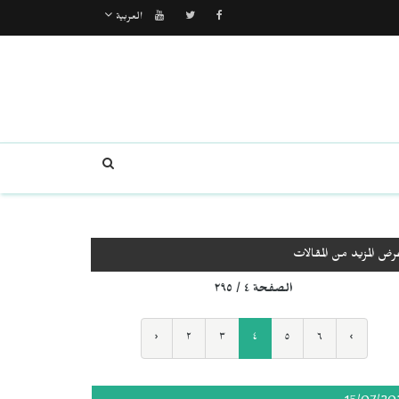
العربية
رض المزيد من المقالات
الصفحة ٤ / ٢٩٥
‹
٢
٣
٤
٥
٦
›