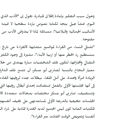
وحول سبب التفكير بإعادة إطلاق المبادرة، تقول إن "الأدب الذي 
اليوم، فنشأ جيل يتجه لكتابة نصوص باردة سطحية لا قيمة له
الأساليب الجمالية والبلاغية"، متسائلة لماذا لا يتذوقن الأدب
مفتوحة.
"تشتكي النساء من القراءة لمواضيع متشابهة كالقراءة عن تاريخ ف
سنستطيع رد الخطر عنها أو تربية الأبناء"، مشيرة إلى وجود الكثي
النضالي وإنجازاتها، لتكون تلك الشخصيات منارة يهتدى من خلال
معيار النجاح بالنسبة لصابرين أبو عسكر، أن تتسع تلك الدائرة
الزيادة امرأة واحدة، على أمل اللقاء ببطلات جدد لروايتها الق
إلى أنها بجلستها الأولى بالفعل استضافت إحدى أبطال روايتها التي 
وتستضيف، صابرين أبو عسكر مختصات بمجالات متعددة كالسيا
الجلسات تثقيفية بالدرجة الأولى لمساعدتهن على ثقيف أنفسهم 
المكتبات العامة كون ليس الجميع لديه القدرة المادية على شراء ال
أنفسنا وتعويض الوقت الفائت عبر القراءة".