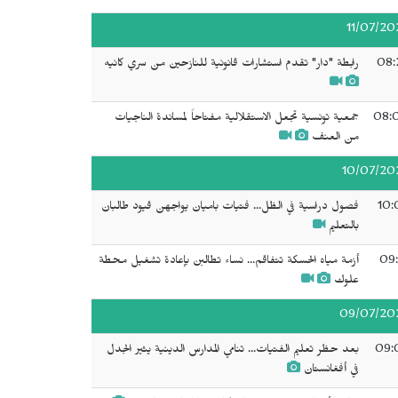
11/07/20
08:
رابطة "دار" تقدم استشارات قانونية للنازحين من سري كانيه
08:
جمعية تونسية تجعل الاستقلالية مفتاحاً لمساندة الناجيات
من العنف
10/07/20
10:
فصول دراسية في الظل... فتيات باميان يواجهن قيود طالبان
بالتعليم
09:
أزمة مياه الحسكة تتفاقم... نساء تطالبن بإعادة تشغيل محطة
علوك
09/07/20
09:
بعد حظر تعليم الفتيات... تنامي المدارس الدينية يثير الجدل
في أفغانستان