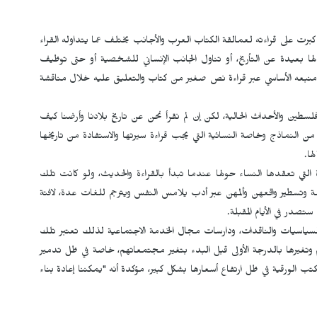
كبرت على قراءته لعمالقة الكتاب العرب والأجانب يختلف عما يتداوله القراء
ا بعيدة عن التأريخ، أو تناول الجانب الإنساني للشخصية أو حتى توظيف
 من منبعه الأساسي عبر قراءة نص صغير من كتاب والتعليق عليه خلال مناقشة
لسطين والأحداث الحالية، لكن إن لم نقرأ نحن عن تاريخ بلادنا وأرضنا كيف
ر من النماذج وخاصة النسائية التي يجب قراءة سيرتها والاستفادة من تاريخها
ها.
 التي تعقدها النساء حولها عندما تبدأ بالقراءة والحديث، ولو كانت تلك
ادمة وتسطير واقعهن وألمهن عبر أدب يلامس النفس ويترجم للغات عدة، لافتة
ستصدر في الأيام المقبلة.
سيات والناقدات، ودارسات مجال الخدمة الاجتماعية لذلك تعتبر تلك
وتغيرها بالدرجة الأولى قبل البدء بتغير مجتمعاتهم، خاصة في ظل تدمير
كتب الورقية في ظل ارتفاع أسعارها بشكل كبير، مؤكدة أنه "يمكننا إعادة بناء