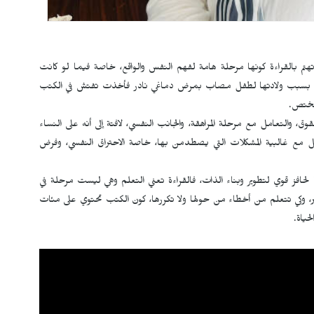
تهتم بالقراءة كونها مرحلة هامة لفهم النفس والواقع، خاصة فيما لو كانت
ها كان بسبب ولادتها لطفل مصاب بمرض دماغي نادر فأخذت تفتش في الكتب
 مختص.
والتعامل مع مرحلة المراهقة، والجانب النفسي، لافتة إلى أنه على النساء
امل مع غالبية المشكلات التي يصطدمن بها، خاصة الاحتراق النفسي، وفرض
حافز قوي لتطوير وبناء الذات، فالقراءة تعني التعلم وهي ليست مرحلة في
ر، وكي تتعلم من أخطاء من حولها ولا تكررها، كون الكتب تحتوي على مئات
حياة.