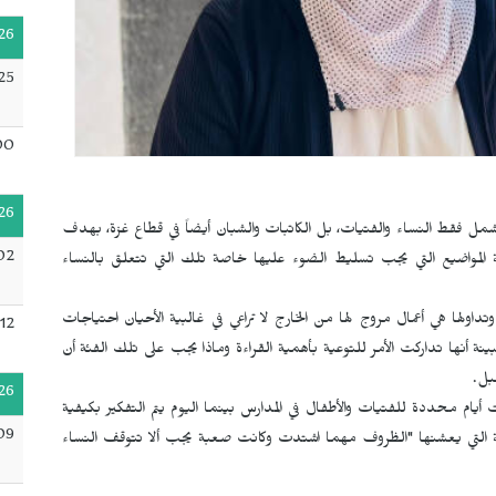
26
25
00
26
مل فقط النساء والفتيات، بل الكاتبات والشبان أيضاً في قطاع غزة، بهدف
02
ية المواضيع التي يجب تسليط الضوء عليها خاصة تلك التي تتعلق بالنساء
وتداولها هي أعمال مروج لها من الخارج لا تراعي في غالبية الأحيان احتياجات
12
ة أنها تداركت الأمر للتوعية بأهمية القراءة وماذا يجب على تلك الفئة أن
بل.
26
يام محددة للفتيات والأطفال في المدارس بينما اليوم يتم التفكير بكيفية
09
ة التي يعشنها "الظروف مهما اشتدت وكانت صعبة يجب ألا تتوقف النساء