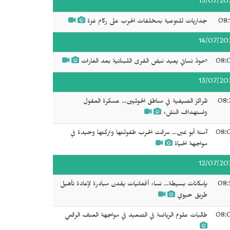
15/07/20
08:
جداريات للتوعية بمخلفات الحرب على ركام غزة
14/07/20
08:
صمودٌ نسائي يعيد نبض القرى اللبنانية بعد الغارات
13/07/20
08:
المراكز الصيفية في مناطق الحوثيين... عسكرة العقول
واستهداف النشء
08:
آمنة أبو غبن... سرقت الحرب طفولتها وتركتها وحيدة في
مواجهة الحياة
12/07/20
08:
بإمكانات بسيطة... نساء أفغانيات يقدن مبادرة لإعادة تأهيل
طريق حيوي
08:
طالبات علوم الرياضة في الصعيد في مواجهة العنف الرقمي