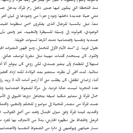
بالخوف واللوم والقيود، لا خياراً حراً يعبّر عن رغبة المرأة أو إرادتها.
منذ اللحظة التي يتكون فيها جنين داخل رحم المرأة، يدخل جس
تنمّي حياة جديدة داخلها وتودع جزءاً من وجودها في كيان آخر يتش
معاً، تبقى بالنسبة للرجال الذين يفكرون ضمن منظومة الهيمنة
الوجودي، يحولونه إلى وسيلة للسيطرة والتقييد، غير واعين بأن
جسدية ونفسية واجتماعية تمتد آثارها لسنوات طويلة.
تقول فريبا. ق "منذ الأيام الأولى للحمل، ومع ظهور التغيرات الجس
واللوم. كان يستخدم كلمات مهينة مثل مقززة لوصف حالتي. وبينم
استهلاكي للطعام وأن يتغير جسدي، لكن زوجي كان يتوقع ألا أشعر 
مثالية. كنت أظن أن نظرته ستتغير بعد الولادة، لكنه ازداد تحقي
أثناء إرضاعي لطفلي، كان يطلب مني ألا أرضع أمامه لأنه لا يريد ر
هذه التجربة ليست حالة فردية، بل مرآة لضغوط اجتماعية وثق
جمال المرأة في معايير شكلية ضيقة يتجاهل دورها الحيوي في الأ
جسد المرأة من مصدر للحياة إلى موضوع للحكم والتقييم، وتحملها
وتحديد قيمة المرأة وفق ميزان الجمال واحد من أعمق القوالب الج
الرجل والحفاظ على مظهره الخارجي، بدلاً من الاعتراف بها كفرد 
مسار حياتهن ويوقعهن في دائرة من الضغوط النفسية والاجتماعية