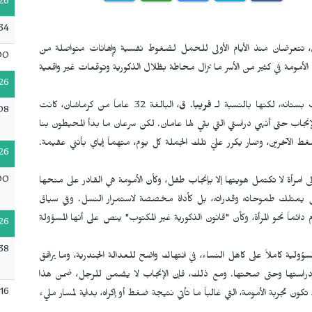
26
34
، تتعرضان منذ الأيام الأولى للحمل لضغوط نفسية وإهانات متواصلة من
00
مومة في كثير من الأسر ما تزال محاطة بظلال الذكورية وتوقعات غير واقعية
26
بستانه، لكنها بالنسبة لـ
فريبا. ق
، البالغة 32 عاماً من كرماشان، كانت
08
الإنجاب حتى أنهي دراستي التي بقي لها عامان. لكن سرعان ما بدأ المحيطون بنا
غط الآخرين، وصار يكرر عليّ تلك الجملة كل يوم، متهماً إياي بأنني عقيمة.
26
00
لى امرأة لا تكتمل هويتها إلا بإنجاب طفل، وكأن الأمومة هي القادر على منحها
تقل يمتلك طموحاته وقدراته، بل كأداة مخصصة لاستمرار النسل. وفي سياق
دائماً نحو المرأة، وكأن "قانون الذكورية غير المكتوب" ينص على أنها المسؤولة
26
38
ؤولية كاملاً على كاهل النساء، في انتهاك واضح للعدالة الجندرية، وما يرافق
دراستها وحتى صحتها. ومع ذلك، فإن الإنجاب لا يضمن للرجل، ضمن هذا
16
تكون تجربة الأمومة، التي غالباً ما تأتي نتيجة ضغط أو إكراه، بداية لمسار مليء