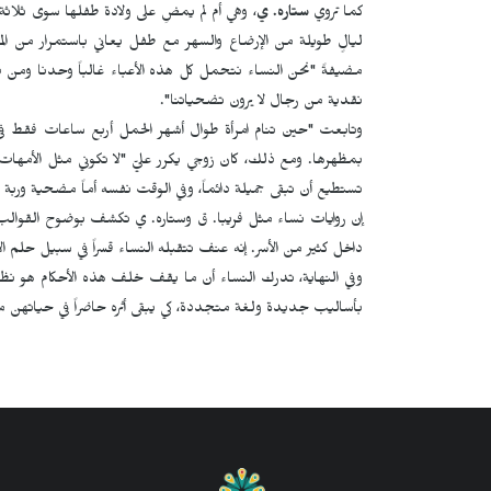
كما تروي
ستاره. ي
، وهي أم لم يمضِ على ولادة طفلها سوى ثلاث
ليالٍ طويلة من الإرضاع والسهر مع طفل يعاني باستمرار من ا
مضيفةً "نحن النساء نتحمل كل هذه الأعباء غالباً وحدنا ومن دو
نقدية من رجال لا يرون تضحياتنا".
وتابعت "حين تنام امرأة طوال أشهر الحمل أربع ساعات فقط في ال
بمظهرها. ومع ذلك، كان زوجي يكرر عليّ "لا تكوني مثل الأمهات، 
تستطيع أن تبقى جميلة دائماً، وفي الوقت نفسه أماً مضحية وربة
إن روايات نساء مثل فريبا. ق وستاره. ي تكشف بوضوح القوالب ا
داخل كثير من الأسر. إنه عنف تتقبله النساء قسراً في سبيل حلم ا
وفي النهاية، تدرك النساء أن ما يقف خلف هذه الأحكام هو نظام
بأساليب جديدة ولغة متجددة، كي يبقى أثره حاضراً في حياتهن 