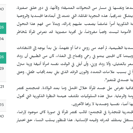
دها ونفسها في مسار من التحولات العميقة؛ وكأنها، في دور خلق صغيرة،
00
كل تدريجياً. هذه التجربة الهائلة، التي تمتد إلى أبعادها الجسدية والروحية
 الذكورية أمراً غامضاً يصعب عليهم إدراكه، وبدلاً من فهم هذا التحول
26
 الأمومة ليست واجباً مفروضاً، بل تجربة مصيرية قد تعرض المرأة لمخاطر
04
دية الطبيعية، لم أجد من زوجي دعماً أو تفهماً، بل بدأ يوجه إليّ الانتقادات
ا كان الجنين ينمو في رحمي ويحتاج إلى الغذاء، كان من الطبيعي أن يزداد
26
بالغثيان، وألا يزداد وزني، وأن أبقى في الوقت نفسه امرأة أنيقة وربة منزل
29
راً لي بسبب علامات التمدد والوزن الزائد الذي بقي بعد إنجاب طفلي. وحتى
ؤية جسدي المتغير".
21
افية تفرض على جسد المرأة خلال الحمل وما بعد الولادة. فمجتمع يحصر
مومة والرعاية. مثل هذه السلوكيات تكشف هيمنة النظرة الذكورية التي تحول
 أعباء نفسية وجسدية لا يراها الآخرون.
05
ندرية المتجذرة في المجتمع؛ قالب يحصر المرأة في صورة كائن موجود لإرضاء
00
مستقل يمتلك قدراته وقيمه الإنسانية. هذا المنظور يسلب النساء حق اختيار
.