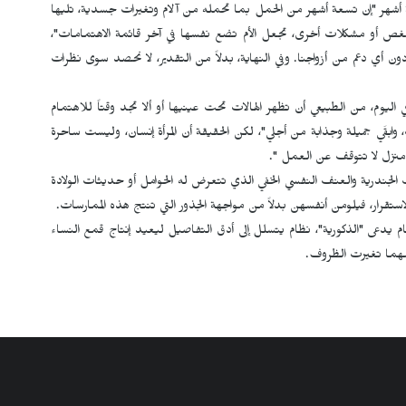
ة أشهر "إن تسعة أشهر من الحمل بما تحمله من آلام وتغيرات جسدية، تليها
لمغص أو مشكلات أخرى، تجعل الأم تضع نفسها في آخر قائمة الاهتمامات"،
ن أي دعم من أزواجنا. وفي النهاية، بدلاً من التقدير، لا نحصد سوى نظرات
يوم، من الطبيعي أن تظهر الهالات تحت عينيها أو ألا تجد وقتاً للاهتمام
وابقَي جميلة وجذابة من أجلي"، لكن الحقيقة أن المرأة إنسان، وليست ساحرة
 منزل لا تتوقف عن العمل ".
لجندرية والعنف النفسي الخفي الذي تتعرض له الحوامل أو حديثات الولادة
لاستقرار، فيلومن أنفسهن بدلاً من مواجهة الجذور التي تنتج هذه الممارسات.
 يدعى "الذكورية"، نظام يتسلل إلى أدق التفاصيل ليعيد إنتاج قمع النساء
مهما تغيرت الظروف.