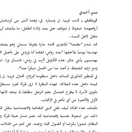
نسيم أحمدي
كرماشان ـ
كانت فريبا. ق وستاره. ي، وهما أمّان من كرماشان
أزواجهما؛ ضغوط لم تتوقف حتى بعد ولادة الطفل، ما يكشف أن الأ
تثقل كاهل النساء.
قد تبدو "عقيمة" لكثيرين كلمة عابرة يقولها بستاني وهو يصف 
تهديداً يومياً يلاحقها "بعد زواجي، اتفقنا أنا وزوجي على تأجيل 
يهمسون بأنني عاقر. هذه الأقاويل أثّرت في زوجي، فانساق وراء ض
ومع تزايد الضغط، لم أجد بداً من الحمل مبكراً جداً".
في المنظور الذكوري السائد داخل منظومة الزواج، تختزل فريبا. ق إ
قيمة داخل هذه العلاقة. فهذه النظرة لا ترى المرأة كفرد مس
تكوين الأسرة، لا يطرح احتمال عقم الرجل مطلقاً، إذ يتجه الاتهام 
الأولى والأخيرة عن أي تأخر في الإنجاب.
تكشف هذه الحالة كيف تلقي البنى الثقافية والاجتماعية بثقل المس
ذلك من ضغوط نفسية واجتماعية قد تغير مسار حياة المرأة و
النظام، شعوراً بالرضا أو القبول تجاه زوجته. ففي كثير من الحالات، 