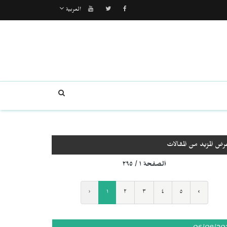
العربية
رض المزيد من المقالات
الصفحة ١ / ٢٩٥
‹
١
٢
٣
٤
٥
›