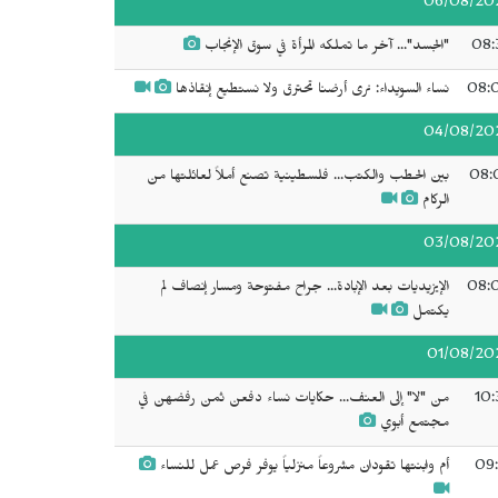
06/08/20
08:
"الجسد"... آخر ما تملكه المرأة في سوق الإنجاب
08:
نساء السويداء: نرى أرضنا تحترق ولا نستطيع إنقاذها
04/08/20
08:
بين الحطب والكتب... فلسطينية تصنع أملاً لعائلتها من
الركام
03/08/20
08:
الإيزيديات بعد الإبادة... جراح مفتوحة ومسار إنصاف لم
يكتمل
01/08/20
10:
من "لا" إلى العنف... حكايات نساء دفعن ثمن رفضهن في
مجتمع أبوي
09:
أم وابنتها تقودان مشروعاً منزلياً يوفر فرص عمل للنساء