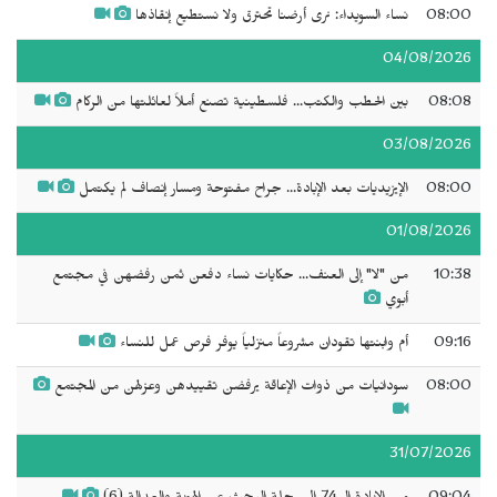
08:00
نساء السويداء: نرى أرضنا تحترق ولا نستطيع إنقاذها
04/08/2026
08:08
بين الحطب والكتب... فلسطينية تصنع أملاً لعائلتها من الركام
03/08/2026
08:00
الإيزيديات بعد الإبادة... جراح مفتوحة ومسار إنصاف لم يكتمل
01/08/2026
10:38
من "لا" إلى العنف... حكايات نساء دفعن ثمن رفضهن في مجتمع
أبوي
09:16
أم وابنتها تقودان مشروعاً منزلياً يوفر فرص عمل للنساء
08:00
سودانيات من ذوات الإعاقة يرفضن تقييدهن وعزلهن من المجتمع
31/07/2026