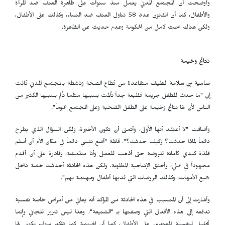
وأوضحت أن المجتمع المدني يعمل منذ سنوات على ظاهرة العنف ضد المرأة
والأطفال، كما أن القانون عدد 58 تناول العنف ضد النساء، وكذلك على الأطفال،
ولكن هناك صمت كامل من الحكومة وعدم حديث عن الظاهرة.
نتائج وخيمة
سامية بن سلامة لطيف
متقاعدة من قطاع الصحة وناشطة بالمجتمع المدني قالت
إن "ما حدث للطفل جريمة فظيعة جداً تألمت بسببها مثلما تألم بسببها الكثير من
الناس لأن لها نتائج وخيمة على الطفل الضحية وعلى المجتمع عموماً".
وأضافت "لا أعتقد أنها الأولى، وأتمنى أن تكون الأخيرة، ولكن السؤال الذي يطرح
دائماً لماذا حدثت؟ وكيف حدثت؟". قائلة "أضع نفسي دائماً في مكان الأم أن أسلم
فلذة كبدي كأمانة للروضة حتى أذهب للعمل وأنا مطمئنة، وقادرة على أن أقدم
مجهوداً في عملي، وأحقق الإنتاجية المطلوبة، ولكن هذه الحادثة أحدثت خضة داخل
جميع الأمهات، وكذلك الروضات التي لديها أطفال ومهتمة بهم".
وأشارت إلى أن المتسبب في هذه الحادثة من المؤكد أنه يعاني من أمراض خاصة نفسية
تدفعه إلى هذه الأفعال التي وصفتها بـ "الشنيعة"، وهذا ليس تبرير للجاني وإنما