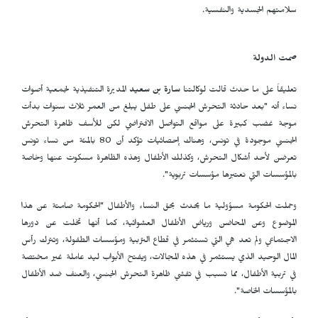
سلامتهم الجسدية والنفسية
.
صمت الدولة
تعليقاً على ما حدث قالت لوكالتنا
سارة بن سعيد
المديرة التنفيذية لجمعية أصوات
نساء أنه "بعد حادثة التحرش الجنسي على طفل يبلغ من العمر ثلاث سنوات بدأت
موجة غضب كبيرة على مواقع التواصل الافتراضي لكن للأسف ظاهرة التحرش
الجنسي موجودة في تونس، وهناك إحصائيات تؤكد أن 80 بالمئة من نساء تونس
تعرضن لأحد أشكال التحرش، وكذلك الأطفال وهذه الظاهرة مسكوت عنها وخاصة
بالمؤسسات التي نعتبرها مؤسسات تربوية".
وحملت الحكومة مسؤولية ما يحدث بحق النساء والأطفال "الحكومة صامتة عن هذا
الموضوع وعن المحاضن ورياض الأطفال العشوائية، كما أنها تخلت عن دورها
الاجتماعي ولم تعد هي التي تستثمر في قطاع التربية ومؤسسات الطفولة، وتترك رأس
المال الوحيد الذي يستثمر في هذه المجالات، ويفتح الأبواب ليد عاملة غير مختصة
في تربية الأطفال، مما تسبب في تفشي ظاهرة التحرش الجنسي، والعنف ضد الأطفال
بالمؤسسات الخاصة".