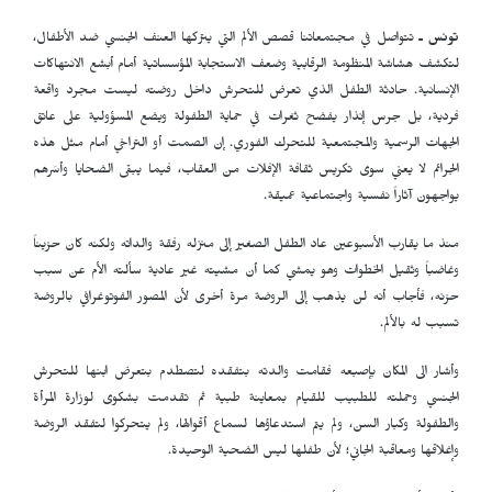
تونس ـ
تتواصل في مجتمعاتنا قصص الألم التي يتركها العنف الجنسي ضد الأطفال،
لتكشف هشاشة المنظومة الرقابية وضعف الاستجابة المؤسساتية أمام أبشع الانتهاكات
الإنسانية. حادثة الطفل الذي تعرض للتحرش داخل روضته ليست مجرد واقعة
فردية، بل جرس إنذار يفضح ثغرات في حماية الطفولة ويضع المسؤولية على عاتق
الجهات الرسمية والمجتمعية للتحرك الفوري. إن الصمت أو التراخي أمام مثل هذه
الجرائم لا يعني سوى تكريس ثقافة الإفلات من العقاب، فيما يبقى الضحايا وأسَرهم
يواجهون آثاراً نفسية واجتماعية عميقة.
منذ ما يقارب الأسبوعين عاد الطفل الصغير إلى منزله رفقة والداته ولكنه كان حزيناً
وغاضباً وثقيل الخطوات وهو يمشي كما أن مشيته غير عادية سألته الأم عن سبب
حزنه، فأجاب أنه لن يذهب إلى الروضة مرة أخرى لأن المصور الفوتوغرافي بالروضة
تسبب له بالألم.
وأشار الى المكان بإصبعه فقامت والدته بتفقده لتصطدم بتعرض ابنها للتحرش
الجنسي وحملته للطبيب للقيام بمعاينة طبية ثم تقدمت بشكوى لوزارة المرأة
والطفولة وكبار السن، ولم يتم استدعاؤها لسماع أقوالها، ولم يتحركوا لتفقد الروضة
وإغلاقها ومعاقبة الجاني؛ لأن طفلها ليس الضحية الوحيدة.