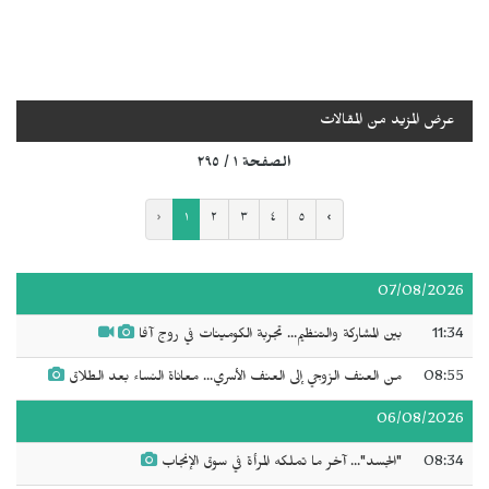
عرض المزيد من المقالات
الصفحة ١ / ٢٩٥
‹
١
٢
٣
٤
٥
›
07/08/2026
11:34
بين المشاركة والتنظيم... تجربة الكومينات في روج آفا
08:55
من العنف الزوجي إلى العنف الأسري... معاناة النساء بعد الطلاق
06/08/2026
08:34
"الجسد"... آخر ما تملكه المرأة في سوق الإنجاب