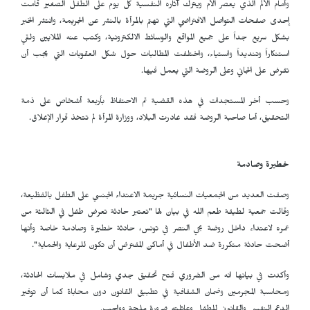
وأمام الألم الذي يعصر الأم ويترك آثاره النفسية كل يوم على الطفل الصغير قامت
إحدى صفحات التواصل الافتراضي التي تهتم بالمرأة بالنشر عن الجريمة، وانتشر الخبر
بشكل سريع جداً على جميع المواقع والوسائط الالكترونية، وكتب عنه الملايين ولقي
استنكاراً وتنديداً واستياء، واختلفت المطالبات حول شكل العقوبات التي يجب أن
تفرض على الجاني وعلى الروضة التي يعمل فيها.
وحسب أخر المستجدات في هذه القضية تم الاحتفاظ بأربعة أشخاص على ذمة
التحقيق، أما صاحبة الروضة فقد غادرت البلاد، ووزارة المرأة لم تتخذ قرار الإغلاق.
خطيرة وصادمة
وصفت العديد من الجمعيات النسائية جريمة الاعتداء الجنسي على الطفل بالفظيعة،
وقالت جمعية لطيفة طعم الله في بيان لها "تعتبر حادثة تعرض طفل في الثالثة من
عمره لاعتداء داخل روضة بحي النصر في تونس، حادثة خطيرة وصادمة خاصة وأنها
أضحت حادثة متكررة ضد الأطفال في أماكن المفترض أن تكون للرعاية والحماية".
وأكدت في بيانها انه من الضروري فتح تحقيق جدي وشامل في ملابسات الحادثة،
ومحاسبة المجرمين وضمان الشفافية في تطبيق القانون دون محاباة كما أن توفير