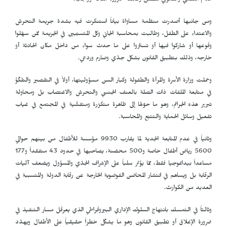
الدعم النفسي والقانوني للطفل وعائلته ضرورة ملحة وواجب
.
ومن جانبها أصدرت منظمة مساواة بياناً استنكرت فيه بشدة جريمة التحرش
والاعتداء على الطفل، وطالبت بمحاسبة الجاني وكل المتسبّبين في الجريمة ممّن سهّلوا
وقوعها أو شاركوا فيها أو تستّروا على ما حدث سواء من داخل مكان الحادثة أو
خارجه، وذلك بتطبيق القانون بشكل جدّي وصارم وردعي.
وحملت وزارة الأسرة والمرأة والطفولة وكبار السن مسؤوليتها، أولاً في التقصير والتلكّؤ
في متابعة الملفات ذات الصلة بالعنف الجنسي والتحرش والاغتصاب بل ومحاولة
تبرير هذه الجرائم، وهو ما حوّلها إلى ظاهرة متكرّرة ومتفشّية في المجتمع في غياب
تفعيل وسائل الحماية والتتبّع والمحاسبة
.
وثانياً في عدم المتابعة الجدية لما يقارب 9930 مؤسسة للأطفال من بينهم حوالي
5600 رياض أطفال خاصة و500 محضنة، يصاحبها في حدود 43 متفقداً و177
مساعداً بيداغوجيا فقط، ممّا يؤثر سلباً على الإشراف الجدّي والمسؤول ويضعف آليات
الرقابة بل ويساهم في انتشار المحاضن الفوضوية الخارجة عن رقابة الدولة والمتسببة في
العديد من الكوارث
.
وثالثاً في التمسك بانتهاج السلوك الإداري البيروقراطي الذي يعرقل مسار التنفيذ في
ضرورة الإغلاق أو تطبيق القانون وهو ما يشكّل خطراً حقيقياً على الأطفال ويهدّد