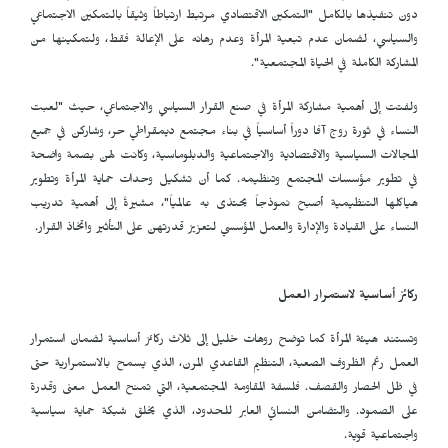
دون تنفيذها بالكامل "التمكين الاقتصادي مرتبط ارتباطاً وثيقاً بالتمكين الاجتماعي
والسياسي، لضمان عدم تبعية المرأة وعدم رهانه على الإعالة فقط، ولتمكينها من
المشاركة الكاملة في الحياة المجتمعية".
ولفتت إلى أهمية مشاركة المرأة في صنع القرار السياسي والاجتماعي، حيث "لعبت
النساء في ثورة روج آفا دوراً أساسياً في بناء مجتمع ديمقراطي حر، وشاركن في جميع
المجالات السياسية والاقتصادية والاجتماعية والدبلوماسية، وكانت لهن بصمة واضحة
في تطوير مؤسسات المجتمع وتنظيمه. كما أن تشكيل وحدات حماية المرأة وتطوير
هياكلها التنظيمية أصبح نموذجاً يحتذى به عالمياً"، مشيرةً إلى أهمية تدريب
النساء على القيادة والإدارة والعمل المؤسسي لتعزيز قدرتهن على التأثير واتخاذ القرار.
ركائز أساسية لاستمرار العمل
وتستند هيئة المرأة كما توضح روهات خليل إلى ثلاث ركائز أساسية لضمان استمرار
العمل رغم الظروف الصعبة، التنظيم القاعدي المرن، الذي يسمح بالاستمرارية حتى
في ظل الحصار والقصف. فلسفة المقاومة المجتمعية، التي تمنح العمل معنى وقدرة
على الصمود. والتضامن النسائي العابر للحدود، الذي يخلق شبكة حماية سياسية
واجتماعية قوية.