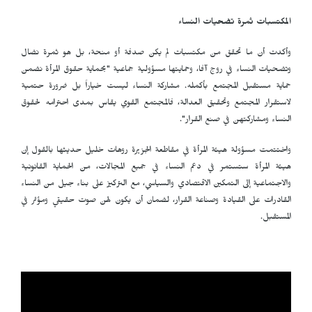
المكتسبات ثمرة تضحيات النساء
وأكدت أن ما تحقق من مكتسبات لم يكن صدفة أو منحة، بل هو ثمرة نضال
وتضحيات النساء في روج آفا، وحمايتها مسؤولية جماعية "بحماية حقوق المرأة نضمن
حماية مستقبل المجتمع بأكمله. مشاركة النساء ليست خياراً بل ضرورة حتمية
لاستقرار المجتمع وتحقيق العدالة، فالمجتمع القوي يقاس بمدى احترامه لحقوق
النساء ومشاركتهن في صنع القرار".
واختتمت مسؤولة هيئة المرأة في مقاطعة الجزيرة روهات خليل حديثها بالقول إن
هيئة المرأة ستستمر في دعم النساء في جميع المجالات، من الحماية القانونية
والاجتماعية إلى التمكين الاقتصادي والسياسي، مع التركيز على بناء جيل من النساء
القادرات على القيادة وصناعة القرار، لضمان أن يكون لهن صوت حقيقي ومؤثر في
المستقبل.