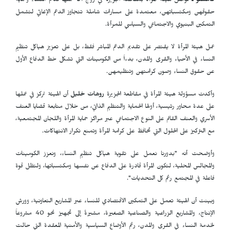
قامشلو ـ
تواصل هيئة المرأة بمقاطعة الجزيرة في روج آفا عملها لدعم النساء وحماية
حقوقهن ومكتسباتهن، معتمدة على مسارات شاملة تتجاوز الدعم الإغاثي لتشمل
التمكين البنيوي والاجتماعي والسياسي للمرأة.
عمل هيئة المرأة لا يقتصر على تقديم الدعم المباشر فقط، بل على تعزيز هياكل تنظيم
النساء في الأحياء والقرى والمدن، بدءاً من الكومينات التي تشكل خط الدفاع الأول
عن حقوق النساء وصون كرامتهن وتنظيمهن.
وأكدت مسؤولة هيئة المرأة في مقاطعة الجزيرة
روهات خليل
أن الهيئة تركز في عملها
على عدة محاور رئيسية، أولها الحماية والتنظيم الذاتي، من خلال متابعة قضايا العنف
الأسري والعنف القائم على النوع الاجتماعي عبر مراكز حماية المرأة واللجان المجتمعية،
مع التركيز على الحلول التي تحافظ على كرامة المرأة وتمنع تكرار الانتهاكات.
وأوضحت أنه "بدورنا نعمل على تقوية هياكل تنظيم النساء، ونعزز الكومينات
والمجالس المحلية، لتكون المرأة قادرة على الدفاع عن نفسها ومكتسباتها، ولتظل قوة
فاعلة في المجتمع رغم كل التحديات".
وبينت أن الهيئة تعمل على التمكين الاقتصادي للنساء عبر المشاريع التعاونية، وورش
الإنتاج، والمشاريع الزراعية والصناعية الصغيرة، مشيرةً إلى تجهيز نحو 40 مشروعاً
لخدمة النساء في القرى والمدن، رغم الأوضاع السياسية والأمنية المعقدة التي حالت