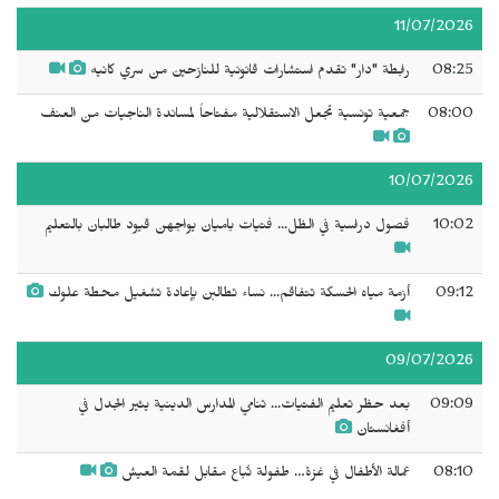
11/07/2026
08:25
رابطة "دار" تقدم استشارات قانونية للنازحين من سري كانيه
08:00
جمعية تونسية تجعل الاستقلالية مفتاحاً لمساندة الناجيات من العنف
10/07/2026
10:02
فصول دراسية في الظل... فتيات باميان يواجهن قيود طالبان بالتعليم
09:12
أزمة مياه الحسكة تتفاقم... نساء تطالبن بإعادة تشغيل محطة علوك
09/07/2026
09:09
بعد حظر تعليم الفتيات... تنامي المدارس الدينية يثير الجدل في
أفغانستان
08:10
عمالة الأطفال في غزة… طفولة تُباع مقابل لقمة العيش