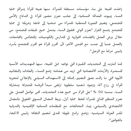
وعملت الهيئة على بناء مؤسسات مستقلة للمرأة، منها هيئة المرأة ومراكز حماية
النساء وبيوت العدالة النسائية، إلى جانب تعزيز حضور المرأة في الدفاع والأمن
المجتمعي، وتغيير الصورة النمطية للمرأة من ضحية إلى فاعلة وشريكة في حماية
المجتمع وصنع القرار "تعزيز الوعي بحقوق النساء يشمل جميع طبقات المجتمع، من
خلال ورش العمل والجلسات الحوارية في المدارس والكومينات والمجالس والجامعات،
والعمل جنباً إلى جنب مع الجنس الآخر، لأن تحرير المرأة هو تحرير المجتمع بأسره،
وليس صراعاً مع الرجل".
كما أشارت إلى التحديات الكبيرة التي تواجه عمل الهيئة، منها التهديدات الأمنية
المستمرة، والأزمات الاقتصادية التي تزيد من هشاشة وضع النساء، والعادات والتقاليد
الأبوية التي ما زالت تعيق التغيير، إضافة إلى الاستهداف السياسي والإعلامي لتجربة
المرأة في روج آفا، ووجود ذهنية سلطوية ترفض مبدأ الرئاسة المشتركة ومشاركة
النساء بنسبة 50 % "على الرغم من جميع هذه التحديات، نحن نواصل العمل على
تعزيز التنظيم الذاتي للمرأة كخط حماية أول، وربط النضال النسوي الحقوقي بالنضال
الاقتصادي والسياسي، وبناء التحالفات مع المنظمات النسائية الإقليمية والدولية
لكسر العزلة السياسية، ووضع برامج طويلة المدى لتغيير الثقافة وليس الاكتفاء
بالقوانين".