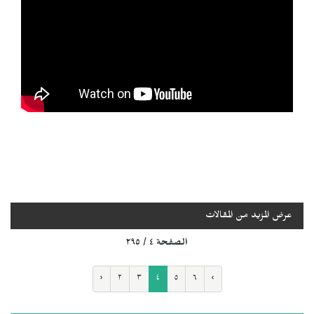
عرض المزيد من المقالات
الصفحة ٤ / ٢٩٥
‹
٢
٣
٤
٥
٦
›