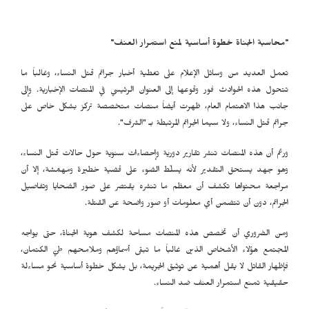
"محاسبة الجناة خطوة أساسية لمنع استمرار العنف"
تعمل العديد من وسائل الإعلام على تغطية أخبار جرائم قتل النساء، وغالباً ما
تتحول هذه الحوادث فور وقوعها إلى العنوان الرئيسي في المنصات الإخبارية. وإلى
جانب هذا الاهتمام العام، ظهرت أيضاً منصات متخصصة تركز بشكل خاص على
جرائم قتل النساء، ولا سيما الجرائم المرتبطة بـ "الشرف".
ورغم أن هذه المنصات تنشر تقارير دورية وإحصاءات سنوية حول حالات قتل النساء،
وهو جهد يستحق التقدير لأنه يسلّط الضوء على قضية خطيرة ومهمّشة، إلا أن
مراجعة محتواها تكشف أن معظم ما تنشره يقتصر على صور الضحايا وتفاصيل
الجرائم، دون أن تتضمن أي معلومات أو صور واضحة عن القتلة.
ومن الضروري أن تخصص هذه المنصات مساحة لكشف هوية الجناة، حتى يواجه
المجتمع هؤلاء الأشخاص الذين غالباً ما تبقى أسماؤهم وملامحهم طيّ الكتمان،
فإظهار القاتل لا يقل أهمية عن توثيق الجريمة، بل يشكل خطوة أساسية نحو مساءلة
حقيقية تمنع استمرار العنف ضد النساء.