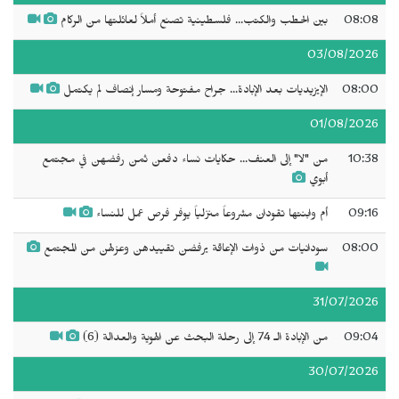
08:08
بين الحطب والكتب... فلسطينية تصنع أملاً لعائلتها من الركام
03/08/2026
08:00
الإيزيديات بعد الإبادة... جراح مفتوحة ومسار إنصاف لم يكتمل
01/08/2026
10:38
من "لا" إلى العنف... حكايات نساء دفعن ثمن رفضهن في مجتمع
أبوي
09:16
أم وابنتها تقودان مشروعاً منزلياً يوفر فرص عمل للنساء
08:00
سودانيات من ذوات الإعاقة يرفضن تقييدهن وعزلهن من المجتمع
31/07/2026
09:04
من الإبادة الـ 74 إلى رحلة البحث عن الهوية والعدالة (6)
30/07/2026