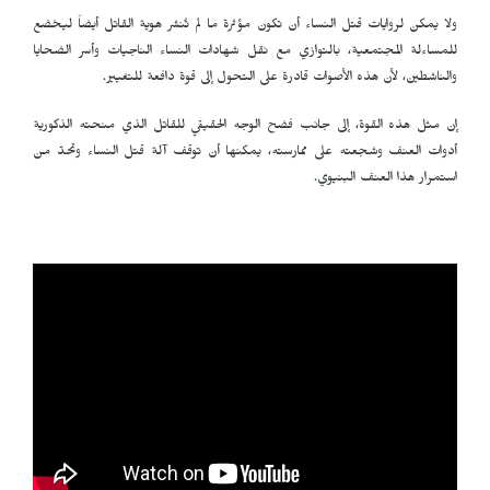
ولا يمكن لروايات قتل النساء أن تكون مؤثرة ما لم تُنشر هوية القاتل أيضاً ليخضع
للمساءلة المجتمعية، بالتوازي مع نقل شهادات النساء الناجيات وأسر الضحايا
والناشطين، لأن هذه الأصوات قادرة على التحول إلى قوة دافعة للتغيير.
إن مثل هذه القوة، إلى جانب فضح الوجه الحقيقي للقاتل الذي منحته الذكورية
أدوات العنف وشجعته على ممارسته، يمكنها أن توقف آلة قتل النساء وتحدّ من
استمرار هذا العنف البنيوي.