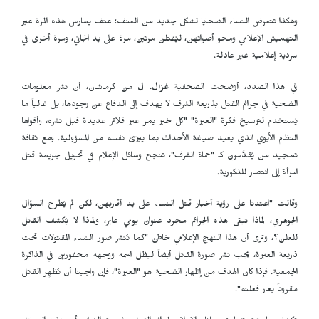
وهكذا تتعرض النساء الضحايا لشكل جديد من العنف؛ عنف يمارس هذه المرة عبر
التهميش الإعلامي ومحو أصواتهن، ليُقتلن مرتين، مرة على يد الجاني، ومرة أخرى في
سردية إعلامية غير عادلة.
في هذا الصدد، أوضحت الصحفية
غزال. ل
من كرماشان، أن نشر معلومات
الضحية في جرائم القتل بذريعة الشرف لا يهدف إلى الدفاع عن وجودها، بل غالباً ما
يُستخدم لترسيخ فكرة "العبرة" "كل خبر يمر عبر فلاتر عديدة قبل نشره، وأقواها
النظام الأبوي الذي يعيد صياغة الأحداث بما يبرّئ نفسه من المسؤولية. ومع ثقافة
تمجيد من يُقدَّمون كـ "حماة الشرف"، تنجح وسائل الإعلام في تحويل جريمة قتل
امرأة إلى انتصار للذكورية.
وقالت "اعتدنا على رؤية أخبار قتل النساء على يد أقاربهن، لكن لم يُطرح السؤال
الجوهري، لماذا تبقى هذه الجرائم مجرد عنوان يومي عابر، ولماذا لا يُكشف القاتل
للعلن؟، وترى أن هذا النهج الإعلامي خاطئ "كما تُنشر صور النساء المقتولات تحت
ذريعة العبرة، يجب نشر صورة القاتل أيضاً ليظل اسمه ووجهه محفورين في الذاكرة
الجمعية. فإذا كان الهدف من إظهار الضحية هو "العبرة"، فإن واجبنا أن نُظهِر القاتل
مقروناً بعار فعلته".