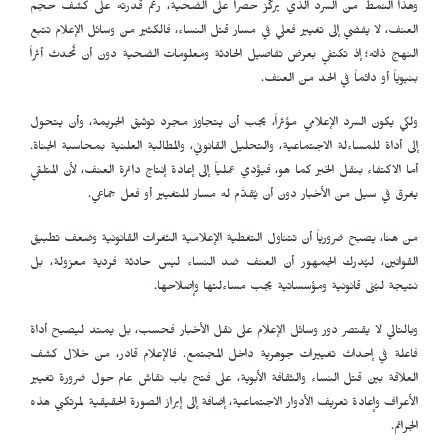
وهذا النمط من السرد الذي يركّز حصراً على الضحية، رغم قدرته على كشف حجم
العنف، لا يفضي إلى تغيير فعلي في مسار قتل النساء، فالكثير من وسائل الإعلام تتبع
النهج ذاته؛ إذ تكتفي بعرض تفاصيل الحادثة ومعلومات الضحية دون أن تُحدث أثراً
بنيوياً أو دائماً في الحد من العنف.
ولكي يكون السرد الإعلامي مؤثراً، يجب أن يتجاوز مجرد توثيق الجريمة، وأن يتحول
إلى أداة للمساءلة الاجتماعية، والتحليل القانوني، والمطالبة العلنية بمحاسبة الجناة.
أما الاكتفاء بنقل الخبر كما هو، فيؤدي عملياً إلى إعادة إنتاج دائرة العنف، لأن المتلقي
يغرق في سيل من الأخبار دون أن يُقدَّم له مسار للتغيير أو فعل جماعي.
من هنا، يصبح ضرورياً أن تتناول التغطية الإعلامية الثغرات القانونية وضعف تطبيق
القوانين، ليُدرك الجمهور أن العنف ضد النساء ليس حادثة فردية معزولة، بل
نتيجة لبُنى قانونية ومؤسساتية يجب مساءلتها وإصلاحها.
وبالتالي لا يقتصر دور وسائل الإعلام على نقل الأخبار فحسب، بل يمتد ليصبح أداة
فاعلة في إحداث تغييرات جوهرية داخل المجتمع. فالإعلام قادر، من خلال كشف
العلاقة بين قتل النساء والثقافة الأبوية، على فتح باب نقاش عام حول ضرورة تغيير
الأعراف وإعادة تعريف الأدوار الاجتماعية، إضافة إلى إبراز الصورة الحقيقية لمرتكبي هذه
الجرائم.