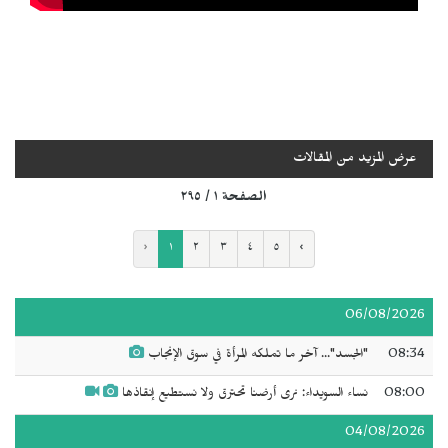
عرض المزيد من المقالات
الصفحة ١ / ٢٩٥
‹
١
٢
٣
٤
٥
›
06/08/2026
08:34
"الجسد"... آخر ما تملكه المرأة في سوق الإنجاب
08:00
نساء السويداء: نرى أرضنا تحترق ولا نستطيع إنقاذها
04/08/2026