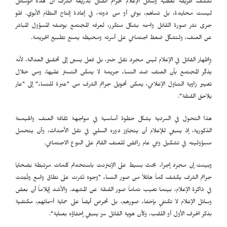
تكشف طريقة تغطية وسائل الإعلام لجرائم القتل بذريعة الشرف أن هذه الوسائل
ليست محايدة، بل تساهم، بوعي أو من دونه، في إعادة إنتاج النظام الأبوي. فلو
جرى نشر صورة القاتل واسمه بشكل متكرر، لعرفه المجتمع بوصفه المسؤول المباشر
عن العنف، ولتشكّل ضغط اجتماعي على أسرته ومحيطه يمنع تطبيع الجريمة.
وإظهار القاتل في الإعلام ليس مجرد نقل خبر، بل فعل يسعى إلى تحقيق العدالة، لأنه
يذكّر المجتمع بأن العنف ضد النساء جريمة لا يمكن التستر عليها، ومن خلال
تغيير زاوية التناول الإعلامي، يمكن تحويل جرائم الشرف من "عبرة للنساء" إلى "عار
يلاحق القتلة".
هذا التحول في السردية يشكل خطوة أساسية في مواجهة ثقافة العنف والهيمنة
الذكورية، إذ ينبغي للإعلام أن يتجاوز دوره السلبي في نقل الأحداث، وأن يتحمل
مسؤوليته في تشكيل وعي عام رافض للعنف القائم على النوع الاجتماعي.
وبينت إن مجرد إجراء بحث بسيط على الإنترنت باستخدام كلمات مرتبطة بضحايا
جرائم الشرف يكشف كماً هائلاً من صور النساء "وجوه نُشرت على نطاق واسع وثُبّتت
في ذاكرة الإعلام، بينما تغيب تماماً صور القتلة عن المشهد. والأشد إيلاماً أن بعض
وسائل الإعلام لا تكتفي بإخفاء صورهم، بل تحرص أيضاً على حماية أسمائهم، مكتفية
بذكر الحرف الأول أو اللقب، وكأن هوية القاتل سرّ ينبغي إخفاؤه بعناية".