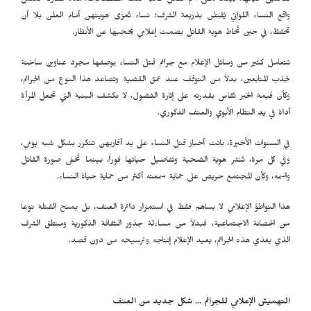
تفاصيل حياتها، بينما يُخفى اسم القاتل غالباً خلف مصطلحات، هذه المفارقة تعكس
واقع النساء اللواتي يُقتلن بذريعة الشرف؛ نساء تُعرَّى هويتهن أمام العلن بلا أن
تحفظ، في حين تُحاط هوية القاتل بصمت إعلامي يحجبها عن الأنظار.
تتعامل كثير من وسائل الإعلام مع جرائم قتل النساء بوصفها مجرد عناوين ساخنة
لجذب المتابعين، بدلاً من التوقف عند عمق القضية وتصاعد هذا النوع من الجرائم،
وكأن قيمة الخبر تُقاس بقدرته على إثارة الفضول، لا بكشف البنية التي تجعل المرأة
أداة في يد النظام الأبوي والعنف الذكوري.
في السنوات الأخيرة، باتت أخبار قتل النساء على يد أقاربهن تتكرر بشكل شبه يومي،
وفي كل مرة، تُنشر هوية الضحية وتفاصيل حياتها فوراً، بينما تُخفى صورة القاتل
واسمه، وكأن المجتمع حريص على حماية سمعته أكثر من حماية حياة النساء.
هذا التواطؤ الإعلامي لا يساهم فقط في استمرار دائرة العنف، بل يمنح القتلة نوعاً
من الحصانة الاجتماعية، فبدلاً من مساءلة جذور الثقافة الذكورية ومنطق الشرف
الذي يغذي هذه الجرائم، يعيد الإعلام إنتاجه وترسيخه من دون قصد.
التهميش الإعلامي للجرائم ... شكل جديد من العنف