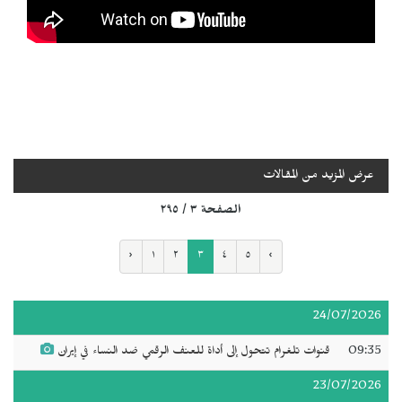
عرض المزيد من المقالات
الصفحة ٣ / ٢٩٥
‹
١
٢
٣
٤
٥
›
24/07/2026
09:35
قنوات تلغرام تتحول إلى أداة للعنف الرقمي ضد النساء في إيران
23/07/2026