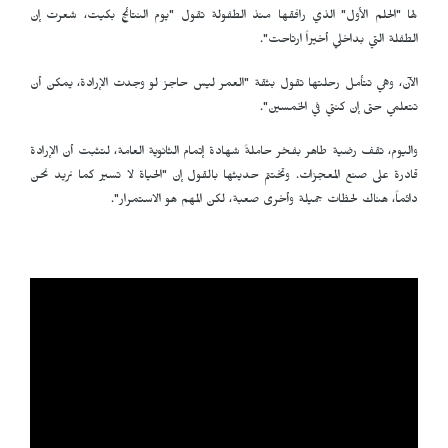
لها "الحلم الأول" الذي رافقها منذ الطفولة تقول "يوم النتائج بكيت، شعرت إن
الطفلة التي بداخلي أخيراً ارتاحت".
الآن، وهي تتأمل رحلتها تقول بثقة "العمر ليس حاجز لو وجدت الإرادة، يمكن أن
تتعلمي حتى إن كنتي في الخمسين".
واليوم، تقف رضية طاهر بفخر حاملةً شهادة إتمام الثانوية العامة، لتثبت أن الإرادة
قادرة على صنع المعجزات. وتختتم حديثها بالقول إن "الحياة لا تسير كما نريد نحن
دائماً، هناك لحظات جميلة وأخرى صعبة، لكن المهم هو الاستمرار".