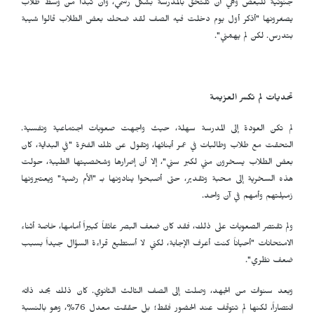
جنونية للبعض وهي أن تلتحق بالمدرسة بشكل رسمي، وأن تبدأ من وسط طلاب
يصغرونها "أذكر أول يوم دخلت فيه الصف لقد ضحك بعض الطلاب قالوا شيبة
بتدرس. لكن لم يهمّني".
تحديات لم تكسر العزيمة
لم تكن العودة إلى المدرسة سهلة، حيث واجهت صعوبات اجتماعية ونفسية.
التحقت مع طلاب وطالبات في عمر أبنائها، وتقول عن تلك الفترة "في البداية، كان
بعض الطلاب يسخرون مني لكبر سني"، إلا أن إصرارها وشخصيتها الطيبة، حولت
هذه السخرية إلى محبة وتقدير، حتى أصبحوا ينادونها بـ "الأم رضية" ويعتبرونها
زميلتهم وأمهم في آن واحد.
ولم تقتصر الصعوبات على ذلك، فقد كان ضعف البصر عائقاً كبيراً أمامها، خاصة أثناء
الامتحانات "أحياناً كنت أعرف الإجابة، لكني لا أستطيع قراءة السؤال جيداً بسبب
ضعف نظري".
وبعد سنوات من الجهد، وصلت إلى الصف الثالث الثانوي. كان ذلك بحد ذاته
انتصاراً، لكنها لم تتوقف عند الحضور فقط؛ بل حققت معدل 76%، وهو بالنسبة