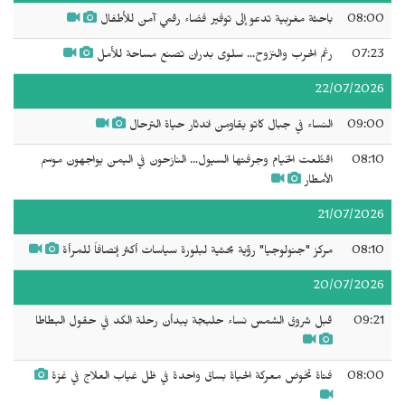
08:00
باحثة مغربية تدعو إلى توفير فضاء رقمي آمن للأطفال
07:23
رغم الحرب والنزوح... سلوى بدران تصنع مساحة للأمل
22/07/2026
09:00
النساء في جبال كاتو يقاومن اندثار حياة الترحال
08:10
اقتُلعت الخيام وجرفتها السيول... النازحون في اليمن يواجهون موسم
الأمطار
21/07/2026
08:10
مركز "جنولوجيا" رؤية بحثية لبلورة سياسات أكثر إنصافاً للمرأة
20/07/2026
09:21
قبل شروق الشمس نساء حلبجة يبدأن رحلة الكد في حقول البطاطا
08:00
فتاة تخوض معركة الحياة بساق واحدة في ظل غياب العلاج في غزة