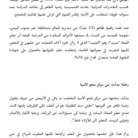
اليمن ـ
في بلد تتجاوز فيه نسبة الأمية بين النساء 60% في بعض المناطق الريفية
بحسب التقديرات الدولية، عادت الخمسينية رضية الطاهر إلى مقاعد الدراسة بعد
سنوات طويلة، لتتغلب على الأمية وتكسر القيود التي فرض عليها تقاليد المجتمع.
تعد قصة
رضية طاهر
(53 عاماً) من مديرية المعافر بمحافظة تعز جنوب اليمن،
ملهمة للعديد من النساء، إذ منعتها الأعراف السائدة من الدراسة بحجة أن تعليم
الفتاة "عيب"، وهو "العيب" الذي لا يزال يحرم آلاف الفتيات من حقهن في التعليم،
لكنها انتصرت في معركتها الخاصة، وحققت حلم طفولتها بالحصول على شهادة
الثانوية العامة بمعدل نجاح بلغ 76%.
رحلة بدأت من مركز محو الأمية
بدأت رحلتها، من مركز لمحو الأمية التحقت به وهي في الأربعين من عمرها، وتقول
رضية طاهر عن تجربتها "حلمي منذ الطفولة هو أن أتعلم، لكن الظروف وقتها كانت
تمنع تعليم الفتاة، البنات في زماننا كن مسؤولات عن الزراعة، ورعاية الأبقار والأغنام،
وشؤون البيت. التعليم كان للأولاد فقط".
ورغم هذا، ظل حلمها بالحصول على العلم يراودها، لكنها اضطرت للزواج في سن