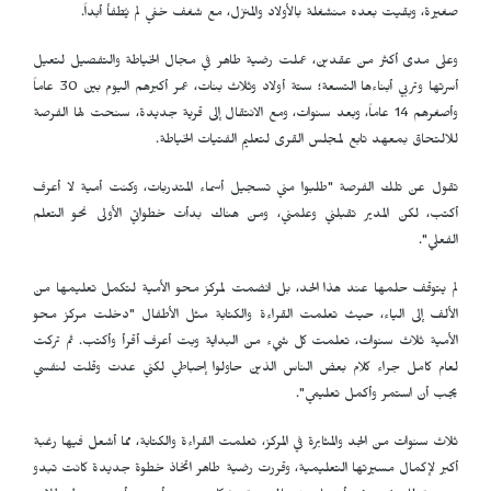
صغيرة، وبقيت بعده منشغلة بالأولاد والمنزل، مع شغف خفي لم يُطفأ أبداً.
وعلى مدى أكثر من عقدين، عملت رضية طاهر في مجال الخياطة والتفصيل لتعيل
أسرتها وتربي أبناءها التسعة؛ ستة أولاد وثلاث بنات، عمر أكبرهم اليوم بين 30 عاماً
وأصغرهم 14 عاماً، وبعد سنوات، ومع الانتقال إلى قرية جديدة، سنحت لها الفرصة
للالتحاق بمعهد تابع لمجلس القرى لتعليم الفتيات الخياطة.
تقول عن تلك الفرصة "طلبوا مني تسجيل أسماء المتدربات، وكنت أمية لا أعرف
أكتب، لكن المدير تقبلني وعلمني، ومن هناك بدأت خطواتي الأولى نحو التعلم
الفعلي".
لم يتوقف حلمها عند هذا الحد، بل انضمت لمركز محو الأمية لتكمل تعليمها من
الألف إلى الياء، حيث تعلمت القراءة والكتابة مثل الأطفال "دخلت مركز محو
الأمية ثلاث سنوات، تعلمت كل شيء من البداية وبت أعرف أقرأ وأكتب. ثم تركت
لعام كامل جراء كلام بعض الناس الذين حاولوا إحباطي لكني عدت وقلت لنفسي
يجب أن استمر وأكمل تعليمي".
ثلاث سنوات من الجد والمثابرة في المركز، تعلمت القراءة والكتابة، مما أشعل فيها رغبة
أكبر لإكمال مسيرتها التعليمية، وقررت رضية طاهر اتخاذ خطوة جديدة كانت تبدو