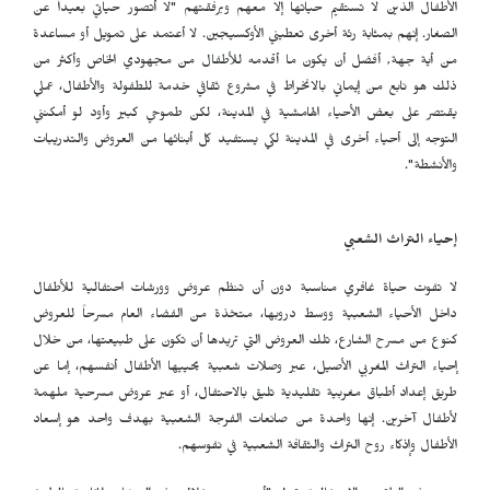
الأطفال الذين لا تستقيم حياتها إلا معهم وبرفقتهم "لا أتصور حياتي بعيداً عن
الصغار. إنهم بمثابة رئة أخرى تعطيني الأوكسيجين. لا أعتمد على تمويل أو مساعدة
من أية جهة, أفضل أن يكون ما أقدمه للأطفال من مجهودي الخاص وأكثر من
ذلك هو نابع من إيماني بالانخراط في مشروع ثقافي خدمة للطفولة والأطفال، عملي
يقتصر على بعض الأحياء الهامشية في المدينة، لكن طموحي كبير وأود لو أمكنني
التوجه إلى أحياء أخرى في المدينة لكي يستفيد كل أبنائها من العروض والتدريبات
والأنشطة".
إحياء التراث الشعبي
لا تفوت حياة غافري مناسبة دون أن تنظم عروض وورشات احتفالية للأطفال
داخل الأحياء الشعبية ووسط دروبها، متخذة من الفضاء العام مسرحاً للعروض
كنوع من مسرح الشارع، تلك العروض التي تريدها أن تكون على طبيعتها، من خلال
إحياء التراث المغربي الأصيل، عبر وصلات شعبية يحييها الأطفال أنفسهم، إما عن
طريق إعداد أطباق مغربية تقليدية تليق بالاحتفال، أو عبر عروض مسرحية ملهمة
لأطفال آخرين. إنها واحدة من صانعات الفرجة الشعبية بهدف واحد هو إسعاد
الأطفال وإذكاء روح التراث والثقافة الشعبية في نفوسهم.