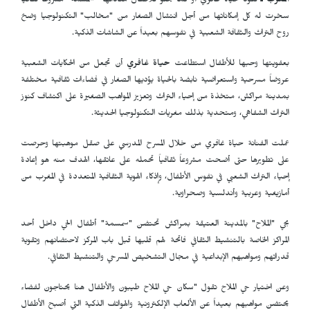
المغرب ـ
تقود حياة غافري أو كما يحلو للأطفال مناداتها "سمسمة" مشروعاً ثقافياً
سخرت له كل إمكاناتها من أجل انتشال الصغار من "مخالب" التكنولوجيا وضخ
روح التراث والثقافة الشعبية في نفوسهم بعيداً عن الشاشات الذكية.
بعفويتها وحبها للأطفال استطاعت
حياة غافري
أن تجعل من الحكايات الشعبية
عروضاً مسرحية واستعراضية نابضة بالحياة يؤديها الصغار في فضاءات ثقافية مختلفة
بمدينة مراكش، متخذة من إحياء التراث وتعزيز المواهب الصغيرة على اكتشاف كنوز
التراث الشفاهي، ومتحدية بذلك مغريات التكنولوجيا الحديثة.
عملت الفنانة حياة غافري من خلال المسرح المدرسي على صقل موهبتها وحرصت
على تطويرها حتى أضحت مشروعاً ثقافياً تحمله على عاتقها، الهدف منه هو إعادة
إحياء التراث الشعبي في نفوس الأطفال، وإذكاء الهوية الثقافية المتعددة في المغرب من
أمازيغية وعربية وأندلسية وصحراوية.
بحي "الملاح" بالمدينة العتيقة بمراكش تحتضن "سمسمة" أطفال الحي داخل أحد
المراكز الخاصة بالتنشيط الثقافي فاتحة لهم قلبها قبل باب المركز لاحتضانهم وتقوية
قدراتهم ومواهبهم الإبداعية في مجال التشخيص المسرحي والتنشيط الثقافي.
وعن اختيار حي الملاح تقول "سكان حي الملاح طيبون والأطفال هنا يحتاجون لفضاء
يحتضن مواهبهم بعيداً عن الألعاب الإلكترونية والهواتف الذكية التي أصبح الأطفال