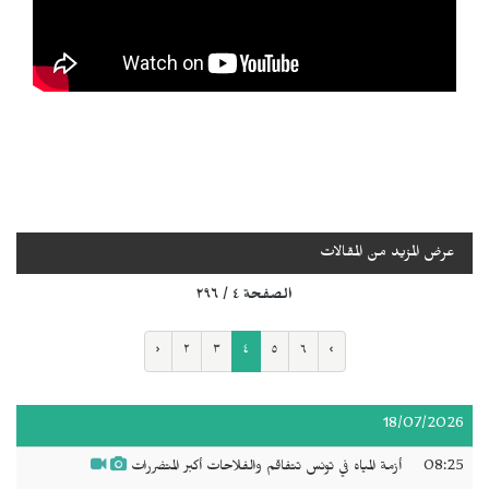
عرض المزيد من المقالات
الصفحة ٤ / ٢٩٦
‹
٢
٣
٤
٥
٦
›
18/07/2026
08:25
أزمة المياه في تونس تتفاقم والفلاحات أكبر المتضررات