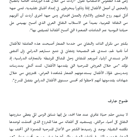
وعن هذه الطقوس الاحتفالية تقول "أردت من خلال هذه الورشات الخاصة بالطبخ
والعجين أن أجعل الأطفال إناثاً وذكوراً ينخرطون في إعداد أطباق تقليدية، فمن جهة
أذكي فيهم روح التعاون والالتزام والعمل الجماعي ومن جهة أخرى أردت أن أقربهم
من الثقافة المغربية، بعيداً عن الاستلاب الثقافي الغربي الذي أصبح يهيمن على
حياتنا اليومية عبر الشاشات الصغيرة التي أصبح أطفالنا لصيقين بها".
بكثير من نكران الذات والتفاني من خدمة الصغار أصبحت هذه العاشقة للأطفال
أماً ثانية لهم، تسدي لهم النصيحة وتتفانى في تتبع مسارهم الدراسي وإن أقتضى
الأمر تستدعي أولياء أمورهم للنقاش وحل المشاكل المرتبطة بالتعثرات الدراسية، إذ
تؤكد "من خلال العروض المسرحية التي يقدمها الأطفال، كنت ألتقي بمدرسات
ومدرسين لهؤلاء الأطفال يستدعونهم الصغار لمشاهدة العرض، يخبرونني من خلال
شهادات يقدمونها أنهم لاحظوا كم تحسن مستوى الأطفال الدراسي بفضل المسرح".
طموح جارف
لا ينتهي حلم حياة غافري عند هذا الحد، بل إنها تسابق الزمن لكي يغطي مشروعها
الثقافي كل أحياء مراكش، ويستفيد كل أطفاله من هذا المشروع الذي تحملت لوحدها
تكلفته الثقيلة. يوجد في رصيدها الكثير من الأعمال المسرحية المتميزة التي أتحف بها