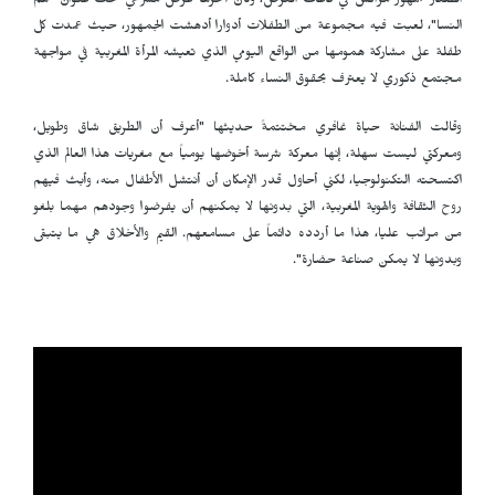
الصغار جمهور مراكش في قاعات العرض، وكان آخرها عرض مسرحي تحت عنوان "هم
النسا"، لعبت فيه مجموعة من الطفلات أدوارا أدهشت الجمهور، حيث عمدت كل
طفلة على مشاركة همومها من الواقع اليومي الذي تعيشه المرأة المغربية في مواجهة
مجتمع ذكوري لا يعترف بحقوق النساء كاملة.
وقالت الفنانة حياة غافري مختتمةً حديثها "أعرف أن الطريق شاق وطويل،
ومعركتي ليست سهلة، إنها معركة شرسة أخوضها يومياً مع مغريات هذا العالم الذي
اكتسحته التكنولوجيا، لكني أحاول قدر الإمكان أن أنتشل الأطفال منه، وأبث فيهم
روح الثقافة والهوية المغربية، التي بدونها لا يمكنهم أن يفرضوا وجودهم مهما بلغو
من مراتب عليا، هذا ما أردده دائماً على مسامعهم. القيم والأخلاق هي ما يتبقى
وبدونها لا يمكن صناعة حضارة".