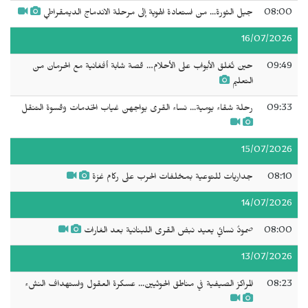
08:00
جيل الثورة... من استعادة الهوية إلى مرحلة الاندماج الديمقراطي
16/07/2026
09:49
حين تُغلق الأبواب على الأحلام… قصة شابة أفغانية مع الحرمان من
التعليم
09:33
رحلة شقاء يومية... نساء القرى يواجهن غياب الخدمات وقسوة التنقل
15/07/2026
08:10
جداريات للتوعية بمخلفات الحرب على ركام غزة
14/07/2026
08:00
صمودٌ نسائي يعيد نبض القرى اللبنانية بعد الغارات
13/07/2026
08:23
المراكز الصيفية في مناطق الحوثيين... عسكرة العقول واستهداف النشء