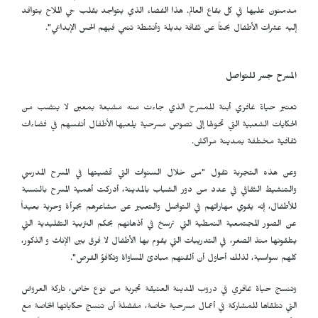
مدمنون عليها في كل بقاع العالم. هذا الفضاء الذي يتواجد بقلب حي الملاح يتوافد
إليه عشرات الأطفال بحثاً عن ثقافة بديلة وأنشطة تنمي فيهم الحس الإبداعي".
المسرح جسر للتواصل
تعتبر حياة غافري أبنة للمسرح الذي جاءت منه مشبعة بمعين لا ينضب من
الحكايات الشعبية التي تحولها إلى نصوص مسرحية يلعبها الأطفال أنفسهم في فضاءات
ثقافية مختلفة بمدينة مراكش.
وعن هذه التجربة تقول "من خلال السنوات التي قضيتها في المسرح المدرسي
والتنشيط الثقافي في عدد من دور الشباب بالمدينة، أدركت أهمية المسرح بالنسبة
للأطفال، إنه يقوي مهاراتهم في التواصل والتعبير عن مشاعرهم بجرأة وحرية بعيداً
عن الصور المجتمعية النمطية التي ترسخ في أذهانهم بحكم التربية التقليدية التي
يتلقونها منذ الصغر، في التدريبات التي يقوم بها الأطفال لا فرق بين الإناث و الذكور،
كلهم سواسية، لذلك أحاول أن ألقنهم مبادئ المساواة وتكافؤ الفرص".
وتنسج حياة غافري في دروب المدينة العتيقة تجربة من نوع خاص، تاركة العروض
التي تتلقاها للمشاركة في أعمال مسرحية خاصة، مفضلةً أن تنسج حكاياتها الخاصة مع