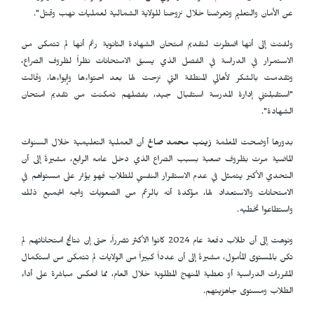
عن الأمان والتعليم وتعرضنا خلال نزوحنا للولاية الشمالية لعمليات نهب وقتل".
ولفتت إلى أنها اضطرت لتقديم امتحان الشهادة الثانوية رغم أنها لم تتمكن من
الاستمرار في الدراسة في الفصل الذي يسبق الامتحانات نظراً لظروف الصراع،
وتقدمت بالشكر لأهالي المنطقة التي نزحت لها بعد احتواءها وإيواءها، وقالت
"استقبلتني إدارة المدرسة استقبال جيد، بفضلهم تمكنت من تقديم امتحان
الشهادة".
بدورها أوضحت المعلمة
زينب محمد صالح
أن العملية التعليمية خلال السنوات
الماضية مرت بظروف صعبة بسبب الصراع الذي دخل عامه الرابع، مشيرةً إلى أن
التحدي الأكبر يتمثل في عدم الاستقرار النفسي للطلاب فهو يؤثر على مستواهم في
الامتحانات والاستعداد لها، مؤكدة أنه بالرغم من الصعوبات واجه الجميع ذلك
واستطاعوا تخطيه.
ونوهت إلى أن طلاب دفعة عام 2024 كانوا الأكثر تضرراً، حتى إن نتائج امتحاناتهم لم
تكن بالمستوى المأمول، مشيرةً إلى أن عدداً كبيراً من الولايات لم تتمكن من استكمال
المقررات الدراسية أو تغطية المنهج المطلوبة خلال العام، مما انعكس مباشرة على أداء
الطلاب ومستوى جاهزيتهم.