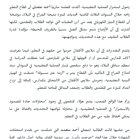
وحول استمرار العملية التعليمية، أكدت المعلمة
ماريا أحمد عثمان
أن قطاع التعليم
واجه خلال السنوات الثلاث الماضية تحديات كبيرة نتيجة الصراع في البلاد، موضحةً
أن انقطاع التيار الكهربائي يُعد من أبرز العقبات التي تواجه الطلاب والمعلمين، لكنها
أشارت إلى أن الأوضاع تسير بشكل أفضل نسبياً بالظروف المحيطة، مؤكدة قدرة
الطلاب التكيف مع هذه التحديات ومواجهتها.
وتشير التقديرات إلى أن ملايين الأطفال حرموا من حقهم في التعليم، فيما تعرضت
آلاف المدارس للتدمير أو تم تحويلها إلى ملاجئ للنازحين. كما تعطلت الدراسة في
معظم مناطق البلاد، وهو ما دفع متابعين لمسار العملية التعليمية في السودان منذ
اندلاع الصراع إلى التأكيد بأن القطاع يمر بـ "أزمة غير مسبوقة" تمثلت في انهيار
البنية التعليمية، وحرمان ملايين الأطفال من الالتحاق بالمدارس، إضافة إلى نزوح
أعداد كبيرة من المعلمين والطلاب وضعف البدائل المتاحة للتعليم.
ورغم هذا الواقع الصعب، يشير هؤلاء المتابعون إلى وجود "محاولات جادة للصمود
والاستمرار" في العملية التعليمية، في محاولة لمواجهة التحديات والحفاظ على ما
يمكن الحفاظ عليه من حق الطلاب في التعلم.
من جانبها قالت الطالبة
امتنان أحمد محمد
التي تمكنت من تقديم امتحانات
الشهادة خلال هذا العام "خرجت وأسرتي من مدينة الفاشر بولاية شمال دارفور بحثاً