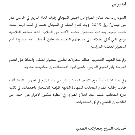
آية إبراهيم
السودان ـ
منذ اندلاع الصراع بين الجيش السوداني وقوات الدعم السريع في الخامس عشر
من نيسان/أبريل 2023، وجد قطاع التعليم في السودان نفسه في قلب أزمة خانقة
طالت بنيته وهددت مستقبل مئات الآلاف من الطلاب. فقد اصطدم التلاميذ
بواقع قاسٍ ألقى بظلاله على مسيرتهم التعليمية، وخلق تحديات غير مسبوقة أمام
استمرار العملية الدراسية.
رغم هذا المشهد المضطرب، هناك محاولات لتأمين استقرار التعليم، والحفاظ على انتظام
الدراسة وفق التقويم المدرسي، وضمان إجراء الامتحانات في مواعيدها المقررة.
وفي هذا الإطار، بدأ يوم الاثنين الثالث عشر من نيسان/أبريل الجاري، 560 ألف
طالب وطالبة تقديم امتحانات الشهادة الثانوية المؤهلة للالتحاق بالجامعات، في ثالث
دورة امتحانية تُعقد منذ اندلاع الصراع، في خطوة تعكس الإصرار على حماية حق
الطلاب في التعليم رغم كل التحديات.
تحديات الصراع ومحاولات الصمود