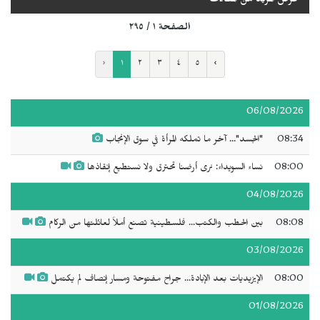
عرض المزيد من المقالات
الصفحة ١ / ٢٩٥
‹
١
٢
٣
٤
٥
›
06/08/2026
08:34
"الجسد"... آخر ما تملكه المرأة في سوق الإنجاب
08:00
نساء السويداء: نرى أرضنا تحترق ولا نستطيع إنقاذها
04/08/2026
08:08
بين الحطب والكتب... فلسطينية تصنع أملاً لعائلتها من الركام
03/08/2026
08:00
الإيزيديات بعد الإبادة... جراح مفتوحة ومسار إنصاف لم يكتمل
01/08/2026