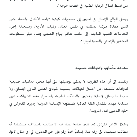
من أبسط أشكال الرعاية الطبية في لحظات حرجة".
ووصل الواقع الإنساني في الحيين إلى مستويات كارثية "واجه الأطفال والنساء وكبار
السن معاناة مركبة تمثلت في نقص الغذاء، وغياب الأدوية، واستحالة إجراء
التدخلات الطبية العاجلة، إلى جانب تفاقم جراح المصابين وعدم توفر مستلزمات
التخدير والإنعاش والعناية المركزة".
مشاهد مأساوية وانتهاكات جسيمة
ولفتت إلى أن هذه الظروف لا يمكن توصيفها على أنها مجرد تداعيات طبيعية
للنزاعات المسلحة، بل "تمثل انتهاكات جسيمة لمبادئ القانون الدولي الإنساني، ولا
سيما ما يتعلق بحماية المدنيين والمنشآت الطبية، واستمرار هذه الانتهاكات دون
مساءلة يهدد بفقدان الثقة العالمية بالمنظومة الإنسانية الدولية ودورها المفترض في
حماية المدنيين أثناء الحروب".
والهلال الأحمر الكردي كما تبين هدية عبد الله لا يطالب بامتيازات استثنائية أو
مطالب سياسية، بل يرفع نداءً إنسانياً بحتاً يركز على حق المدنيين، في أي مكان كانوا،