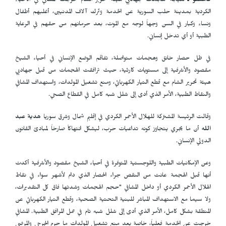
قامشلو ـ
نتيجة لهجمات جهاديي هيئة تحرير الشام خرجت المشافي في الأحياء
الكردية بمدينة حلب السورية عن الخدمة وتُرك آلاف المدنيين، أغلبهم أطفال
ونساء وكبار في السن وجهاً لوجه مع الموت، بعد حرمانهم من حقهم في الرعاية
الطبية أو أي تدخل إنساني.
في ظل حصار خانق وهجمات متواصلة، تفاقم الوضع الإنساني في أحياء الشيخ
مقصود والأشرفية إلى مستويات كارثية، حيث ترافقت الهجمات من قبل جهاديي
هيئة تحرير الشام مع قطع التيار الكهربائي، ومنع تشغيل المولدات، واستهداف المشافي
والنقاط الطبية، الأمر الذي أدى إلى شلل شبه كامل في القطاع الصحي.
وقالت الرئيسة المشتركة للهلال الأحمر الكردي في إقليم شمال وشرق سوريا
هدية عبد
الله
أن ما يجري يتجاوز كونه تداعيات حرب، ليشكل انتهاكاً صارخاً لمبادئ القانون
الدولي الإنساني.
وعن الإمكانيات الطبية واللوجستية المتوفرة في أحياء الشيخ مقصود والأشرفية أكدت
أنها قبل الهجمة عانت من النقص جراء الحصار الذي دام لأشهر سواء في نقاط
الهلال الأحمر الكردي أو داخل المشافي "حجم الهجمات وشدتها فاق كل التقديرات،
ولا سيما مع الاستهداف المباشر للبنية التحتية الصحية، وقطع التيار الكهربائي عن
المنطقة بشكل كامل، الأمر الذي أدى إلى شلل شبه تام في عمل المرافق الطبية. المشافي
خرجت عن الخدمة فعلياً، خاصة بعد منع تشغيل المولدات ما حرم الجرحى والمرضى