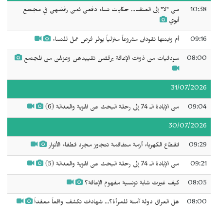
10:38
من "لا" إلى العنف... حكايات نساء دفعن ثمن رفضهن في مجتمع
أبوي
09:16
أم وابنتها تقودان مشروعاً منزلياً يوفر فرص عمل للنساء
08:00
سودانيات من ذوات الإعاقة يرفضن تقييدهن وعزلهن من المجتمع
31/07/2026
09:04
من الإبادة الـ 74 إلى رحلة البحث عن الهوية والعدالة (6)
30/07/2026
09:29
انقطاع الكهرباء أزمة متفاقمة تتجاوز مجرد انطفاء الأنوار
09:21
من الإبادة الـ 74 إلى رحلة البحث عن الهوية والعدالة (5)
08:05
كيف غيرت شابة تونسية مفهوم الإعاقة؟
08:00
هل العراق دولة آمنة للمرأة؟... شهادات تكشف واقعاً معقداً