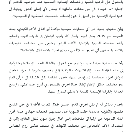
بالحصول على الرعاية الطبية والخدمات الإنسانية الأساسية عند تعرضهم للخطر أو
الإصابة "ما شهده الحي من مشاهد مأساوية لا يمكن لأي إنسان تحمّل رؤيتها، إن
حماية الحياة الإنسانية حق أصيل لا يجوز إخضاعه للحسابات العسكرية أو السياسية".
ويأتي حديثها بعيداً عن أي حسابات سياسية مؤكدةً أن الهلال الأحمر الكردي، ومنذ
تأسيسه عام 2019 وحتى اليوم، واصل أداء واجبه الإنساني في ظروف الحرب والسلم،
وقدم خدماته الطبية والإغاثية لآلاف المرضى والجرحى من مختلف القوميات
والانتماءات، دون أي تمييز، انطلاقاً من مبادئ الحياد والاستقلال والإنسانية".
وأختمت هدية عبد الله بدعوة المجتمع الدولي، وكافة المنظمات الإنسانية والحقوقية،
إلى عدم التزام الصمت إزاء الانتهاكات المرتكبة بحق المدنيين، وضرورة التحرك العاجل
لتوثيق الجرائم ومحاسبة المسؤولين عنها، وضمان شفافية نقل الحقيقة إلى الرأي العام
عبر مختلف وسائل الإعلام لإنقاذ حياة الجرحى والمصابين في أسرع وقت ممكن، وترسيخ
العدالة والكرامة الإنسانية كقيمة لا يمكن التنازل عنها.
والجدير بالذكر أنه تم نقل الجرحى الذين أصيبوا خلال المعارك الأخيرة في حيي الشيخ
مقصود والأشرفية بمدينة حلب السورية أثناء تصديهم لهجمات جهاديي هيئة تحرير
الشام المدعومة من تركيا إلى مقاطعات إقليم شمال وشرق سوريا لتقلي العلاج، وكان في
استقبالهم آلاف الأشخاص من مختلف المكونات في مشاهد تعكس روح التضامن