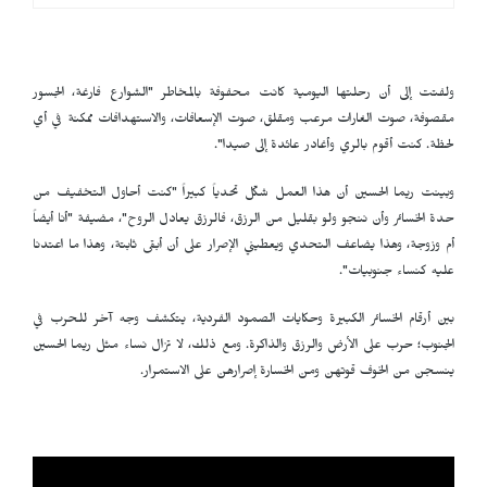
ولفتت إلى أن رحلتها اليومية كانت محفوفة بالمخاطر "الشوارع فارغة، الجسور
مقصوفة، صوت الغارات مرعب ومقلق، صوت الإسعافات، والاستهدافات ممكنة في أي
لحظة. كنت أقوم بالري وأغادر عائدة إلى صيدا".
وبينت ريما الحسين أن هذا العمل شكّل تحدياً كبيراً "كنت أحاول التخفيف من
حدة الخسائر وأن ننجو ولو بقليل من الرزق، فالرزق يعادل الروح"، مضيفة "أنا أيضاً
أم وزوجة، وهذا يضاعف التحدي ويعطيني الإصرار على أن أبقى ثابتة، وهذا ما اعتدنا
عليه كنساء جنوبيات".
بين أرقام الخسائر الكبيرة وحكايات الصمود الفردية، يتكشف وجه آخر للحرب في
الجنوب؛ حرب على الأرض والرزق والذاكرة. ومع ذلك، لا تزال نساء مثل ريما الحسين
ينسجن من الخوف قوتهن ومن الخسارة إصرارهن على الاستمرار.