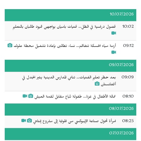
10/07/2026
10:02
فصول دراسية في الظل... فتيات باميان يواجهن قيود طالبان بالتعليم
09:12
أزمة مياه الحسكة تتفاقم... نساء تطالبن بإعادة تشغيل محطة علوك
09/07/2026
09:09
بعد حظر تعليم الفتيات... تنامي المدارس الدينية يثير الجدل في
أفغانستان
08:10
عمالة الأطفال في غزة… طفولة تُباع مقابل لقمة العيش
08/07/2026
08:25
امرأة تحوّل صناعة الإيبوكسي من الهواية إلى مشروع إنتاجي
07/07/2026