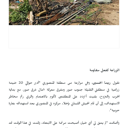
الزراعة كفعل مقاومة
تقول
ريما الحسين
، وهي مزارعة من منطقة المنصوري "أدير حوالي 20 خيمة
زراعية في منطقتي القليلة جنوب صور ومفرق معركة شمال شرق صور. مع بداية
الحرب والنزوح، بقيت أتردد على المنطقتين لأقوم بالاهتمام والري رغم مخاطر
الاستهداف، إلى أن قام الجيش اللبناني بإخلاء مركزه في المنصوري بعد استهدافه بغارة
حربية".
وأضافت "لم يتبق لي أي خيار، أصبحت مرغمة على الابتعاد، وكنت في هذا الوقت قد