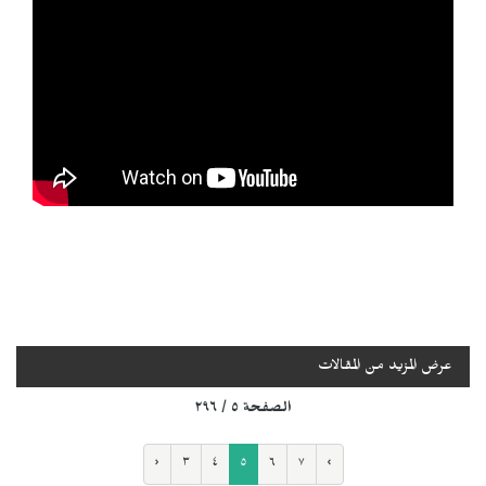
عرض المزيد من المقالات
الصفحة ٥ / ٢٩٦
‹
٣
٤
٥
٦
٧
›