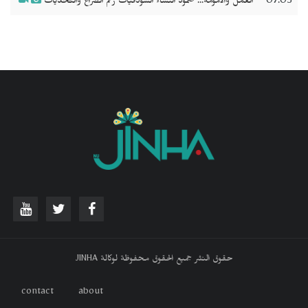
07:05
العمل والأمومة... صمود النساء السودانيات رغم الصراع والتحديات
حقوق النشر جميع الحقوق محفوظة لوكالة JINHA
contact
about