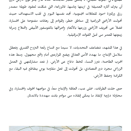
لبنان ـ
في الجنوب اللبناني، لا يمكن اعتبار الهجمات حدثاً عابراً يمرّ فوق الأرض دون
أن يترك آثاره العميقة في تربتها وناسها. فالزراعة، التي شكلت لعقود طويلة مصدر
رزقٍ وركيزة صمود للعائلات الجنوبية، تجد نفسها اليوم في قلب الاستهداف حيث
تحولت الأراضي الزراعية إلى مناطق خطر، والمواسم إلى رهانات مفتوحة على الخسارة،
فضلاً عن تجريف الأراضي وزرعها بالألغام وإحراقها بالفوسفور الأبيض واقتلاع وسرقة
زيتونها المعمر من قبل القوات الإسرائيلية.
في هذا المشهد، تتضاعف التحديات، لا سيما مع اتساع رقعة النزوح القسري وتعطل
سلاسل الإنتاج، ما يهدد الأمن الغذائي ويضع المزارعين أمام واقع مجهول. وسط هذه
الحرب الطاحنة، تبرز النساء كخط دفاع عن الأرض. لم تعد مشاركتهن في العمل
الزراعي مجرد دور اقتصادي، بل تحولت إلى فعل مقاومة يومي يتقاطع فيه البقاء مع
الكرامة وحفظ الأرض.
حين خلت الطرقات، حملن عبء العائلة والإنتاج معاً، في مواجهة الخوف والخسارة، وفي
محاولة دؤوبة لإنقاذ ما يمكن إنقاذه من مواسم باتت مهددة بالاندثار.