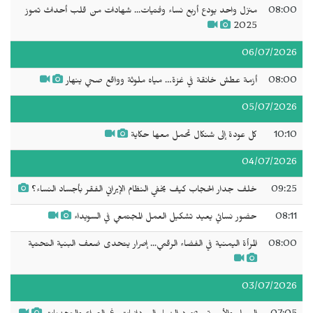
08:00
منزل واحد يودع أربع نساء وفتيات... شهادات من قلب أحداث تموز
2025
06/07/2026
08:00
أزمة عطش خانقة في غزة… مياه ملوثة وواقع صحي ينهار
05/07/2026
10:10
كل عودة إلى شنكال تحمل معها حكاية
04/07/2026
09:25
خلف جدار الحجاب كيف يخفي النظام الإيراني الفقر بأجساد النساء؟
08:11
حضور نسائي يعيد تشكيل العمل المجتمعي في السويداء
08:00
المرأة اليمنية في الفضاء الرقمي... إصرار يتحدى ضعف البنية التحتية
03/07/2026