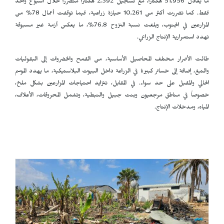
ما يعادل 51,956 هكتاراً، مع تسجيل 2,392 هكتاراً متضرراً خلال أسبوع واحد
فقط. كما تضررت أكثر من 10,261 حيازة زراعية، فيما توقفت أعمال 78% من
المزارعين في الجنوب، وبلغت نسبة النزوح 76.8%، ما يعكس أزمة غير مسبوقة
تهدد استمرارية الإنتاج الزراعي.
طالت الأضرار مختلف المحاصيل الأساسية، من القمح والخضروات إلى البقوليات
والتبغ، إضافة إلى خسائر كبيرة في الزراعة داخل البيوت البلاستيكية، ما يهدد الموسم
الحالي والمقبل على حد سواء. في المقابل، تتزايد احتياجات المزارعين بشكل ملحّ،
خصوصاً في مناطق مرجعيون وبنت جبيل والنبطية، وتشمل المحروقات، الأعلاف،
المياه، ومدخلات الإنتاج.