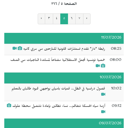
الصفحة ٥ / ٢٩٦
‹
٣
٤
٥
٦
٧
›
11/07/2026
08:25
رابطة "دار" تقدم استشارات قانونية للنازحين من سري كانيه
08:00
جمعية تونسية تجعل الاستقلالية مفتاحاً لمساندة الناجيات من العنف
10/07/2026
10:02
فصول دراسية في الظل... فتيات باميان يواجهن قيود طالبان بالتعليم
09:12
أزمة مياه الحسكة تتفاقم... نساء تطالبن بإعادة تشغيل محطة علوك
09/07/2026