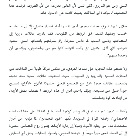
السني ومن هو الدرزي، لكن ليس لأن الناس تغيرت، بل لأن الظروف فرضت هذا
التصنيف"، مؤكدة أن العلاقات بقيت قائمة على الاحترام ذاته.
خلال ذروة التوتر، وجدت ياسمين أمين نفسها أمام اختبار حقيقي، إلا أن ما عاشته
بحسب وصفها، كشف عمق الروابط بين المكونات. فقد بادرت عائلات درزية إلى
استضافتها وتأمين الحماية لها داخل منازلها، رغم معرفتهم بانتمائها السني، خشية
تعرضها لأي أذى. وتقول "في وقت الخوف، كانوا هم من يطمئنونني، ويؤكدون أني
واحدة منهم".
ولا تقتصر هذه التجربة على بعدها الفردي، بل تعكس تاريخاً طويلاً من العلاقات بين
العائلات السنية والدرزية في السويداء، حيث استقرت عائلات سنية منذ عقود،
ونسجت علاقات جيرة وعمل مع المجتمع المحلي ومشاركة الأفراح والأتراح، لتصبح
جزءاً أصيل من نسيجه. وتؤكد ياسمين أمين أن هذه الروابط لم تضعف بفعل الأزمة،
بل ازدادت قوة وتماسك.
وأضافت "يبرز دور النساء في السويداء كركيزة أساسية في الحفاظ على هذا التماسك
الاجتماعي"، واصفة المرأة في السويداء بأنها "عمود المجتمع"، لما تؤديه من أدوار
متعددة، بدء من رعاية الأسرة، وصولاً إلى إدارة الأزمات وتعزيز روح التضامن، مشيرة
إلى أن النساء لعبن دوراً مهماً في تهدئة النفوس، واحتواء المخاوف، ونقل قيم التعايش