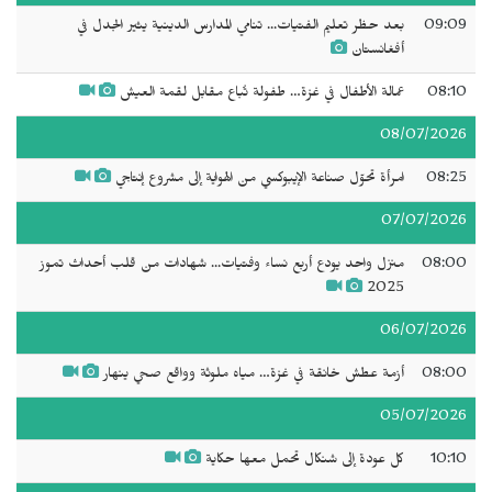
09:09
بعد حظر تعليم الفتيات... تنامي المدارس الدينية يثير الجدل في
أفغانستان
08:10
عمالة الأطفال في غزة… طفولة تُباع مقابل لقمة العيش
08/07/2026
08:25
امرأة تحوّل صناعة الإيبوكسي من الهواية إلى مشروع إنتاجي
07/07/2026
08:00
منزل واحد يودع أربع نساء وفتيات... شهادات من قلب أحداث تموز
2025
06/07/2026
08:00
أزمة عطش خانقة في غزة… مياه ملوثة وواقع صحي ينهار
05/07/2026
10:10
كل عودة إلى شنكال تحمل معها حكاية