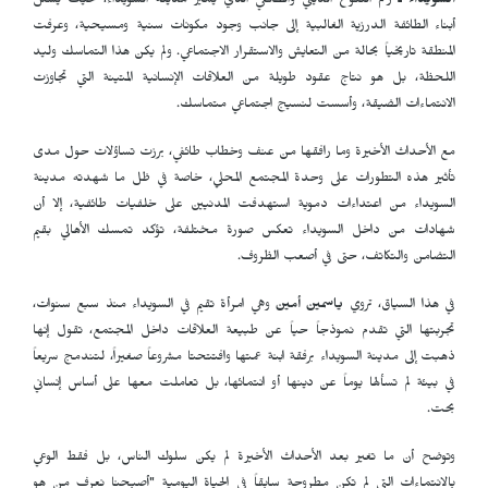
السويداء ـ
رغم التنوع الديني والطائفي الذي يميز مدينة السويداء، حيث يشكل
أبناء الطائفة الدرزية الغالبية إلى جانب وجود مكونات سنية ومسيحية، وعرفت
المنطقة تاريخياً بحالة من التعايش والاستقرار الاجتماعي. ولم يكن هذا التماسك وليد
اللحظة، بل هو نتاج عقود طويلة من العلاقات الإنسانية المتينة التي تجاوزت
الانتماءات الضيقة، وأسست لنسيج اجتماعي متماسك.
مع الأحداث الأخيرة وما رافقها من عنف وخطاب طائفي، برزت تساؤلات حول مدى
تأثير هذه التطورات على وحدة المجتمع المحلي، خاصة في ظل ما شهدته مدينة
السويداء من اعتداءات دموية استهدفت المدنيين على خلفيات طائفية، إلا أن
شهادات من داخل السويداء تعكس صورة مختلفة، تؤكد تمسك الأهالي بقيم
التضامن والتكاتف، حتى في أصعب الظروف.
في هذا السياق، تروي
ياسمين أمين
وهي امرأة تقيم في السويداء منذ سبع سنوات،
تجربتها التي تقدم نموذجاً حياً عن طبيعة العلاقات داخل المجتمع، تقول إنها
ذهبت إلى مدينة السويداء برفقة ابنة عمتها وافتتحتا مشروعاً صغيراً، لتندمج سريعاً
في بيئة لم تسألها يوماً عن دينها أو انتمائها، بل تعاملت معها على أساس إنساني
بحت.
وتوضح أن ما تغير بعد الأحداث الأخيرة لم يكن سلوك الناس، بل فقط الوعي
بالانتماءات التي لم تكن مطروحة سابقاً في الحياة اليومية "أصبحنا نعرف من هو