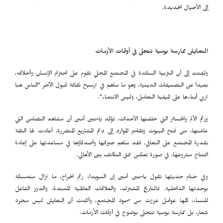
إلى الأجيال الجديدة.
التعايش ممارسة يومية تتجلى في أوقات الأزمات
ولفتت إلى أن التربية السائدة في المجتمع المحلي تقوم على احترام الإنسان وأخلاقه،
بعيداً عن التصنيفات الدينية، وهو ما ساهم في ترسيخ ثقافة قبول الآخر "الناس هنا
تربي أبناءها على كيفية التعامل، وليس الانتماء".
ورغم الألم والخسائر التي خلفتها الأحداث، تؤكد ياسمين أمين أن مشاهد التضامن التي
عاشتها، من فتح البيوت وتقاسم الموارد إلى دعم المشاريع المتضررة، أعادت لها الثقة
بقدرة المجتمع على التعافي. فقد ساهم جيرانها وأصدقاؤها في مساعدتها على إعادة
افتتاح مشروعها، في صورة تعكس عمق التكاتف بين الأهالي.
وفي ختام حديثها تقول ياسمين أمين إن السويداء رغم الجراح، ما تزال متمسكة
بوحدتها الداخلية. فالتاريخ المشترك، والعلاقات العائلية الممتدة، والدور الفاعل
للنساء، كلها عوامل عززت من صمود المجتمع، وأكدت أن التعايش ليس مجرد
شعار، بل ممارسة يومية تتجلى بوضوح في أوقات الأزمات.