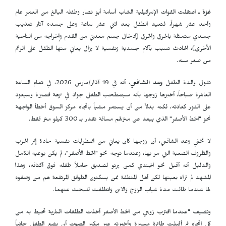
غزة ـ
اعتقلت القوات الإسرائيلية الشاب أسامة أبو نصار وطفله البالغ من العمر عام
وأحد عشر شهراً، لتعيد الطفل بعد اثني عشر ساعة وعلى جسده آثار تعذيب
جسدي متمثلة بالحرق والخرق (إدخال جسم معدني من القدم وإخراجه من الناحية
الأخرى)، الحادث تسبب بآلام جسدية ونفسية لا يزال يعاني منها الطفل على الرغم
من صغر سنه.
تقول والدة الطفل
وعد الشافعي
، أنه في 19 آذار/مارس 2026، في تمام الساعة
العاشرة صباحاً، أخبرها زوجها بأنه سيصطحب الطفل جواد في نزهة قصيرة وسيعود
على الفور كعادته، لكنه بدلاً من أن يستمر مشياً باتجاه مركز السوق أخطأ الواجهة
نحو "الخط الأصفر" الذي يبعد عن منزلهم مسافة تقدر بـ 300 كيلو متر فقط.
لا تخفي وعد الشافعي، أن زوجها كان يعاني من اضطرابات نفسية حادة إثر الحرب
والظروف الصعبة التي مر بها، وعندما توجه نحو "الخط الأصفر"، لم يكن بوعيه الكامل
والدليل أنه أقبل نحو الجندي كمن يرنو لصديق حاملاً طفله فوق أكتافه، وهذا
المشهد لم تراه بعينها لكن أهل المنطقة ممن يسكنون الطوابق المرتفعة هم من وصفوه
لها عندما طالت مدة غياب الزوج والابن وانطلقت للبحث عنهما.
وتضيف "عندما اقترب زوجي من الخط الأصفر أخذت الطلقات النارية تحيط به من
كل اتجاه ثم أقبلت طائرة مسيرة وأخبرته عبر مكبر الصوت أن يضع الطفل جانباً