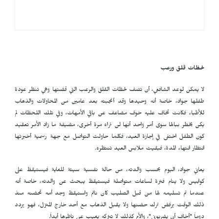
لحظات قلق ورعب
لا يمكن لوعد الشافعي، أن تصف لحظات القلق والرعب التي قضتها وهي تنظر عودة
طفلها جواد، خاصة أنه وحيدها وقد أنجبته بعد عامين من المحاولات والذهاب
للأطباء فكانت تخاف عليه خوف مضاعف عن باقي الأمهات، وفي تلك اللحظات لم
يكن يخطر ببالها سوى أمر واحد أنها لن تراه مرة أخرى، مضيفة ما زاد الأمر تعقيد
كون الطفل اختفى في إجازة العيد، فكلما حاولت التواصل مع جهة رسمية أخبرتها
انتظار انتهاء المدة، فبقيت ملابس العيد تنتظره.
يعاني جواد، اليوم بحسب والدته، من حالة نفسية سيئة للغاية فيستيقظ على
كوابيس ولا ينام فترة لساعات متواصلة فيستيقظ يبحث عن والدته، خاصة أنه
عندما تم تسليمه لها من قبل الصليب كان نائم واستيقظ وجد أمه تحضنه منذ
ذلك الوقت يرفض ترك حضنها ولا يقبل الذهاب مع أحد خارج المنزل، فهو يردد
دوماً "أخاف أن يضربوني"، والأم كذلك لا تتركه يغيب عن ناظرها أبداً.