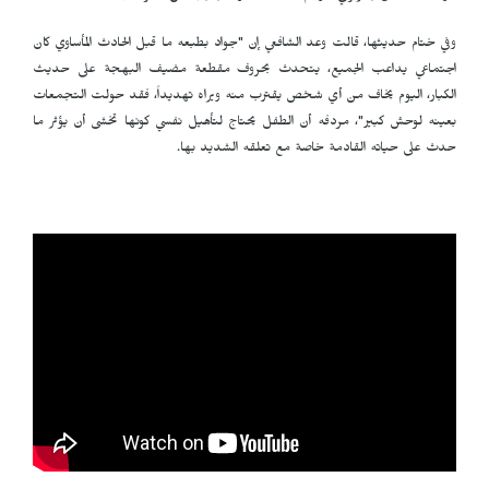
وفي ختام حديثها، قالت وعد الشافعي إن "جواد بطبعه ما قبل الحادث المأساوي كان
اجتماعي يداعب الجميع، يتحدث بحروف مقطعة مضيف البهجة على حديث
الكبار، اليوم يخاف من أي شخص يقترب منه ويراه تهديداً، فقد حولت التجمعات
بعينه لوحش كبير"، مردفه أن الطفل يحتاج لتأهيل نفسي كونها تخشى أن يؤثر ما
حدث على حياته القادمة خاصة مع تعلقه الشديد بها.