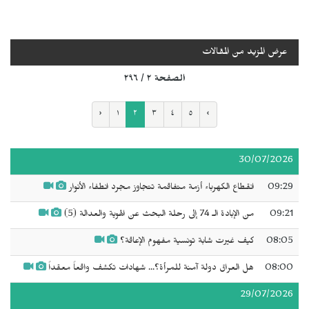
عرض المزيد من المقالات
الصفحة ٢ / ٢٩٦
‹
١
٢
٣
٤
٥
›
30/07/2026
09:29
انقطاع الكهرباء أزمة متفاقمة تتجاوز مجرد انطفاء الأنوار
09:21
من الإبادة الـ 74 إلى رحلة البحث عن الهوية والعدالة (5)
08:05
كيف غيرت شابة تونسية مفهوم الإعاقة؟
08:00
هل العراق دولة آمنة للمرأة؟... شهادات تكشف واقعاً معقداً
29/07/2026