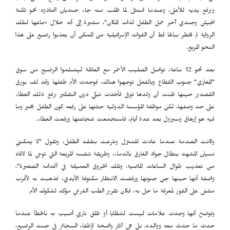
ويرفع يديه للأعلى، وعندما امتثل لما طُلب منه جاء جنديان اقتادوه نحو ثكنة
الجيش وجندي آخر حمل الطفل لذات المكان"، مشيرة إلى أنه خلال سماعها لتلك
الرواية لم يخطر ببالها قط أن القوات الإسرائيلية من الممكن أن يعذبوا رضيع على هذا
النحو المريع.
بعد نحو 12 ساعة، تواصل الصليب الأحمر مع العائلة ليتسلموا الرضيع من سوق
"المغازي" جنوب القطاع وبالفعل توجهوا هناك، فوجدت الأم طفلها وقد لف بورق
القصدير حينها ظنت أن ولدها توفى فأخذت تبكي دون التفكير برفع ذلك الغطاء
على حد وصفها، لكن موظفة المؤسسة الدولية حثتها على رفعه كون الطفل بخير وما
فيه هو إرهاق وسيزول بعد عدة أيام، فاستجمعت شجاعتها ورفعت الغطاء.
وكانت الصدمة عندما عادت للمنزل وشرعت بتفقد الطفل، وتقول "لا يمكنني
نسيان المشهد بنطال جواد الغارق بالدماء، وطريقة تنفسه المريعة التي توحي لما لاقاه
من تعذيب طوال الساعات الماضية، وتلك الخروق العميقة في أقدامه الصغيرة"،
واصفة أنها حينها جن جنونها ورفضت الانتظار مكتوفة الأيدي، فذهبت به لأقرب
مشفى على الفور لمعرفة ما حل به، فكان تقرير الطب الشرعي مؤكد لشكوك الأم.
وتوضح أنها وجدت علامات ليست لشظايا أو طلق ناري أصيب به بالخطأ عندما
حدث ما حدث معه ووالده، بل هي آثار واضحة لإطفاء السجائر في جسد الرضيع،