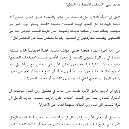
أهمها يبقى "التمكين الاقتصادي والتعليم".
تقول إن "المرأة القادرة على الاعتماد على ذاتها والمتعلمة لسبل العصر، تصبح أقل
عرضة للهشاشة التي تجعلها فريسة للعنف"، مضيفةً "النساء يشكلن جزءاً كبيراً من
المجتمع وهناك نماذج نسائية ناجحة ومُلهمة، لكن ممارسة العنف ضدهن يحد من
فاعليتهن ويضعف مشاركتهن في التنمية، وهو ما ينعكس سلباً على المجتمع ككل".
من زاوية أخرى، تقدم
فتحية حسن
، مواطنة يمنية، تحليلاً اجتماعياً لجذور المشكلة،
مشيرة إلى أن المرأة تتعرض للعنف في معظم الأحيان بسبب "معتقدات المجتمع"
وتضرب مثلاً بالفكرة الراسخة لدى بعض الأسر التي تتعامل مع المرأة على أنها
"مجرد أداة لخدمة الرجل" وعندما تحاول المرأة أن تضع حدوداً أو تعبر عن تعبها،
يقابلها الرجل بالتمادي الذي قد يتطور إلى "الضرب أو العنف اللفظي".
وترى أن التربية داخل الأسرة تلعب دوراً حاسماً في تشكيل وعي الأبناء، موضحة أن
الاحترام المتبادل يبدأ من البيت "عندما تكون التربية سليمة، يدرك الرجل أن
المرأة ليست أقل منه، وأن العلاقة بينهما قائمة على الاحترام".
وتشير إلى أن بعض الأسر ما تزال تنظر إلى المرأة باعتبارها مجرد أداة لخدمة الرجل،
الأمر الذي يفتح الباب لممارسات عنيفة قد تكون جسدية أو لفظية "العنف ليس