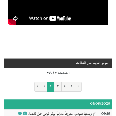
عرض المزيد من المقالات
الصفحة ٢ / ٢٩٦
‹
١
٢
٣
٤
٥
›
01/08/2026
09:16
أم وابنتها تقودان مشروعاً منزلياً يوفر فرص عمل للنساء