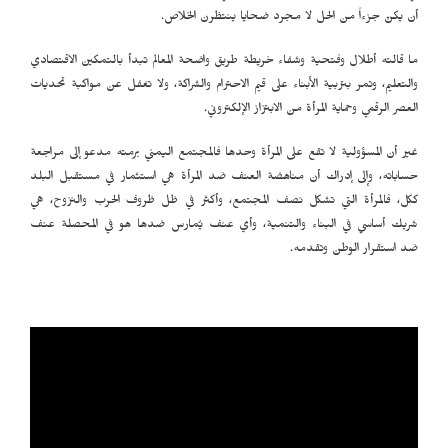
أن يكنّ جزءاً من الحل لا مجرد ضحايا ينتظرن الخلاص.
ما قالته أطلال وفتحية وشفاء خريطة طريق واضحة المعالم تبدأ بالتمكين الاقتصادي
والتعليم، وتمر بتربية الأبناء على قيم الاحترام والشراكة، ولا تغفل عن مواكبة تحديات
العصر الرقمي وحماية المرأة من الابتزاز الإلكتروني.
غير أن المسؤولية لا تقع على المرأة وحدها فالمجتمع اليمني برمته مدعو إلى مراجعة
حساباته، وإلى إدراك أن مناهضة العنف ضد المرأة هي استثمار في مستقبل البلد
ككل، فالمرأة التي تشكل نصف المجتمع، وأكثر في ظل ظروف الحرب والنزوح، هي
شريك أساسي في البناء والتنمية، وأي عنف يُمارس ضدها هو في المحصلة عنف
ضد استقرار الوطن وتقدمه.