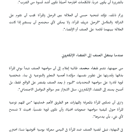
بالضرورة أن يكون ضرباً، فالكلمات الجارحة أحياناً تكون أشد قسوة من الضرب".
ورغم ذلك، تؤكد فتحية حسن أن العلاقة بين الرجل والمرأة يجب أن تقوم على
الشراكة والتكامل "الرجل شريك المرأة، ولا يمكن لأي مجتمع أن يستقيم إذا كانت
العلاقة بينهما قائمة على العنف أو الإقصاء".
عندما ينتقل العنف إلى الفضاء الإلكتروني
من جهتها، تشير
شفاء محمد
، طالبة إعلام، إلى أن مواجهة العنف تبدأ بوعي المرأة
بذاتها وقدرتها على تطوير نفسها، مؤكدة أهمية التعليم والتوعية في بناء شخصية
قوية قادرة على مواجهة التحديات "اليوم لم يعد العنف يقتصر على الواقع فقط، بل
أصبح يمتد إلى الفضاء الإلكتروني، مثل الابتزاز عبر مواقع التواصل الاجتماعي".
وترى أن تمكين المرأة بالمعرفة والمهارات هو الطريق الأهم لحمايتها "من المهم توعية
المرأة حول كيفية مواجهة صعوبات الحياة، وأن تكون قوية نفسياً، بحيث لا تسمح
لأي شيء بأن يدمرها".
في النهاية، تبقى قضية العنف ضد المرأة في اليمن معركة يومية تخوضها نساءٌ اخترن