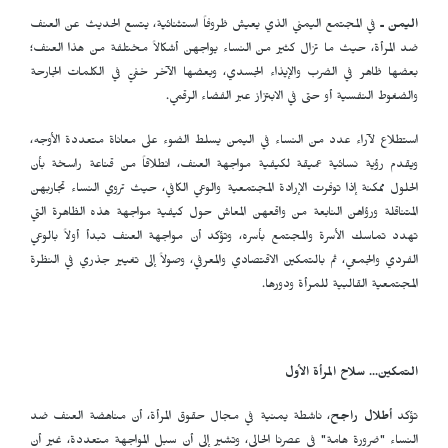
اليمن ـ
في المجتمع اليمني الذي يعيش ظروفاً استثنائية، يتسع الحديث عن العنف
ضد المرأة، حيث ما تزال كثير من النساء يواجهن أشكالاً مختلفة من هذا العنف؛
بعضها ظاهر في الضرب والإيذاء الجسدي، وبعضها الآخر خفيّ في الكلمات الجارحة
والضغوط النفسية أو حتى في الابتزاز عبر الفضاء الرقمي.
استطلاع لآراء عدد من النساء في اليمن يسلط الضوء على معاناة متعددة الأوجه،
ويقدم رؤية نسائية عميقة لكيفية مواجهة العنف، انطلاقاً من قناعة راسخة بأن
الحلول ممكنة إذا توفرت الإرادة المجتمعية والوعي الكافي، حيث تروي النساء تجاربهن
المتناقلة ورؤاهن النابعة من واقعهن المعاش حول كيفية مواجهة هذه الظاهرة التي
تهدد تماسك الأسرة والمجتمع بأسره، وتؤكد أن مواجهة العنف تبدأ أولاً بالوعي
الفردي والجمعي، ثم بالتمكين الاقتصادي والمعرفي، وصولاً إلى تغيير جذري في النظرة
المجتمعية القالبية للمرأة ودورها.
التمكين... سلاح المرأة الأول
تؤكد
أطلال راجح
، ناشطة يمنية في مجال حقوق المرأة، أن مناهضة العنف ضد
النساء "ضرورة هامة" في عصرنا الحالي، وتشير إلى أن سبل المواجهة متعددة، غير أن