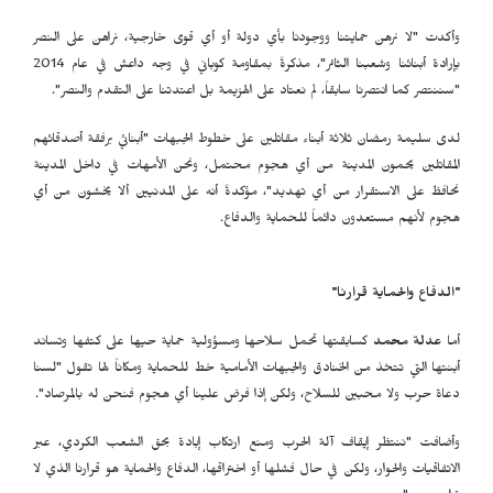
وأكدت "لا نرهن حمايتنا ووجودنا بأي دولة أو أي قوى خارجية، نراهن على النصر
بإرادة أبنائنا وشعبنا الثائر"، مذكرةً بمقاومة كوباني في وجه داعش في عام 2014
"سننتصر كما انتصرنا سابقاً، لم نعتاد على الهزيمة بل اعتدتنا على التقدم والنصر".
لدى سليمة رمضان ثلاثة أبناء مقاتلين على خطوط الجبهات "أبنائي برفقة أصدقائهم
المقاتلين يحمون المدينة من أي هجوم محتمل، ونحن الأمهات في داخل المدينة
نحافظ على الاستقرار من أي تهديد"، مؤكدةً أنه على المدنيين ألا يخشون من أي
هجوم لأنهم مستعدون دائماً للحماية والدفاع.
"الدفاع والحماية قرارنا
"
أما
عدلة محمد
كسابقتها تحمل سلاحها ومسؤولية حماية حيها على كتفها وتساند
أبنتها التي تتخذ من الخنادق والجبهات الأمامية خط للحماية ومكاناً لها تقول "لسنا
دعاة حرب ولا محبين للسلاح، ولكن إذا فرض علينا أي هجوم فنحن له بالمرصاد".
وأضافت "ننتظر إيقاف آلة الحرب ومنع ارتكاب إبادة بحق الشعب الكردي، عبر
الاتفاقيات والحوار، ولكن في حال فشلها أو اختراقها، الدفاع والحماية هو قرارنا الذي لا