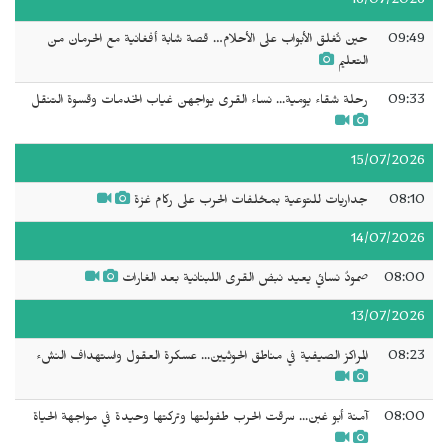
16/07/2026
09:49
حين تُغلق الأبواب على الأحلام… قصة شابة أفغانية مع الحرمان من
التعليم
09:33
رحلة شقاء يومية... نساء القرى يواجهن غياب الخدمات وقسوة التنقل
15/07/2026
08:10
جداريات للتوعية بمخلفات الحرب على ركام غزة
14/07/2026
08:00
صمودٌ نسائي يعيد نبض القرى اللبنانية بعد الغارات
13/07/2026
08:23
المراكز الصيفية في مناطق الحوثيين... عسكرة العقول واستهداف النشء
08:00
آمنة أبو غبن... سرقت الحرب طفولتها وتركتها وحيدة في مواجهة الحياة