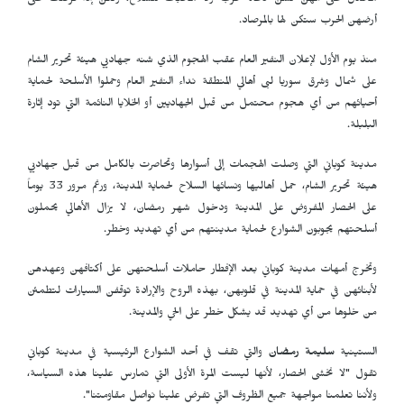
محدق على أنهن لسن دعاة حرب ولا محبات للسلاح، ولكن إذا فرضت على
أرضهن الحرب ستكن لها بالمرصاد.
منذ يوم الأول لإعلان النفير العام عقب الهجوم الذي شنه جهاديي هيئة تحرير الشام
على شمال وشرق سوريا لبى أهالي المنطقة نداء النفير العام وحملوا الأسلحة لحماية
أحيائهم من أي هجوم محتمل من قبل الجهاديين أو الخلايا النائمة التي تود إثارة
البلبلة.
مدينة كوباني التي وصلت الهجمات إلى أسوارها وتحاصرت بالكامل من قبل جهاديي
هيئة تحرير الشام، حمل أهاليها ونسائها السلاح لحماية المدينة، ورغم مرور 33 يوماً
على الحصار المفروض على المدينة ودخول شهر رمضان، لا يزال الأهالي يحملون
أسلحتهم يجوبون الشوارع لحماية مدينتهم من أي تهديد وخطر.
وتخرج أمهات مدينة كوباني بعد الإفطار حاملات أسلحتهن على أكتافهن وعهدهن
لأبنائهن في حماية المدينة في قلوبهن، بهذه الروح والإرادة توقفن السيارات لتطمئن
من خلوها من أي تهديد قد يشكل خطر على الحي والمدينة.
الستينية
سليمة رمضان
والتي تقف في أحد الشوارع الرئيسية في مدينة كوباني
تقول "لا نخشى الحصار، لأنها ليست المرة الأولى التي تمارس علينا هذه السياسة،
ولأننا تعلمنا مواجهة جميع الظروف التي تفرض علينا نواصل مقاومتنا".