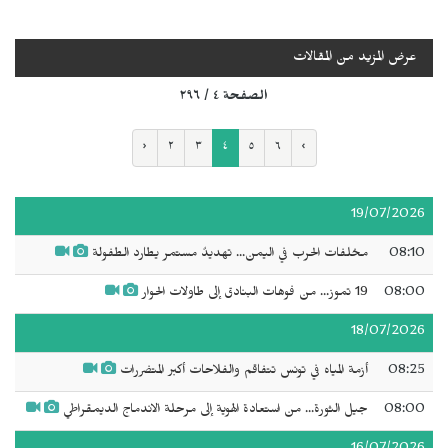
عرض المزيد من المقالات
الصفحة ٤ / ٢٩٦
‹
٢
٣
٤
٥
٦
›
19/07/2026
08:10
مخلفات الحرب في اليمن... تهديدٌ مستمر يطارد الطفولة
08:00
19 تموز... من فوهات البنادق إلى طاولات الحوار
18/07/2026
08:25
أزمة المياه في تونس تتفاقم والفلاحات أكبر المتضررات
08:00
جيل الثورة... من استعادة الهوية إلى مرحلة الاندماج الديمقراطي