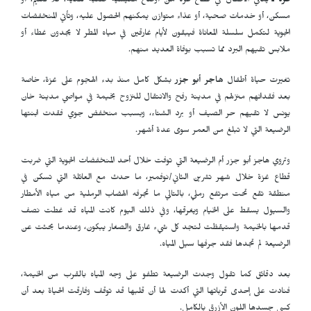
غزة ـ
يعاني الأطفال في قطاع غزة من أوضاع معيشية صعبة للغاية، فلا تعليم، أو
مسكن، أو خدمات صحية، أو عذاء متوازن يمكنهم الحصول عليه، وتأتي المنخفضات
الجوية لتكمل سلسلة المعاناة فيبقون لأيام غارقين في مياه المطر لا يجدون غطاء أو
ملابس تقيهم البرد مما تسبب بوفاة العديد منهم.
تغيرت حياة أطفال
هاجر أبو جزر
بشكل كامل منذ بدء الهجوم على غزة، خاصة
بعد فقدانهم منزلهم في مدينة رفح والانتقال للنزوح بخيمة في مواصي مدينة خان
يونس لا تقيهم حر الصيف أو برد الشتاء، وبسبب منخفض جوي فقدت ابنتها
الرضيعة التي لا تبلغ من العمر سوى عدة أشهر.
وتروي هاجز أبو جزر أم الرضيعة التي توفت خلال أحد المنخفضات الجوية التي ضربت
قطاع غزة خلال شهر تشرين الثاني/نوفمبر، ما حدث مع العائلة التي تسكن في
منطقة تقع تحت مرتفع رملي، بالتالي ما تجرفه الهضاب الرملية من مياه الأمطار
والسيول يسقط على الخيام ويغرقها، وفي ذلك اليوم كانت المياه قد غطت نصف
قدمها بالخيمة واستيقظت لتجد كل شيء غارق والصغار يبكون، وعندما بحثت عن
الرضيعة لم تجدها فقد جرفها سيل المياه.
بعد دقائق كما تقول وجدت الرضيعة تطفو على وجه المياه بالقرب من الخيمة،
فنادت على إحدى قرباتها التي أكدت لها أن قلبها قد توقف وفارقت الحياة بعد أن
كسى جسدها اللون الأزرق بالكامل.