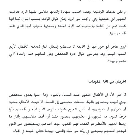
لم تكن تمتلك الرضيعة رهف، بحسب شهادة والدتها ملابس تقيها البرد فعاشت
الشهور التي عاشتها وهي ترتجف من البرد وتبكي طوال الوقت بسبب الجوع، كما أنها
كانت تنام على قطعة بلاستيك كما أفراد العائلة ووسادتها حجاب أمها الذي تلفه
تحت رأسها.
تروي هاجر أبو جزر أنها في الخيمة لا تستطيع إشعال النار لتدفئة الأطفال الأربع
البقية، ليبقوا وهم يصرخون طوال فترة المنخفض وعلى لسانهم جملة واحدة "أمي
نشعر بالبرد".
الحرمان من كافة المقومات
لا تخفي الأم أن الأطفال يخشون تلبد السماء بالغيوم، وإذا سمعوا بقدوم منخفض
جوي قريب يستمرون بالبكاء لساعات متوسلين إلى السماء ألا تبعث الأمطار، خشية
أن تغرقهم أو تمرضهم، أما قبل الهجوم كانوا ينتظرون المطر ليلعبوا تحته ويتبلّوا
فرحاً. اليوم، هم غارقون في مخاوفهم، يتمنون فقط أن تجف ملابسهم، وأكثر ما
يرتبط لديهم بالأمطار هو الفقد، فهم يخشون موت أحدهم، ويستيقظون من النوم
ليجدوا أنفسهم يسبحون في بركة من المياه والطين، وبينما تتطاير الخيمة في الهواء.