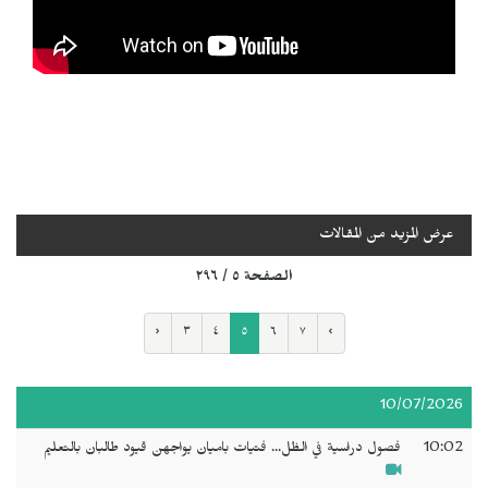
عرض المزيد من المقالات
الصفحة ٥ / ٢٩٦
‹
٣
٤
٥
٦
٧
›
10/07/2026
10:02
فصول دراسية في الظل... فتيات باميان يواجهن قيود طالبان بالتعليم