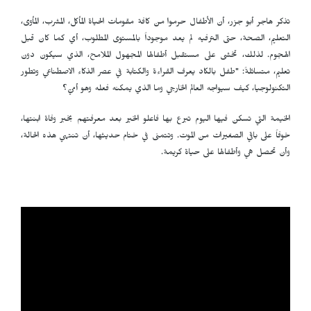
تذكر هاجر أبو جزر، أن الأطفال حرموا من كافة مقومات الحياة المأكل، المشرب، المأوى،
التعليم، الصحة، حتى الترفيه لم يعد موجوداً بالمستوى المطلوب، أي كما كان قبل
الهجوم. لذلك، تخشى على مستقبل أطفالها المجهول الملامح، الذي سيكون دون
تعليم، متسائلةً: "طفل بالكاد يعرف القراءة والكتابة في عصر الذكاء الاصطناعي وتطور
التكنولوجيا، كيف سيواجه العالم الخارجي وما الذي يمكنه فعله وهو أميّ؟
الخيمة التي تسكن فيها اليوم تبرع بها فاعلو الخير بعد معرفتهم بخبر وفاة ابنتها،
خوفاً على باقي الصغيرات من الموت. وتتمنى في ختام حديثها، أن تنتهي هذه الحالة،
وأن تحصل هي وأطفالها على حياة كريمة.