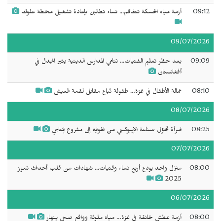
09:12
أزمة مياه الحسكة تتفاقم... نساء تطالبن بإعادة تشغيل محطة علوك
09/07/2026
09:09
بعد حظر تعليم الفتيات... تنامي المدارس الدينية يثير الجدل في
أفغانستان
08:10
عمالة الأطفال في غزة… طفولة تُباع مقابل لقمة العيش
08/07/2026
08:25
امرأة تحوّل صناعة الإيبوكسي من الهواية إلى مشروع إنتاجي
07/07/2026
08:00
منزل واحد يودع أربع نساء وفتيات... شهادات من قلب أحداث تموز
2025
06/07/2026
08:00
أزمة عطش خانقة في غزة… مياه ملوثة وواقع صحي ينهار