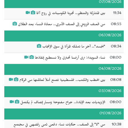
07/08/2026
11:34
بين المشاركة والتنظيم... تجربة الكومينات في روج آفا
08:55
من العنف الزوجي إلى العنف الأسري... معاناة النساء بعد الطلاق
06/08/2026
08:34
"الجسد"... آخر ما تملكه المرأة في سوق الإنجاب
08:00
نساء السويداء: نرى أرضنا تحترق ولا نستطيع إنقاذها
04/08/2026
08:08
بين الحطب والكتب... فلسطينية تصنع أملاً لعائلتها من الركام
03/08/2026
08:00
الإيزيديات بعد الإبادة... جراح مفتوحة ومسار إنصاف لم يكتمل
01/08/2026
10:38
من "لا" إلى العنف... حكايات نساء دفعن ثمن رفضهن في مجتمع