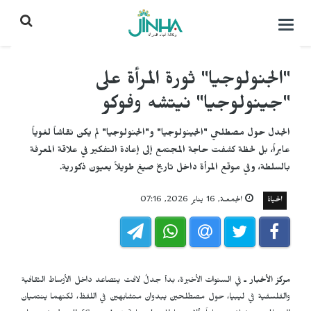
التحكم
بالقائمة
"الجنولوجيا" ثورة المرأة على
"جينولوجيا" نيتشه وفوكو
الجدل حول مصطلحي "الجينولوجيا" و"الجنولوجيا" لم يكن نقاشاً لغوياً
عابراً، بل لحظة كشفت حاجة المجتمع إلى إعادة التفكير في علاقة المعرفة
بالسلطة، وفي موقع المرأة داخل تاريخ صيغ طويلاً بعيون ذكورية.
الحياة
الجمعـة, 16 يناير 2026, 07:16
مركز الأخبار ـ
في السنوات الأخيرة، بدأ جدلٌ لافت يتصاعد داخل الأوساط الثقافية
والفلسفية في ليبيا، حول مصطلحين يبدوان متشابهين في اللفظ، لكنهما ينتميان