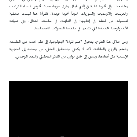
والجامعات، وإلى تجربة عملية في إقليم شمال وشرق سوريا، حيث تخوض النساء الكرديات
والعربيات والأرمنيات والسوريات عموماً تجربة فريدة. فالمرأة هنا ليست متلقية
للمعرفة، بل فاعلة في إنتاجها: في المقاومة، في ساحات القتال، وفي صياغة
الأيديولوجية الجديدة التي تضعها في مقدمة التحولات الاجتماعية.
ومن خلال هذا الطرح، يتحول "علم المرأة" الجنولوجيا، إلى علم يجمع بين الفلسفة
والعلم والروح والعاطفة، لأنه لا يكتفي بالتحليل العقلي، بل يستند إلى التجربة
الإنسانية بكل أبعادها، ويسعى إلى خلق توازن بين الفكر التحليلي والبعد الوجداني.