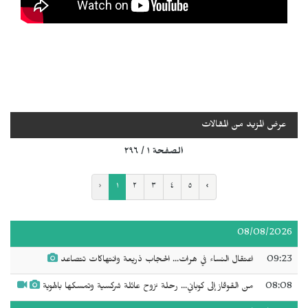
عرض المزيد من المقالات
الصفحة ١ / ٢٩٦
‹
١
٢
٣
٤
٥
›
08/08/2026
09:23
اعتقال النساء في هرات... الحجاب ذريعة وانتهاكات تتصاعد
08:08
من القوقاز إلى كوباني... رحلة نزوح عائلة شركسية وتمسكها بالهوية