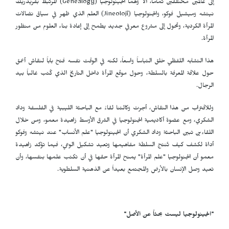
إلى عالمين مختلفين تماماً، ألا وهما الجينولوجيا (
Genealogy
) المرتبط بفريدريك
نيتشه وميشيل فوكو، والجنولوجيا (
Jineolojî
) العلم الذي ظهر في سياق نضالات
المرأة الكردية، وتحول إلى مشروع معرفي جديد يطمح إلى إعادة بناء العلوم من منظور
المرأة.
هذا التشابه اللفظي خلق التباساً واسعاً، لكنه في الوقت نفسه فتح باباً لنقاش أعمق
حول علاقة المعرفة بالسلطة، وحول موقع المرأة داخل التاريخ الذي كُتب غالباً بيد
الرجال.
وللاقتراب من هذا النقاش، أجرت وكالتنا لقاءً مع الباحثة الليبية في الفلسفة وداد
الشكري، ومع عضوة أكاديمية الجنولوجيا في الشرق الأوسط زاهيدة معمو، ومن خلال
اللقاءين تبين الباحثة وداد الشكري أن الجينولوجيا "علم الأنساب" عند نيتشه وفوكو
أداة لكشف كيف تُنتج السلطة مفاهيمها وتعيد تشكيل الوعي، فيما تؤكد زاهيدة
معمو أن الجنولوجيا "علم المرأة" يمنح المرأة حقها في أن تكتب علمها بنفسها، وأن
تعيد وصل الإنسان بالأرض والمجتمع بعيداً عن الذهنية السلطوية.
"
الجينولوجيا ليست بحثاً عن الأصل"