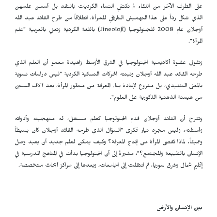
على الطرف الآخر من اللقاء لم تكتفي النساء الكرديات بالنقد بل أسسن علمهن
الذي شكل رداً على هذا التهميش التاريخي للمرأة، انطلاقاً من طرح القائد عبد الله
أوجلان عام 2008 للجنولوجيا (
Jineolojî
) باللغة الكردية وتعني بالعربية "علم
المرأة".
وتقول عضوة أكاديمية الجنولوجيا في الشرق الأوسط زاهيدة معمو أن العلم الذي
طرحه القائد عبد الله أوجلان وتبنته الحركات النسائية الكردية "ليس دراسات نسوية
بالمعنى التقليدي، بل مشروع لإعادة بناء المعرفة من منظور المرأة، بعد آلاف السنين
من هيمنة الذهنية الذكورية على العلوم".
وتشرح أن القائد أوجلان قدم الجنولوجيا كعلم مستقل، له منهجيته وأدواته
وأسئلته، وليس مجرد تيار فكري "السؤال الذي طرحه القائد أوجلان كان بسيطاً
وعميقاً، لماذا تُقصى المرأة من إنتاج المعرفة؟ وكيف يمكن لعلم جديد أن يعيد وصل
الإنسان بالطبيعة والمجتمع؟"، مشيرةً إلى أن الجنولوجيا بدأت في المناهج المدرسية في
إقليم شمال وشرق سوريا، ثم انتقلت إلى الجامعات، وبعدها إلى مراكز أبحاث متخصصة.
بين الإنسان والأرض