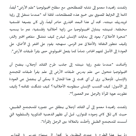
ولفتت زاهيدة معمو إلى تشابه المصطلحين مع مطلح الجيولوجيا "علم الأرض" أيضاً،
لافتةً إلى الترابط المعنوي بين جميع هذه المصطلحات، قائلةً أنه "عندما ننتقل إلى رؤية
فريدريك نيتشه، نجد أن هذا البعد الجذري حاضر أيضاً، وإن كان بصيغة فلسفية
مختلفة. فنيتشه يتناول الجينولوجيا من زاوية أخلاقية وفلسفية، عبر ما يسميه
"شجرة الأخلاق"، يعود إلى بدايات الإنسان ليشرح كيف تتشكل مفاهيم الخير والشر،
وكيف تتطور الثقافة والأخلاق عبر الزمن. منهجه يقوم على الحفر في الأعماق، على
العودة إلى الأصل لفهم الحاضر، تماماً كما يفعل الجيولوجي حين يقرأ طبقات الأرض".
وأضافت "عندما نضع رؤية نيتشه إلى جانب طرح القائد أوجلان، يتضح أن
الجيولوجيا تتحول من علم يدرس طبقات الأرض إلى علم يقرأ طبقات المجتمع
والإنسان. فأوجلان يرى أن أي بحث في هذا المجال لا يمكن أن ينفصل عن العودة
إلى الأصول: كيف اكتسب الإنسان منظومته الأخلاقية؟ كيف تشكّلت ثقافته؟ وكيف
تطورت هوية المرأة والرجل عبر العصور؟".
ولفتت زاهيدة معمو إلى أن القائد أوجلان ينطلق من تصوره للمجتمع الطبيعي،
حيث كان لكل كائن وجوده المتوازن، قبل أن تظهر الذهنية الذكورية والسلطوية التي
أسست للمجتمع الطبقي وأخلّت بالعلاقة بين الرجل والمرأة".
ولم يبقَ هذا الطرح في حدود النظرية، بل تحوّل إلى منهاج يُدرس في المدارس