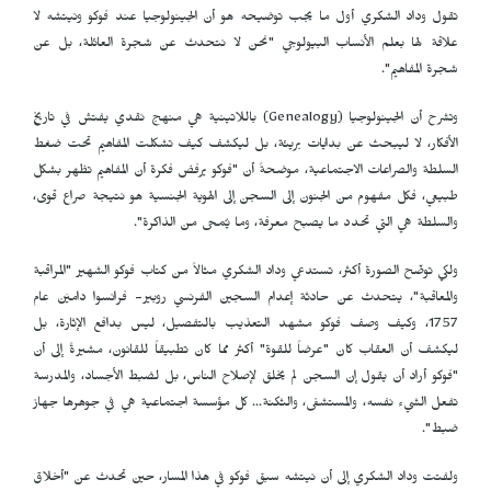
تقول وداد الشكري أول ما يجب توضيحه هو أن الجينولوجيا عند فوكو ونيتشه لا
علاقة لها بعلم الأنساب البيولوجي "نحن لا نتحدث عن شجرة العائلة، بل عن
شجرة المفاهيم".
وتشرح أن الجينولوجيا (
Genealogy
) باللاتينية هي منهج نقدي يفتش في تاريخ
الأفكار، لا ليبحث عن بدايات بريئة، بل ليكشف كيف تشكلت المفاهيم تحت ضغط
السلطة والصراعات الاجتماعية، موضحةً أن "فوكو يرفض فكرة أن المفاهيم تظهر بشكل
طبيعي، فكل مفهوم من الجنون إلى السجن إلى الهوية الجنسية هو نتيجة صراع قوى،
والسلطة هي التي تحدد ما يصبح معرفة، وما يُمحى من الذاكرة".
ولكي توضّح الصورة أكثر، تستدعي وداد الشكري مثالاً من كتاب فوكو الشهير "المراقبة
والمعاقبة"، يتحدث عن حادثة إعدام السجين الفرنسي روبير- فرانسوا داميَن عام
1757، وكيف وصف فوكو مشهد التعذيب بالتفصيل، ليس بدافع الإثارة، بل
ليكشف أن العقاب كان "عرضاً للقوة" أكثر مما كان تطبيقاً للقانون، مشيرةً إلى أن
"فوكو أراد أن يقول إن السجن لم يخلق لإصلاح الناس، بل لضبط الأجساد، والمدرسة
تفعل الشيء نفسه، والمستشفى، والثكنة… كل مؤسسة اجتماعية هي في جوهرها جهاز
ضبط".
ولفتت وداد الشكري إلى أن نيتشه سبق فوكو في هذا المسار، حين تحدث عن "أخلاق