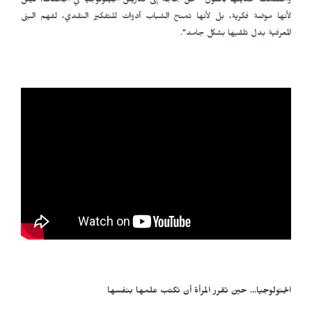
واختتمت حديثها بالقول "نحن بحاجة إلى تدريس الجينولوجيا في الجامعات. ليس
لأنها موضة فكرية، بل لأنها تمنح الشباب أدوات للتفكير النقدي، لفهم البنى
المعرفية بدل تلقيها بشكل جامد".
الجنولوجيا… حين تقرر المرأة أن تكتب علمها بنفسها