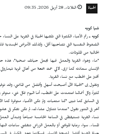
الحياة
الثلاثاء, 28 أبريل 2026, 09:35
شيا كويه
كويه ـ
رغم الأعباء الكثيرة التي تلقيها الحياة في القرية على ال
الضغوط النفسية التي تصاحبها أقل، وكذلك الأمراض الجسدية فالم
الخالية من الملوثات.
"ماء وهواء القرية والعمل فيها يجعل حياتك صحية"، هذه حكم
الإنسان سعادته كما ترى.
لالي حمد جمعة
من أهالي قرية تيماروكي 
تخبز على الحطب مع نساء القرية.
وتقول إن "الحياة الآن أصبحت أسهل وأفضل من الماضي، وقد توفرت
كثيراً، وكل أعمالنا اعتمدت على الحطب، أما اليوم فكل شيء متوفر
في السابق كما تبين "كنا متعبات ولم تكن الأشياء متوفرة كما ال
آخر في التنور تقول "عندما تتناول عشاءك، لم تكن تفكر في همّوم
نساء القرية تستيقظن في الساعة الخامسة صباحاً وتبدأن العمل؛
المساء. سواء برعاية المواشي أو بالعمل الزراعي تنقضي ساعات النهار