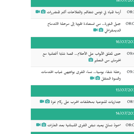
18/07/20
08:
أزمة المياه في تونس تتفاقم والفلاحات أكبر المتضررات
08:
جيل الثورة... من استعادة الهوية إلى مرحلة الاندماج
الديمقراطي
16/07/20
09:
حين تُغلق الأبواب على الأحلام… قصة شابة أفغانية مع
الحرمان من التعليم
09:
رحلة شقاء يومية... نساء القرى يواجهن غياب الخدمات
وقسوة التنقل
15/07/20
08:
جداريات للتوعية بمخلفات الحرب على ركام غزة
14/07/20
08:
صمودٌ نسائي يعيد نبض القرى اللبنانية بعد الغارات