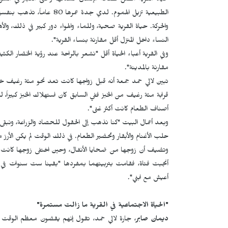
حياة القرية أفضل لصحة الإنسان فسكانها وحتى الكبار في ال
الطبيعية تزيل الهموم. لدي ج
والحركة. حياة القرية صحية، وللماء والهواء دور كبير في ذلك، وال
النساء داخل المنزل أقل مقارنة بنساء القرية".
وفي القرية أعباء الحياة أقل "نشعر بالراحة عند رؤية الخضار الكثي
مقارنة بالمدينة".
تبين لالي حمد جمعة أنه قبل زواجها كانت تعد نحو مئة رغيف خبز ف
قرابة مئة رغيف من الخبز ففي السابق كان استهلاك الخبز كبيراً، ل
أصناف الطعام كانت أكثر غنى".
وبعد أعمال البيت "كنا نذهب إلى الحقول للحصاد والزراعة، ونبقى
حلب الأغنام والأبقار وتحضير الطعام. في ذلك الوقت لم يكن الأرز متو
وتضيف أن زوجها من ضحايا الأنفال، وحين اختفى زوجها كانت حا
أنجبت فتاة، فقامت بتربيتهما بمفردها "بقينا ست سنوات في بيت 
أعيش مع ابني".
"الحياة الاجتماعية في القرية ما زالت مستمرة"
ديمان صابر
، جارة لالي حمد، تقول إنهم يقضون معظم الوقت معاً،