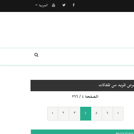
العربية
رض المزيد من المقالات
الصفحة ٤ / ٢٩٦
‹
٢
٣
٤
٥
٦
›