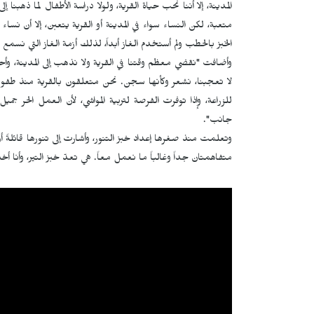
المدينة، إلا أننا نحب حياة القرية، ولولا دراسة الأطفال لما ذهبنا
متعبة، لكن النساء سواء في المدينة أو القرية يتعبن، إلا أن نساء
الخبز بالحطب ولم أستخدم الغاز أبداً، لذلك أزمة الغاز التي نسمع عن
وأضافت "نقضي معظم وقتنا في القرية ولا نذهب إلى المدينة، وأحيان
لا تعجبنا، نشعر وكأنها سجن. نحن متعلقون بالقرية منذ طفولتن
للزراعة، وإذا توفرت الفرصة لتربية المواشي، لأن العمل الحر جم
جانب".
وتعلمت منذ صغرها إعداد خبز التنور، وأشارت إلى تنورها قائلةً 
متفاهمتان جداً وغالباً ما نعمل معاً. هي تعدّ خبز التير، وأنا أخبز ا