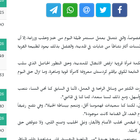
26
25
00
نساء خصوصاً، والتي تتمثل بعمل مستمر طيلة اليوم من خبز وحلب وزراعة، إلا أن
26
سنات أكثر نشاطاً من شابات في المدينة، والفضل بذلك يعود لطبيعة القرية
49
ة امرأة قروية ترفض الانتقال للمدينة، وحتى التطور الحاصل الذي سلب
التابعة لكوي بإقليم كردستان معروفة كامرأة قوية وماهرة، وما تزال حتى اليوم
33
 الكثير من وسائل الراحة في العمل، لأننا في السابق كنا نحن النساء نتعب
26
 وأسهل، ومع ذلك لسنا سعداء كما كنا في الماضي".
آن، لكننا كنا سعيدات فهمومنا أقل، وننعم ببساطة الحياة"، وهي تضع رغيفاً
10
 الغد، لأن القناعة كانت موجودة".
26
 فيقمن بحلب الأغنام والأبقار، وغلي الحليب وصنع اللبن، ولا تتوقفن حتى
00
 كاملة.