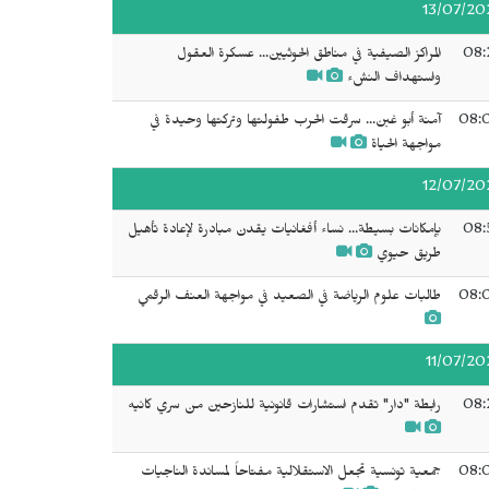
13/07/20
08:
المراكز الصيفية في مناطق الحوثيين... عسكرة العقول
واستهداف النشء
08:
آمنة أبو غبن... سرقت الحرب طفولتها وتركتها وحيدة في
مواجهة الحياة
12/07/20
08:
بإمكانات بسيطة... نساء أفغانيات يقدن مبادرة لإعادة تأهيل
طريق حيوي
08:
طالبات علوم الرياضة في الصعيد في مواجهة العنف الرقمي
11/07/20
08:
رابطة "دار" تقدم استشارات قانونية للنازحين من سري كانيه
08:
جمعية تونسية تجعل الاستقلالية مفتاحاً لمساندة الناجيات