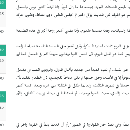
سن يتمتعون بصحة جيدة "من الناحية النفسية، فإن مشاهدة تلك المناظر
26
دة عمرها 80 عاماً، تذهب بنفسها لجمع النباتات البرية، وجسدها ما زال قوياً، وأنا أيضاً أقضي يومي بالعمل
23
أهم هو الحركة ففي المدينة يُؤكل الخبز ثم يجلس الناس دون نشاط، وتكون حركة
فة والنباتات، وهذا ينسينا الهموم، وأنا نفسي أشعر براحة أكبر في هذه الطبيعة
00
ي اليوم "كنت أستيقظ باكراً، وأبقى أخبز حتى الساعة التاسعة صباحاً، وأعدّ
26
يس كما هو الحال اليوم، لأن الناس كانوا يبذلون جهداً أكبر في العمل كما أن
59
 حتى المساء، ثم نعود لنبدأ من جديد بأعمال المنزل، والروتين الصباحي يشمل
فراً إلا في الأعياد، وحتى حينها لم يكن متاحاً للجميع، كان الطعام تقليدياً".
00
ملاً في شهرها الثالث، ولديها طفل في الثالثة من عمره، وبعد خمسة أشهر
والدي، حيث قاموا برعايتنا، ثم استقللنا في بيتنا، وربيت أطفالي، والآن
26
25
 وهي تعدّ خبز الكوليرة في التنور "رغم أن لدينا بيتاً في القرية وآخر في
00