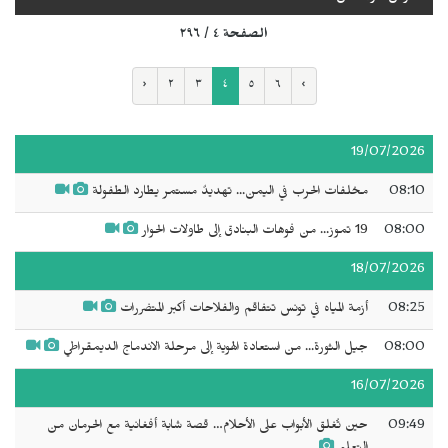
الصفحة ٤ / ٢٩٦
‹
٢
٣
٤
٥
٦
›
19/07/2026
08:10
مخلفات الحرب في اليمن... تهديدٌ مستمر يطارد الطفولة
08:00
19 تموز... من فوهات البنادق إلى طاولات الحوار
18/07/2026
08:25
أزمة المياه في تونس تتفاقم والفلاحات أكبر المتضررات
08:00
جيل الثورة... من استعادة الهوية إلى مرحلة الاندماج الديمقراطي
16/07/2026
09:49
حين تُغلق الأبواب على الأحلام… قصة شابة أفغانية مع الحرمان من