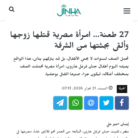
التحكم
بالقائمة
27 طعنة... امرأة مصرية قتلها زوجها
وألقى بجثتها من الشرفة
تحمل العنف لسنوات لا يحمي الأطفال، بل قد يتركهم يتامى، هذا الواقع
يعيشه اليوم أطفال حنان فرغل هارون، امرأة مصرية تحملت العنف
بمختلف أشكاله، ليكون جزاء صبرها القتل بوحشية.
الحياة
السبت, 21 فبراير 2026, 07:13
إيمان سمير علي
مصر ـ
لقيت حنان فرغل هارون، البالغة من العمر نحو ثلاثين عاماً، مصرعها في