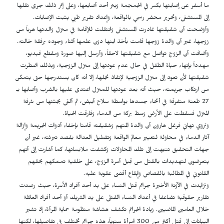
ما أسفر عن إصابتها بكسر في الجمجمة وبتر أحد أصابعها، وعلى إثر ذلك جرى نقلها
إلى المستشفى، وتحرير محضر رسمي بالواقعة، وإعداد تقرير طبي يثبت الإصابات.
وأوضحت أن شقيقتها غادرت المستشفى وانتقلت للإقامة في منزل والدتها هرباً من
زوجها، غير أن والدة زوجها قامت بأخذ ابنها دون علمها أثناء وجوده برفقة خالته.
وأضافت أن الزوج تواصل مع شقيقتها لاحقاً، وأرسل إليها صورة ومقطع فيديو،
مهدداً بإنهاء حياة الطفل في حال عدم عودتها إلى منزل الزوجية، وبذلك اضطرت
شقيقتها لأن تعود إلى منزل الزوجية لإنقاذ نجلها، إلا أنه كان يستدرجها حتى يتمكن
من ارتكاب جريمته، حيث أنه بعد عودتها للمنزل اعتدى عليها بالضرب وأصابها بـ
27 طعنة متفرقة في أنحاء جسدها بواسطة سلاح أبيض، ثم ألقى بجثتها من شرفة
المنزل فسقطت على الأرض وسط بركة من الدماء وفارقت الحياة.
وتروي تهاني فرغل هارون أن والدة المتهم وشقيقته قامتا بإخفاء أدوات الجريمة وإزالة
آثار الدماء في محاولة لتغيير معالم الواقعة وتضليل العدالة بقصد تبرئته، غير أن
جهات التحقيق تنبّهت إلى تلك المحاولات وكشفت ملابساتها، كما أشارت إلى أنهم
يتعرضون لتهديدات بالقتل من قِبل أسرة الزوج، على خلفية تمسّكهم بحقهم
القانوني في المطالبة بالقصاص وإيقاع أقصى عقوبة عليه.
وتزايدت في الآونة الأخيرة جرائم قتل النساء على يد أحد أفراد الأسرة، حيث رصدت
تقارير حقوقية تضاعفا في أعداد النساء القتلى على يد الشريك أو أحد أفراد العائلة
خلال العامين الماضيين. زيادة الجرائم تكشف هشاشة منظومة حماية المرأة، إذ تشير
البيانات إلى قتل أكثر من 300 امرأة سنوياً، هذه جرائم تختلف في تفاصيلها، لكنها