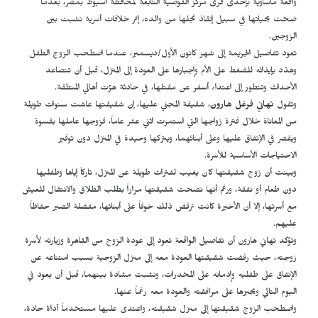
واقعة مأساوية بإحدى قرى مركز القوصية التابعة لمحافظة أسيوط بمصر، بعدما
ضحّت بحياتها في سبيل إنقاذ نجلها من والده، إثر خلافات أسرية نشبت بين
الزوجين.
تعود تفاصيل الجريمة إلى شهر كانون الأول/ديسمبر، عندما اصطحب الزوج الطفل
وهدّد بإيذائه للضغط على الأم وإجبارها على العودة إلى المنزل، قبل أن تتصاعد
الأحداث وتتطور إلى اعتداء أسفر عن مقتلها، في حادثة هزّت أهالي المنطقة.
وتقول
تهاني فرغل هارون
، شقيقة المجني عليها، إن شقيقتها عاشت سنوات طويلة
من المعاناة خلال فترة زواجها التي استمرت اثني عشر عاماً، فزوجها عاملها بقسوة
ويقصر في الإنفاق عليها وعلى أبنائهما، ويتركها وحيدة في المنزل دون توفير
الاحتياجات الأساسية للأسرة.
وبينت أن زوج شقيقتها كان يغيب لفترات طويلة عن المنزل، تاركاً إياها وطفليها
دون طعام أو نفقة، ورغم أنها نصحت شقيقتها مراراً بطلب الطلاق والانتقال للعيش
مع أسرتها، إلا أن الأخيرة كانت ترفض ذلك خوفاً على أبنائها، مفضلة الصبر حفاظاً
عليهم.
وتؤكد تهاني هارون أن تفاصيل الواقعة تعود إلى عودة الزوج من القاهرة وزيارته لأسرة
زوجته، حيث رفضت شقيقتها العودة معه إلى منزل الزوجية بسبب امتناعه عن
الإنفاق على طفليه وإدمانه على المخدرات، ونشبت مشادة بينهما، قبل أن يعود في
اليوم التالي ويجبرها على مرافقته والعودة معه رغماً عنها.
واصطحب الزوج شقيقتها إلى منزل شقيقته، واعتدى عليها مستخدماً أداة حادة،