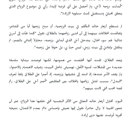
أزهار خالد
(27 عاماً) من مدينة ذمار، واحدة من ضحايا هذا الزواج، تقول
"أُبدلت بزوجة لأخي، ولم أحصل على أي فرصة لإبداء رأيي في موضوع الزواج الذي
يتعلق بحياتي ومستقبلي كنتُ مسلوبة الإرادة".
لم تستطع أزهار خالد التأقلم في بيت الزوجية، أو منح زوجها أياً من المشاعر،
وتفاقمت الخلافات بينهما إلى أن انتهى زواجهما بالطلاق، تقول "كلما لجأت إلى أسرتي
شاكيةً لهم سوء الحال، يتدخل أخي الذي أبدلني بزوجته، محاولاً إقناعي بالصبر، ثم
يتكفل بإعادتي إلى بيت زوجي، ليس حباً بي، بل خوفاً على زوجته".
وبعد الطلاق، ظنت أنها تخلصت من همومها، لكنها فوجئت ببداية سلسلة
جديدة من المشكلات، قسوة الأهل، تهميش داخل البيت، وغياب الاهتمام والاحتواء.
ولم يقف الأمر عندها، إذ امتد إلى شقيقها وزوجته، إذ أُجبرا على الطلاق وفقاً لعرف
"البدل"، بسبب فشل زواجها والخلاف بين العائلتين "أُجبر أخي على الطلاق، رغم
قصة الحب التي كانت بينهم".
اليوم، تحاول أزهار خالد التعافي من الآثار النفسية التي خلفها هذا الزواج، غير أن
شعور الخيبة لا يزال حاضراً، تقول إنها تعيش بإحساس دائم بعدم الاكتمال، نتيجة
تجربة فُرضت عليها دون إرادة.