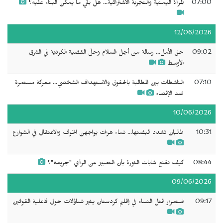
07:00
المرأة اليمنية والتجربة الاشتراكية... هل بقي ما يمكن البناء عليه؟
12/06/2026
09:02
حق الأمل... رسالة من أجل السلام وحلّ القضية الكردية في الشرق
الأوسط
07:10
الناشطات بين المطالبة بالحقوق والاستهداف الشخصي... معركة مستمرة
ضد الإقصاء
10/06/2026
10:31
طالبان تشدد قبضتها... نساء هرات يواجهن الخوف والاعتقال في الشوارع
08:44
كيف نقنع شابات الثورة بأن التعبير عن الرأي "جريمة"؟
09/06/2026
09:17
استمرار قتل النساء في إقليم كردستان يثير تساؤلات حول فاعلية القوانين