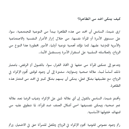
كيف يمكن الحد من الظاهرة؟
ترى شيماء السامعي أن الحد من هذه الظاهرة يبدأ من التوعية المجتمعية، سواء
على مستوى الأسرة أو المرأة نفسها، من خلال إبراز الأضرار النفسية والاجتماعية
والأسرية المترتبة عليها. كما تؤكد أهمية توعية أولياء الأمور بخطورة هذا النوع من
الزواج، وانعكاساته السلبية على استقرار الأسرة ومستقبل الأبناء.
وتدعو إلى تمكين المرأة من حقها في اتخاذ القرار، سواء بالقبول أو الرفض، باعتبار
ذلك أساساً لبناء علاقة صحية ومتوازنة، مشيرة إلى أن وجود قوانين تُجرّم الإكراه في
الزواج، مع تطبيقها بشكل فعلي، يمكن أن يسهم بشكل كبير في الحد من انتشار هذه
الظاهرة.
وتختتم شيماء السامعي بالقول إن أي علاقة تُبنى على الإكراه وغياب الرضا تعد علاقة
غير صحية، ويمكن تصنيفها ضمن أشكال العنف ضد المرأة، لما تنطوي عليه من
انتهاك لحقوقها الأساسية.
رغم وجود نصوص قانونية تجرّم الإكراه في الزواج وتكفل للمرأة حق في الاختيار، ورغم