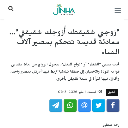
التحكم
بالقائمة
"زوجني شقيقتك أُزوجك شقيقتي"...
معادلة قديمة تتحكم بمصير آلاف
النساء
تحت مسمى "الشغار" أو "زواج البدل"، يتحول الزواج من رباط مقدس
قوامه المودة والاختيار، إلى صفقة تبادلية تربط فيها أسرتان بمصير واحد،
وتختزل فيها المرأة في سلعة تُقايض بأخرى.
الحقوق
الجمعـة, 1 مايو 2026, 07:13
رحمة شنظور