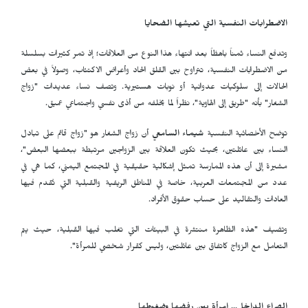
الاضطرابات النفسية التي تعيشها الضحايا
وتدفع النساء ثمناً باهظاً بعد انتهاء هذا النوع من العلاقات؛ إذ تمر كثيرات بسلسلة
من الاضطرابات النفسية، تتراوح بين القلق الحاد وأعراض الاكتئاب، وصولاً في بعض
الحالات إلى سلوكيات عدوانية أو نوبات هستيرية. وتصف نساء عديدات "زواج
الشغار" بأنه "طريق إلى الهاوية"، نظراً لما يخلفه من أذى نفسي واجتماعي عميق.
توضح الأخصائية النفسية
شيماء السامعي
أن زواج الشغار هو "زواج قائم على تبادل
النساء بين عائلتين، بحيث تكون العلاقة بين الزواجين مرتبطة ببعضها البعض"،
مشيرة إلى أن هذه الممارسة تمثل إشكالية حقيقية في المجتمع اليمني، كما هي في
عدد من المجتمعات العربية، خاصة في المناطق الريفية والقبلية التي تُقدم فيها
العادات والتقاليد على حساب حقوق الأفراد.
وتضيف "هذه الظاهرة منتشرة في البيئات التي تغلب فيها القبلية، حيث يتم
التعامل مع الزواج كاتفاق بين عائلتين، وليس كقرار شخصي للمرأة".