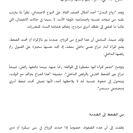
الصراع الداخلي... امرأة بين رفضها وضغوطها
ويُعد "زواج البدل" أحد أشكال العنف القائم على النوع الاجتماعي، نظراً لما يترتب
عليه من تبعات نفسية واجتماعية طويلة الأمد، لا سيما في حالات الانفصال، التي
غالباً ما تُفضي إلى تفكك أسري مزدوج، وتفاقم هشاشة النساء المتضررات.
تؤكد شيماء السامعي أن هذا النوع من الزواج، عندما يتم بالإكراه أو تحت الضغط،
يضع المرأة أمام صراع نفسي داخلي معقد، إذ تجد نفسها مجبرة على القبول رغم
رفضها الداخلي.
وتوضح "تشعر المرأة أنها مضطرة إلى الموافقة رغماً عنها، بينما داخلها رافض، فينشأ
صراع بين الضغط الخارجي والرفض الداخلي"، مضيفة "هذا الصراع يتراكم مع الوقت،
ويتحول إلى ضغوط نفسية قد لا يلاحظها أحد، لأنها تعيش تحت ضغط أسري
ومجتمعي مستمر".
من الضغط إلى الصدمة
وتلفت إلى أن هذه الضغوط، خصوصاً إذا حدث الزواج في سن مبكرة أو دون