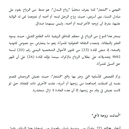
اليمن ـ
"الشغار" كما يعرف محلياً "زواج البدل"، هو نمط من الزواج يقوم على
تبادل النساء بين أسرتين، حيث يزوِّج الرجل ابنته أو أخته أو غيرهما ممن له الولاية
عليها، بشرط أن يُزوجه الآخر ابنته أو أخته، وليس بينهما صَدَاقٌ.
ينتشر هذا النوع من الزواج في معظم المناطق الريفية ذات الطابع القبلي، حيث يسود
الفقر والبطالة، وتنعدم الثقافة الحقوقية للمرأة، وهو ما يتعارض مع نصوص قانونية
واضحة، إذ تنص المادة (23) من قانون الأحوال الشخصية اليمني رقم (20) لسنة
1992 وتعديلاته على بطلان الزواج بالإكراه، بينما تؤكد المادة (24) على أن المهر
حق أصيل للمرأة.
ورغم القصص المأساوية التي يزخر بها واقع "الشغار"، حيث تعيش الزوجتان المصير
نفسه إن اشتكت إحداهما من زوجها أو أسرته، عانت الأخرى ذات المعاناة، حتى لو
كانت تعيش في وئام مع زوجها، إلا أن هذه العادة لا تزال متجذرة.
"أُبدلت بزوجة لأخي"