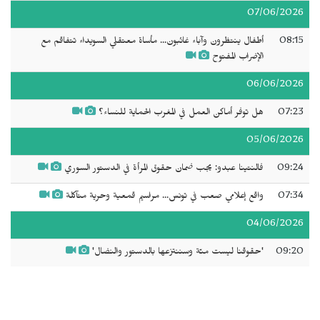
07/06/2026
08:15
أطفال ينتظرون وآباء غائبون... مأساة معتقلي السويداء تتفاقم مع
الإضراب المفتوح
06/06/2026
07:23
هل توفر أماكن العمل في المغرب الحماية للنساء؟
05/06/2026
09:24
فالنتينا عبدو: يجب ضمان حقوق المرأة في الدستور السوري
07:34
واقع إعلامي صعب في تونس... مراسيم قمعية وحرية متآكلة
04/06/2026
09:20
'حقوقنا ليست منّة وسننتزعها بالدستور والنضال'