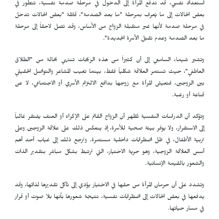
استعداد نفسي، قد تدفع المرأة إلى الدخول في مرحلة صدمة نفسية، تتطور في
بعض الحالات إلى ما يُعرف بمرحلة "ما بعد الصدمة"، قائلة "بعض الحالات تدخل
في مرحلة صدمة لأنها غير متقبلة الزواج من الأساس، وقد تصل لاحقاً إلى مرحلة
ما بعد الصدمة وعدم تقبّل الأسرة الجديدة".
وتشير شيماء السامعي إلى أن كثيراً من هذه الزيجات تنتهي بحالة من "الطلاق
العاطفي"، حيث تستمر العلاقة شكلياً فقط، بينما تغيب المشاعر والتواصل الحقيقي
بين الزوجين، فتعيش المرأة مع زوجها بدافع الالتزام الأسري أو الاجتماعي، لا عن
قناعة أو رغبة.
وتؤكد أن الدراسات النفسية تُظهر أن الزواج القائم على الإكراه أو العنف يفتقر غالباً
إلى الاستقرار، ولا يوفر بيئة صحية للأسرة، إذ ينعكس ذلك على علاقة الزوجين وعلى
تربية الأطفال، في ظل اضطرابات داخلية مستمرة. وترجع ذلك إلى غياب أحد أهم
أسس العلاقة الزوجية، وهو حرية الاختيار، التي ترتبط بشكل مباشر بتقدير الذات
والشعور بالقيمة الإنسانية.
وتشدد على أن حرمان المرأة من حقها في الاختيار يؤدي إلى تآكل تقديرها لذاتها، وقد
يدفعها في بعض الحالات إلى اضطرابات نفسية، نتيجة شعورها بأنها بلا صوت أو قرار
في مسار حياتها.