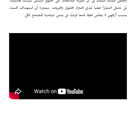
وتخلص ابتسام التبات إلى أن معركة المدافعات عن حقوق الإنسان ليست هامشية،
بل تمثل اختباراً فعلياً لمدى احترام الحقوق والحريات، معتبرة أن استهداف النساء
بسبب آرائهن لا يعكس فقط قمعا فردياً، بل يمس دينامية المجتمع ككل.