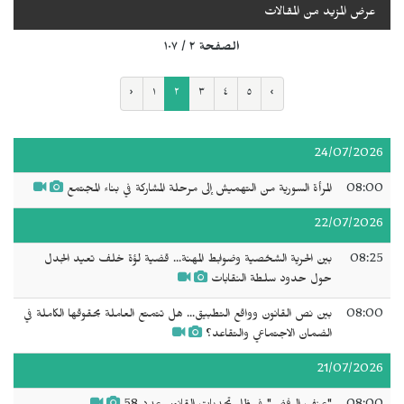
عرض المزيد من المقالات
الصفحة ٢ / ١٠٧
‹
١
٢
٣
٤
٥
›
24/07/2026
08:00
المرأة السورية من التهميش إلى مرحلة المشاركة في بناء المجتمع
22/07/2026
08:25
بين الحرية الشخصية وضوابط المهنة... قضية لؤة خلف تعيد الجدل
حول حدود سلطة النقابات
08:00
بين نص القانون وواقع التطبيق... هل تتمتع العاملة بحقوقها الكاملة في
الضمان الاجتماعي والتقاعد؟
21/07/2026