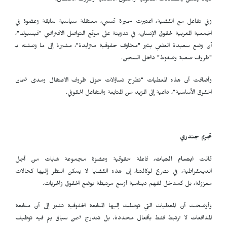
فيما يتعلق بالضمانات القانونية والحقوق الأساسية وظروف الاعتقال.
وفي تفاعل مع القضية، اعتبرت سميرة قسمي، معتقلة سياسية سابقة وعضوة في
الجمعية المغربية لحقوق الإنسان، في تدوينة على موقع التواصل الافتراضي "فيسبوك"،
أن وضع سعيدة العلمي يثير "مخاوف حقوقية متزايدة"، مشيرة إلى ما وصفته بـ
"ظروف صعبة وضغوط" داخل السجن.
وأضافت أن هذه المعطيات "تطرح تساؤلات حول ظروف الاعتقال ومدى ضمان
الحقوق الأساسية"، داعية إلى المزيد من المتابعة والتفاعل الحقوقي.
تجريم جندري
قالت
ابتسام التبات
، فاعلة حقوقية وعضوة مجموعة شابات من أجل
الديمقراطية، في تصريح لوكالتنا، إن هذه القضايا لا يمكن النظر إليها كحالات
معزولة، بل كمدخل لفهم دينامية أوسع مرتبطة بوضع الحقوق والحريات.
وأوضحت أن المعطيات التي توصلت إليها المتابعة الحقوقية تشير إلى أن متابعة
المدافعات لا ترتبط فقط بأفعال محددة، بل تندرج ضمن سياق يتم فيه توظيف