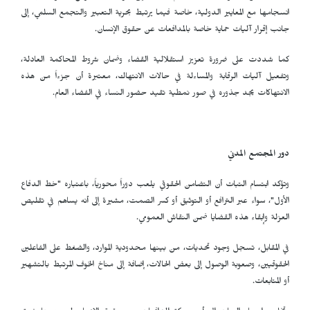
انسجامها مع المعايير الدولية، خاصة فيما يرتبط بحرية التعبير والتجمع السلمي، إلى
جانب إقرار آليات حماية خاصة بالمدافعات عن حقوق الإنسان.
كما شددت على ضرورة تعزيز استقلالية القضاء وضمان شروط المحاكمة العادلة،
وتفعيل آليات الرقابة والمساءلة في حالات الانتهاك، معتبرة أن جزءاً من هذه
الانتهاكات يجد جذوره في صور نمطية تقيد حضور النساء في الفضاء العام.
دور المجتمع المدني
وتؤكد ابتسام التبات أن التضامن الحقوقي يلعب دوراً محورياً، باعتباره "خط الدفاع
الأول"، سواء عبر الترافع أو التوثيق أو كسر الصمت، مشيرة إلى أنه يساهم في تقليص
العزلة وإبقاء هذه القضايا ضمن النقاش العمومي.
في المقابل، تسجل وجود تحديات، من بينها محدودية الموارد، والضغط على الفاعلين
الحقوقيين، وصعوبة الوصول إلى بعض الحالات، إضافة إلى مناخ الخوف المرتبط بالتشهير
أو المتابعات.