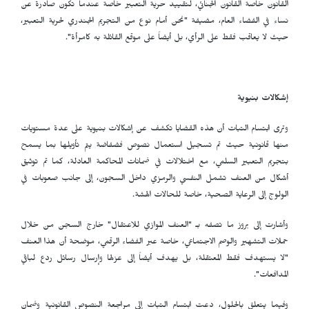
القانون خاصة القانون الجنائي، لتقييد حرية التعبير خاصة عندما تكون صادرة عن
نساء في الفضاء العام، مضيفة "نحن أمام نوع من التجريم الجندري لحرية التعبير،
حيث لا يعاقب فقط على الرأي، بل أيضاً على موقع القائلة به كامرأة".
إشكالات بنيوية
وترى ابتسام التبات أن هذه القضايا تكشف عن إشكالات بنيوية على عدة مستويات
منها قانونية حيث تم تسجيل استعمال نصوص فضفاضة يتم تأويلها بما يسمح
بتجريم التعبير السلمي، مع اختلالات في ضمانات المحاكمة العادلة، كما تم توثيق
أشكال من العنف تشمل النفسي والرمزي داخل السجون، إلى جانب صعوبات في
الولوج إلى الرعاية الصحية، خاصة للحالات الهشة.
وأشارت إلى بروز ما تصفه بـ "العنف الموازي للاعتقال" خارج السجن من خلال
حملات التشهير والوصم الاجتماعي، خاصة عبر الفضاء الرقمي، موضحة أن هذا العنف
"لا يستهدف فقط المعتقلة، بل يهدف أيضاً إلى عزلها وإرسال رسائل ردع لباقي
المدافعات".
وفيما يتعلق بالحلول، دعت ابتسام التبات إلى مراجعة النصوص القانونية وضمان