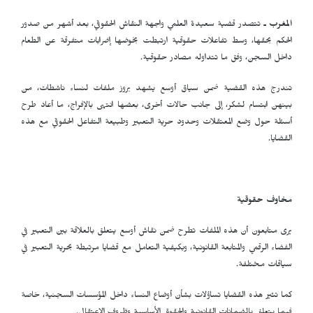
المغرب ـ
تتصدر قضية سعيدة العلمي واجهة النقاش الحقوقي، بعد أشهر من صدور
الحكم بحقها، وسط تفاعلات حقوقية ارتبطت بخوضها إضرابات متفرقة عن الطعام
داخل السجن، وفق ما تتداوله مصادر حقوقية.
تندرج هذه القضية ضمن سياق أوسع يشهد بروز ملفات لنساء ناشطات، من
بينهن ابتسام لشكر، إلى جانب حالات أخرى، بعضها انتهى بالإفراج، ما أعاد طرح
أسئلة حول وضع المعتقلات وحدود حرية التعبير وطبيعة التفاعل الحقوقي مع هذه
القضايا.
مخاوف حقوقية
يرى متابعون أن هذه الملفات تطرح ضمن نقاش أوسع يتعلق بالعلاقة بين التعبير في
الفضاء الرقمي والمتابعة القانونية، وبكيفية التعامل مع قضايا مرتبطة بحرية التعبير في
سياقات مختلفة.
كما تثير هذه القضايا تساؤلات بشأن أوضاع النساء داخل المؤسسات السجنية، خاصة