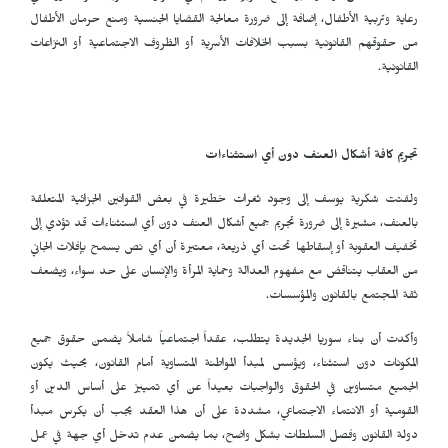
رعاية وتربية الأطفال، إضافة إلى ضرورة معالجة القضايا الجنسية ومنع حرمان الأطفال
من حقوقهم القانونية بسبب الخلافات الأسرية أو الظروف الاجتماعية أو النزاعات
القانونية.
تجريم كافة أشكال العنف دون أي استثناءات
ولفتت شكرية يوسف إلى وجود ثغرات خطيرة في بعض القوانين الجزائية المتعلقة
بالعنف، مشيرة إلى ضرورة تجريم جميع أشكال العنف دون أي استثناءات قد تؤدي إلى
تخفيف العقوبة أو إسقاطها تحت أي ذريعة، معتبرة أن أي نص يسمح بإفلات الجاني
من العقاب يتناقض مع مفهوم العدالة وحماية المرأة والإنسان على حد سواء، ويضعف
ثقة المجتمع بالقانون والمؤسسات.
وأكدت أن بناء سوريا الجديدة يتطلب، عقداً اجتماعياً شاملاً يضمن حقوق جميع
المكونات دون استثناء، ويؤسس لمبدأ المواطنة المتساوية أمام القانون، بحيث يكون
الجميع متساوين في الحقوق والواجبات بعيداً عن أي تمييز على أساس الدين أو
القومية أو الانتماء الاجتماعي، مشددة على أن هذا العقد يجب أن يكرس مبدأ
دولة القانون وفصل السلطات بشكل واضح، بما يضمن عدم تدخل أي جهة في عمل