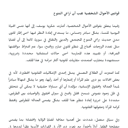
قوانين الأحوال الشخصية يجب أن تراعي التنوع
وفيما يتعلق بقوانين الأحوال الشخصية، أشارت شكرية يوسف، إلى أنها تمس الحياة
اليومية للنساء بشكل مباشر وحساس، ما يستدعي إعادة النظر فيها ضمن إطار قانون
مدني حديث يراعي التنوع المجتمعي والديني والثقافي في سوريا، لافتةً إلى أن قضايا
مثل تعدد الزوجات تحتاج إلى تنظيم قانوني صارم وواضح، سواء عبر اشتراط موافقتها
الصريحة، أو تقييد هذه الممارسة ضمن حالات استثنائية محددة وضرورية،
مستشهدة بتجارب اعتمدت مقاربات قانونية أكثر صرامة في هذا الملف.
كما اعتبرت أن الطلاق التعسفي يمثل إحدى الإشكاليات القانونية الخطيرة، لأنه في
بعض الحالات يتم دون علم المرأة أو إشعارها أو أخذ رأيها، وهو ما يشكل انتهاكاً مباشراً
لمبدأ العدالة والحقوق الإنسانية، مؤكدة أن أي مساواة حقيقية لا يمكن أن تتحقق
في ظل وجود نصوص تسمح بخلل واضح في ميزان الحقوق والواجبات بين الطرفين،
مشددة على ضرورة إعادة تنظيم هذا الملف بشكل يضمن العدالة للطرفين ويحفظ
كرامة المرأة وحقوقها القانونية.
وفي سياق متصل، شددت على أهمية معالجة قضايا الولاية والحضانة بما يضمن
مصلحة الطفل أولاً وأخيراً، مع تعزيز دور الأم في القرارات الأسرية نظراً لدورها في