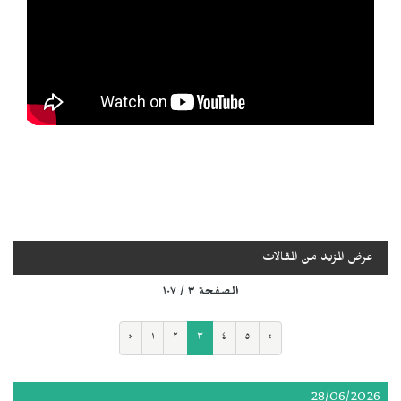
عرض المزيد من المقالات
الصفحة ٣ / ١٠٧
‹
١
٢
٣
٤
٥
›
28/06/2026