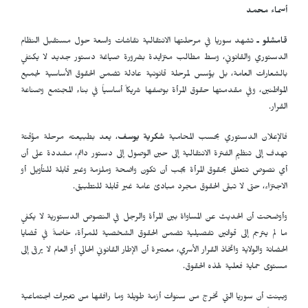
أسماء محمد
قامشلو ـ
تشهد سوريا في مرحلتها الانتقالية نقاشات واسعة حول مستقبل النظام
الدستوري والقانوني، وسط مطالب متزايدة بضرورة صياغة دستور جديد لا يكتفي
بالشعارات العامة، بل يؤسس لمرحلة قانونية عادلة تضمن الحقوق الأساسية لجميع
المواطنين، وفي مقدمتها حقوق المرأة بوصفها شريكاً أساسياً في بناء المجتمع وصناعة
القرار.
فالإعلان الدستوري بحسب المحامية
شكرية يوسف
، يعد بطبيعته مرحلة مؤقتة
تهدف إلى تنظيم الفترة الانتقالية إلى حين الوصول إلى دستور دائم، مشددة على أن
أي نصوص تتعلق بحقوق المرأة يجب أن تكون واضحة وملزمة وغير قابلة للتأويل أو
الاجتزاء، حتى لا تبقى الحقوق مجرد مبادئ عامة غير قابلة للتطبيق.
وأوضحت أن الحديث عن المساواة بين المرأة والرجل في النصوص الدستورية لا يكفي
ما لم يترجم إلى قوانين تفصيلية تضمن الحقوق الشخصية للمرأة، خاصةً في قضايا
الحضانة والولاية واتخاذ القرار الأسري، معتبرة أن الإطار القانوني الحالي أو العام لا يرقى إلى
مستوى حماية فعلية لهذه الحقوق.
وبينت أن سوريا التي تخرج من سنوات أزمة طويلة وما رافقها من تغيرات اجتماعية