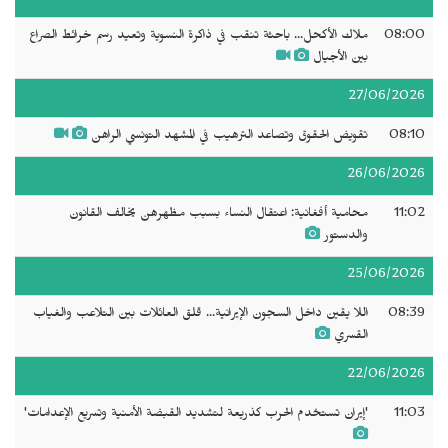
08:00
ملاك الأكحل... باحثة تنقب في ذاكرة النسوية وتعيد رسم خرائط الصراع
بين الأجيال
27/06/2026
08:10
تقويض الحقوق وتصاعد الترهيب في المشهد التونسي الراهن
26/06/2026
11:02
محامية أفغانية: اعتقال النساء بسبب مظهرهن يخالف القانون
والدستور
25/06/2026
08:39
اللا يقين داخل السجون الإيرانية... قلق العائلات بين التلاعب والغياب
القسري
22/06/2026
11:03
'إيران تستخدم الحرب كذريعة لتشديد القبضة الأمنية وتسريع الإعدامات'