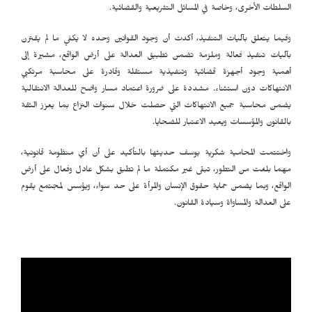
السلطات الأخرى، وخاصة في المسائل التشريعية والقضائية.
وفيما يتعلق بآليات التنفيذ، أكدت أن وجود القوانين وحده لا يكفي ما لم يقترن
بآليات تنفيذ فعالة وملزمة تضمن تطبيق العدالة على أرض الواقع، مشيرة إلى
أهمية وجود أجهزة قضائية وتنفيذية مستقلة وقادرة على محاسبة مرتكبي
الانتهاكات دون استثناء. مشددة على ضرورة اعتماد مسار واضح للعدالة الانتقالية
يضمن محاسبة جميع الانتهاكات التي حصلت خلال سنوات النزاع بما يعزز الثقة
بالقانون والمؤسسات ويعيد الاعتبار للضحايا.
واختتمت المحامية شكرية يوسف حديثها بالتأكيد على أن أي منظومة قانونية،
مهما بلغت من التطور، تبقى غير مكتملة ما لم تطبق بشكل عادل وفعال على أرض
الواقع، وبما يضمن حماية حقوق الإنسان والمرأة على حد سواء، ويؤسس لمجتمع يقوم
على العدالة والمساواة وسيادة القانون.