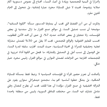
وأضراراً في البنية المجتمعية وزيادة في أعباء النساء، تحتاج إلى نصوص دستورية أكثر
صلابة ووضوحاً، بحيث لا تبقى المساواة مجرد عبارة إنشائية، بل تتحول إلى التزام
قانوني ملزم.
وذكرت أن من أبرز القضايا التي يجب أن يتناولها الدستور مسألة "الكوتا النسائية",
موضحة أن نسب تمثيل النساء في مواقع صنع القرار ما تزال متدنية في بعض
المؤسسات، ولا تتجاوز في بعض الحالات حدود 7%، في حين أن الحد الأدنى المطلوب،
بحسب المعايير الحقوقية والواقع المجتمعي، يجب ألا يقل عن 30% لضمان مشاركة
فعلية وحقيقية للمرأة في الحياة السياسية، حيث أثبتت تجارب سابقة قدرة النساء
على الوصول إلى نسب أعلى في التمثيل والمشاركة، ما يجعل من الكوتا أداة ضرورية في
المجتمعات الخارجة من النزاعات لضمان التوازن في مواقع القرار، وليس مجرد خيار
شكلي.
وأضافت أن تعزيز حضور المرأة في المؤسسات السياسية لا يرتبط فقط بمسألة المساواة
الشكلية، بل يشكل خطوة أساسية نحو بناء مجتمع ديمقراطي متوازن يقوم على
الشراكة الحقيقية في صنع القرار، مؤكدة أن هذا الملف يجب أن يُطرح كنضال وطني
شامل تشارك فيه النساء من مختلف المناطق السورية، وليس من منطقة واحدة
فقط.