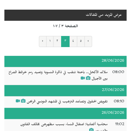
عرض المزيد من المقالات
الصفحة ٣ / ١٠٧
‹
١
٢
٣
٤
٥
›
28/06/2026
08:00
ملاك الأكحل... باحثة تنقب في ذاكرة النسوية وتعيد رسم خرائط الصراع
بين الأجيال
27/06/2026
08:10
تقويض الحقوق وتصاعد الترهيب في المشهد التونسي الراهن
26/06/2026
11:02
محامية أفغانية: اعتقال النساء بسبب مظهرهن يخالف القانون