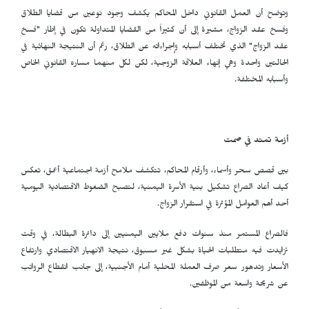
وتوضح أن العمل القانوني داخل المحاكم يكشف وجود نوعين من قضايا الطلاق
وفسخ عقد الزواج، مشيرة إلى أن كثيراً من القضايا المتداولة تكون في إطار "فسخ
عقد الزواج" الذي تختلف أسبابه وإجراءاته عن الطلاق، رغم أن النتيجة النهائية في
الحالتين واحدة وهي إنهاء العلاقة الزوجية، لكن لكل منهما مساره القانوني الخاص
وأسبابه المختلفة.
أزمة تمتد في صمت
بين قصص سحر وأسماء، وأرقام المحاكم، تتكشف ملامح أزمة اجتماعية أعمق، تعكس
كيف أعاد الصراع تشكيل بنية الأسرة اليمنية، لتصبح الضغوط الاقتصادية اليومية
أحد أهم العوامل المؤثرة في استقرار الزواج.
فالصراع المستمر منذ سنوات دفع ملايين اليمنيين إلى دائرة البطالة، في وقت
تزايدت فيه متطلبات الحياة بشكل غير مسبوق، نتيجة الانهيار الاقتصادي وارتفاع
الأسعار وتدهور سعر صرف العملة المحلية أمام الأجنبية، إلى جانب انقطاع الرواتب
عن شريحة واسعة من الموظفين.