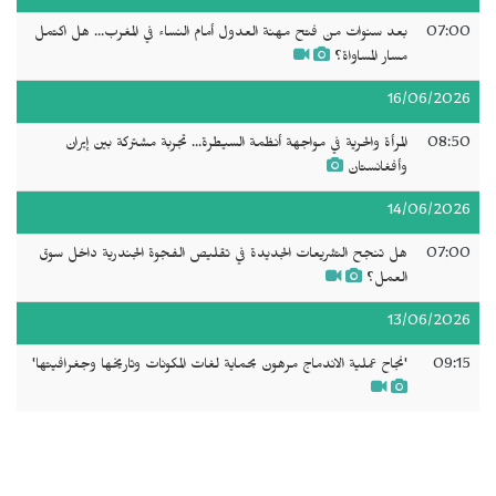
07:00
بعد سنوات من فتح مهنة العدول أمام النساء في المغرب... هل اكتمل
مسار المساواة؟
16/06/2026
08:50
المرأة والحرية في مواجهة أنظمة السيطرة... تجربة مشتركة بين إيران
وأفغانستان
14/06/2026
07:00
هل تنجح التشريعات الجديدة في تقليص الفجوة الجندرية داخل سوق
العمل؟
13/06/2026
09:15
'نجاح عملية الاندماج مرهون بحماية لغات المكونات وتاريخها وجغرافيتها'