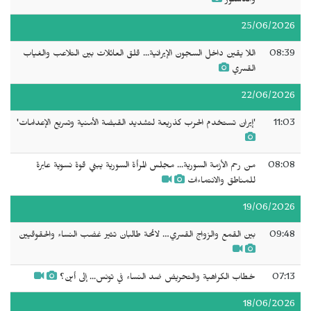
والدستور
25/06/2026
08:39
اللا يقين داخل السجون الإيرانية... قلق العائلات بين التلاعب والغياب
القسري
22/06/2026
11:03
'إيران تستخدم الحرب كذريعة لتشديد القبضة الأمنية وتسريع الإعدامات'
08:08
من رحم الأزمة السورية... مجلس المرأة السورية يبني قوة نسوية عابرة
للمناطق والانتماءات
19/06/2026
09:48
بين القمع والزواج القسري… لائحة طالبان تثير غضب النساء والحقوقيين
07:13
خطاب الكراهية والتحريض ضد النساء في تونس... إلى أين؟
18/06/2026