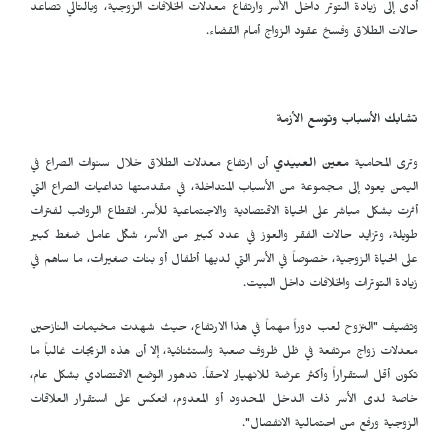
أدى إلى زيادة التوتر داخل الأسر وارتفاع معدلات الخلافات الزوجية، وبالتالي تصاعد
حالات الطلاق وفسخ عقود الزواج أمام القضاء.
تشابك الأسباب وتوسع الأزمة
وترى المحامية
معين العبيدي
أن ارتفاع معدلات الطلاق خلال سنوات الصراع في
اليمن يعود إلى مجموعة من الأسباب المتداخلة، في مقدمتها تداعيات الصراع التي
أثرت بشكل مباشر على الحياة الاقتصادية والاجتماعية للأسر. انقطاع الرواتب لفترات
طويلة، وتزايد حالات الفقر والعوز في عدد كبير من الأسر، شكّل عامل ضغط كبير
على الحياة الزوجية، خصوصاً في الأسر التي لديها أطفال أو بنات صغيرات، ما ساهم في
زيادة التوترات والخلافات داخل البيت.
وتضيف "النزوح لعب دوراً مهماً في هذا الارتفاع، حيث شهدت مخيمات النازحين
معدلات زواج مرتفعة في ظل ظروف صعبة واستثنائية، إلا أن هذه الزيجات غالباً ما
تكون أقل استقراراً وأكثر عرضة للانهيار لاحقاً. تدهور الوضع الاقتصادي بشكل عام،
خاصة لدى الأسر ذات الدخل المحدود أو المعدوم، انعكس على استقرار العلاقات
الزوجية ورفع من احتمالية الانفصال".