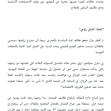
وجدت عائلات كثيرة نفسها عاجزة عن التوفيق بين توفير الاحتياجات الأساسية
ودفع تكاليف السكن والعلاج.
"الغلاء أفشل زواجي"
لم تخطر ببال
سحر خالد
، ابنة السادسة والعشرين ربيعاً، أن مشروع زواجها سينتهي
بالطلاق، بسبب تدهور الوضع المعيشي وعدم قدرته على تحمل أعباء الحياة والنفقات
اليومية.
في منزل متواضع، تروي سحر خالد تفاصيل السنوات الثلاث التي عاشتها مع زوجها،
والتي بدأت باستقرار نسبي قبل أن تتحول إلى سلسلة طويلة من المعاناة اليومية.
وتقول "تقدم شاب للزواج بي، فوافقت، وعشت معه ثلاث سنوات وأنجبت طفلاً
بعد عام من الزواج. في البداية كان وضعنا المادي لا بأس به، لكن حياتنا تغيّرت
تماماً بعد تدهور الظروف الاقتصادية".
ومع اتساع دائرة البطالة وارتفاع تكاليف المعيشة، بدأ زوجها رحلة بحث يومية عن
فرصة عمل، متنقلاً بين حراج العمال والمحال التجارية والمطاعم، دون أن ينجح في
الحصول على مصدر دخل ثابت. وتضيف "كل يوم كانت معاناتنا تزداد. لم نعد قادرين