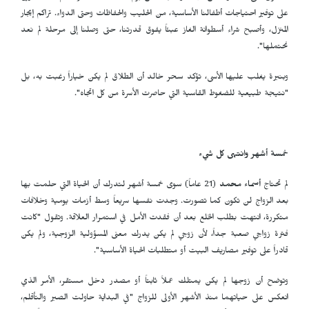
على توفير احتياجات أطفالنا الأساسية، من الحليب والحفاظات وحتى الدواء. تراكم إيجار
المنزل، وأصبح شراء أسطوانة الغاز عبئاً يفوق قدرتنا، حتى وصلنا إلى مرحلة لم نعد
نحتملها".
وبنبرة يغلب عليها الأسى، تؤكد سحر خالد أن الطلاق لم يكن خياراً رغبت به، بل
"نتيجة طبيعية للضغوط القاسية التي حاصرت الأسرة من كل اتجاه".
خمسة أشهر وانتهى كل شيء
لم تحتاج
أسماء محمد
(21 عاماً) سوى خمسة أشهر لتدرك أن الحياة التي حلمت بها
بعد الزواج لن تكون كما تصورت. وجدت نفسها سريعاً وسط أزمات يومية وخلافات
متكررة، انتهت بطلب الخلع بعد أن فقدت الأمل في استمرار العلاقة. وتقول "كانت
فترة زواجي صعبة جداً، لأن زوجي لم يكن يدرك معنى المسؤولية الزوجية، ولم يكن
قادراً على توفير مصاريف البيت أو متطلبات الحياة الأساسية".
وتوضح أن زوجها لم يكن يمتلك عملاً ثابتاً أو مصدر دخل مستقر، الأمر الذي
انعكس على حياتهما منذ الأشهر الأولى للزواج "في البداية حاولت الصبر والتأقلم،