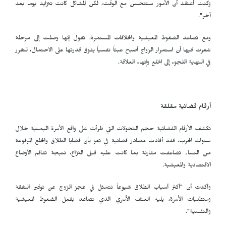
وكنت أعتقد أن الأمور ستتحسن مع الوقت، لكن المشاكل كانت تتزايد يوماً بعد
آخر".
ومع تصاعد الضغوط المعيشية والخلافات المستمرة، تقول إنها وصلت إلى مرحلة
شعرت فيها أن استمرار الزواج أصبح عبئاً نفسياً يفوق قدرتها على الاحتمال، لتقرر
في النهاية اللجوء إلى الخلع وإنهاء العلاقة.
أرقام قضائية مقلقة
تكشف الأرقام القضائية حجم التحولات التي طرأت على واقع الأسرة اليمنية خلال
سنوات الحرب، فقد أفادت مصادر قضائية في تعز بأن قضايا الطلاق والخلع المرفوعة
من النساء تضاعفت مقارنة بما كانت عليه قبل النزاع، نتيجة تفاقم الأوضاع
الاقتصادية والمعيشية.
وأكدت أن "أكثر أسباب الطلاق شيوعاً تتمثل في عجز الزوج عن توفير النفقة
ومتطلبات الأسرة، يليه العنف الأسري الذي تصاعد بفعل الضغوط المعيشية
والنفسية".