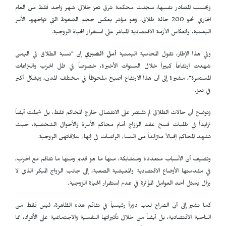
وبحسب المصادر نفسها، سجلت محكمة شرق تعز خلال شهر واحد فقط من العام
الجاري نحو 200 حالة طلاق، وهو مؤشر يعكس حجم الضغوط التي تواجهها الأسر
اليمنية، وانعكاس الأزمة الاقتصادية المباشر على استقرار الحياة الزوجية.
وفي هذا الإطار، تقول المحامية اليمنية
أمل الصبري
إن "نسبة الطلاق في اليمن
شهدت ارتفاعاً كبيراً خلال السنوات الأخيرة، خصوصاً في ظل الحرب والنزاعات
المستمرة"، مشيرة إلى أن هذا الارتفاع أصبح ملحوظاً في مختلف المدن، وبشكل أكبر
في تعز.
وتوضح أن حالات الطلاق لم تقتصر على الانفصال خارج المحاكم فقط، بل شملت أيضاً
تزايداً في طلبات فسخ عقد الزواج أمام محاكم الأسرة والأحوال الشخصية، حيث
تشهد المحاكم إقبالاً متزايداً من النساء الراغبات في إنهاء علاقاتهن الزوجية.
وتضيف أن الأسباب متعددة ومتشابكة، منها ما هو قديم ومنها ما تفاقم مع الحرب،
في مقدمتها الأوضاع الاقتصادية والمعيشية الصعبة، إلى جانب الزواج المبكر الذي لا
يزال يمثل أحد العوامل المؤثرة في عدم استقرار الحياة الزوجية.
كما تشير إلى أن الصراع لعب دوراً رئيسياً في تفاقم هذه الظاهرة، ليس فقط من
الناحية الاقتصادية، بل أيضاً من خلال تأثيراتها النفسية والاجتماعية على الأفراد، مما