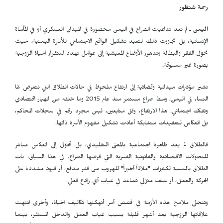
رحمة شنظور
اليمن ـ
لم تعد تداعيات الصراع في اليمن محصورة في الميدان العسكري أو في المأساة
الإنسانية، بل تجاوزت ذلك لتعيد تشكيل الواقع الاجتماعي للأسرة اليمنية، حيث
تحوّل الفقر والبطالة وتدهور الأوضاع المعيشية إلى عوامل تهدد استقرار الحياة الزوجية
بصورة غير مسبوقة.
تشير مؤشرات ميدانية وقضائية إلى ارتفاع ملحوظ في حالات الطلاق التي تتعرض لها
النساء في اليمن، وسط صراع مستمر منذ عام 2015 وما خلفه من انهيار اقتصادي
وتفكك اجتماعي. هذا الارتفاع، وفق متابعين، ليس مجرد رقم في سجلات المحاكم،
بل انعكاس لتعقيدات متشابكة أعادت تشكيل مفهوم الأسرة ذاتها.
فالطلاق لم يعد ظاهرة اجتماعية بالمعنى التقليدي، بل تحوّل إلى انعكاس مباشر
للتحولات الاقتصادية والقانونية القسرية التي فرضها الصراع. في هذا السياق، بات
الطلاق بالنسبة لكثيرات "ملاذاً أخيراً" للهروب من فقر مدقع، أو قيود مشددة على
الحركة والعمل، أو عنف منزلي تصاعد في غياب أي رادع فعلي.
وتتجلى ملامح هذه الأزمة في قصص أسر أنهكتها تكاليف الحياة، وأخرى انتهت
علاقاتها الزوجية بعد أشهر قليلة بسبب غياب العمل والدخل المستقر، بينما